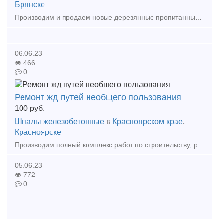
Брянске
Производим и продаем новые деревянные пропитанные шпалы тип 1 и 2, также брус для стрелочных переводов, полушпалы пропитанные для подкрановых путей, флюгарочный, мостовой брус любых размеров.
06.06.23
466
0
Ремонт жд путей необщего пользования
100
руб.
Шпалы железобетонные
в
Красноярском крае
,
Красноярске
Производим полный комплекс работ по строительству, ремонту, реконструкции и текущему содержанию железнодорожных путей необщего пользования. Все виды работ выполняются квалифицированным персона
05.06.23
772
0