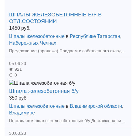
ШПАЛЫ ЖЕЛЕЗОБЕТОННЫЕ Б\У В
ОТЛ,СОСТОЯНИИ
1450
руб.
Шпалы железобетонные
в
Республике Татарстан
,
Набережных Челнах
Предложение (продажа) Продаем с собственного склада шпалы железобетонные б\у в отличном состоянии с креплениями и без креплений. Рельсы все виды.Крепежи жд.
05.06.23
921
0
Шпала железобетонная б/у
350
руб.
Шпалы железобетонные
в
Владимирской области
,
Владимире
Поставляем шпалы железобетонные б/у Доставка нашим транспортом до Вашего склада или самовывоз Шпала (полушпала, полушпалки) жб бу, годная для повторной укладки в путь Быстрая отгрузка
30.03.23