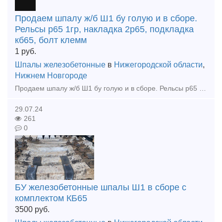
Продаем шпалу ж/б Ш1 бу голую и в сборе.
Рельсы р65 1гр, накладка 2р65, подкладка
кб65, болт клемм
1
руб.
Шпалы железобетонные
в
Нижегородской области
,
Нижнем Новгороде
Продаем шпалу ж/б Ш1 бу голую и в сборе. Рельсы р65 1гр, накладка 2р65, подкладка кб65, болт клеммный, клемма жбр, упор жбр Цена договорная!!! тел. +79302110210 watsapp тел. +79302110210 t
29.07.24
261
0
БУ железобетонные шпалы Ш1 в сборе с
комплектом КБ65
3500
руб.