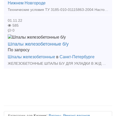
Нижнем Новгороде
Технические условия ТУ 3185-010-01115863-2004 Настоящие технические условия распространяются на шпалу железобетонную анкерную типа ШС-АРС для железных дорог колеи 1520 мм, предназначенн
01.11.22
585
0
Шпалы железобетонные б/у
По запросу
Шпалы железобетонные
в
Санкт-Петербурге
ЖЕЛЕЗОБЕТОННЫЕ ШПАЛЫ Б/У ДЛЯ УКЛАДКИ В Ж/Д ПУТЬ ОПТОМ, ТАКЖЕ ШПАЛЫ ЖБ Б/У для строительства дорог, площадок под тяжелую технику, на столбы для ограждения территории. МИНИМАЛЬН
Категории для
Казани:
Вагоны
,
Ремонт вагонов
,