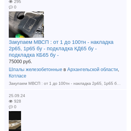
295
0
Закупаем МВСП : от 1 до 100тн - накладка
2р65, 1р65 бу - подкладка КД65 бу -
подкладка КБ65 бу -
75000
руб.
Шпалы железобетонные
в
Архангельской области
,
Котласе
Закупаем МВСП : от 1 до 100тн - накладка 2р65, 1р65 бу - подкладка КД65 бу - подкладка КБ65 бу - подкладка Д65 бу - болт клеммный 22х75 в сборе бу - болт закладной 22х175 в сборе бу
25.09.24
928
0