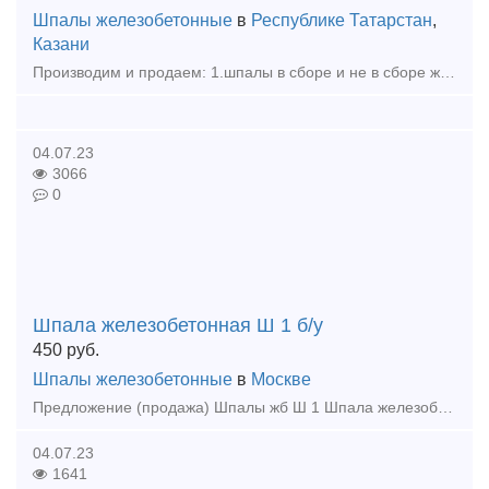
Шпалы железобетонные
в
Республике Татарстан
,
Казани
Производим и продаем: 1.шпалы в сборе и не в сборе железобетонные. 2.Шпалы деревянные и брус ж/д И реализуем весь материал всп.
04.07.23
3066
0
Шпала железобетонная Ш 1 б/у
450
руб.
Шпалы железобетонные
в
Москве
Предложение (продажа) Шпалы жб Ш 1 Шпала железобетонная Ш-1 б/у для укладки в железнодорожный путь рельсов типа Р75, Р65 и Р50 и рельсовых скреплений типа КБ
04.07.23
1641