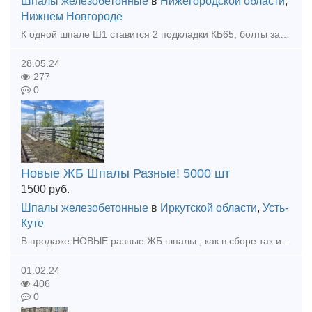
Шпалы железобетонные
в
Нижегородской области
,
Нижнем Новгороде
К одной шпале Ш1 ставится 2 подкладки КБ65, болты закладные, болты клеммные и прокладки к ним 328 и 143(74) (все Б/У) Есть возможность поставить с новыми прокладками, цена увеличится но зато понадежн
28.05.24
277
0
Новые ЖБ Шпалы Разные! 5000 шт
1500
руб.
Шпалы железобетонные
в
Иркутской области
,
Усть-
Куте
В продаже НОВЫЕ разные ЖБ шпалы , как в сборе так и нет ! так же имееются рельсошпальные решетки , Шумопоглощающие панели ЖД панели НОВЫЕ! И остальное жд имущество! Самовывоз Иркутская область!
01.02.24
406
0