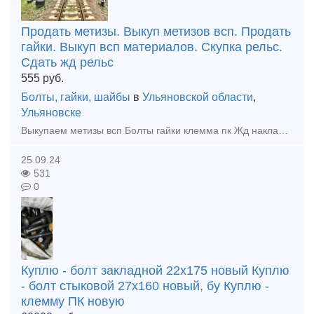
Продать метизы. Выкуп метизов всп. Продать
гайки. Выкуп всп материалов. Скупка рельс.
Сдать жд рельс
555
руб.
Болты, гайки, шайбы
в
Ульяновской области
,
Ульяновске
Выкупаем метизы всп Болты гайки клемма пк Жд накладки подкладки, костыли жд Выкуп материалов всп Нам можно продать рельсы железнодорожные. Крановые рельсы. Узкой колеи. Стрелочный перевод. Трамвай
25.09.24
531
0
Куплю - болт закладной 22х175 новый Куплю
- болт стыковой 27х160 новый, бу Куплю -
клемму ПК новую