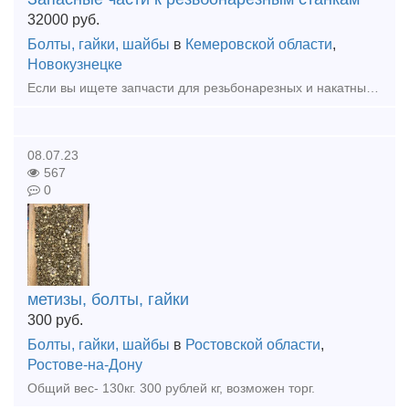
32000
руб.
Болты, гайки, шайбы
в
Кемеровской области
,
Новокузнецке
Если вы ищете запчасти для резьбонарезных и накатных станков 5Д07, ПРП-603, СТД-129. 5991, 5992, 5993, 5А993, 5994, то в нашей компании можно купить все необходимое. Мы готовы предложить своим клиент
08.07.23
567
0
метизы, болты, гайки
300
руб.
Болты, гайки, шайбы
в
Ростовской области
,
Ростове-на-Дону
Общий вес- 130кг. 300 рублей кг, возможен торг.