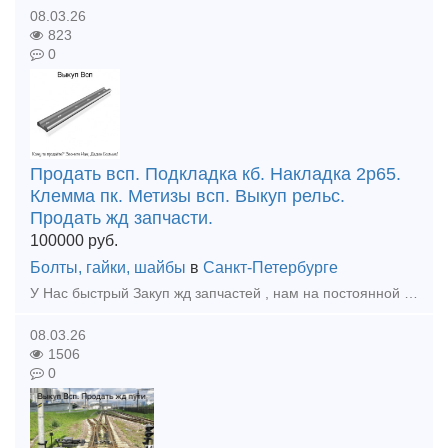
08.03.26
823
0
Продать всп. Подкладка кб. Накладка 2р65.
Клемма пк. Метизы всп. Выкуп рельс.
Продать жд запчасти.
100000
руб.
Болты, гайки, шайбы
в
Санкт-Петербурге
У Нас быстрый Закуп жд запчастей , нам на постоянной основе требуются: Материалы верхнего строения пути: накладки , подкладки, болты, клеммы, гайки, шурупы, рельсы как новые так и бу, костыли жд, рез
08.03.26
1506
0