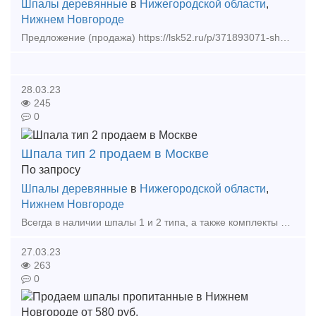
Шпалы деревянные
в
Нижегородской области
,
Нижнем Новгороде
Предложение (продажа) https://lsk52.ru/p/371893071-shpala-zhbr-golaya-novaya-sh3-gost-54747-2011/ - Прокладка упругая ЖБР ЦП 369.104 по 9 руб - Клемма п
28.03.23
245
0
Шпала тип 2 продаем в Москве
По запросу
Шпалы деревянные
в
Нижегородской области
,
Нижнем Новгороде
Всегда в наличии шпалы 1 и 2 типа, а также комплекты брусьев переводных для стрелочных переводов. Имеем возможность под заказ изготовить мостовые брусья и полушпалы для кранового пути. С
27.03.23
263
0