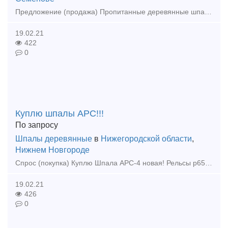
Предложение (продажа) Пропитанные деревянные шпалы - один из основных элементов верхнего строения путей, которая является опорой для рельсов железнодорожного пути. При
19.02.21
422
0
Куплю шпалы АРС!!!
По запросу
Шпалы деревянные
в
Нижегородской области
,
Нижнем Новгороде
Спрос (покупка) Куплю Шпала АРС-4 новая! Рельсы р65 Цена договорная! т.89524402851
19.02.21
426
0