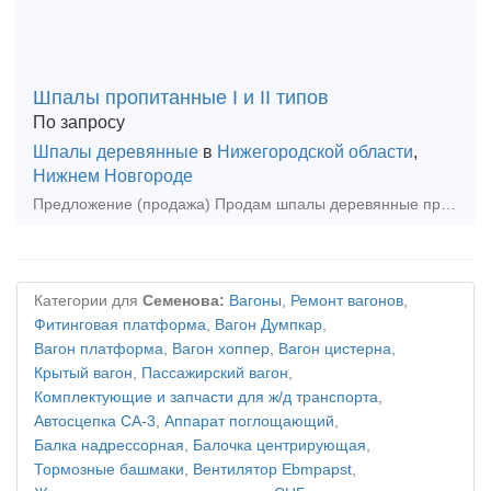
Шпалы пропитанные I и II типов
По запросу
Шпалы деревянные
в
Нижегородской области
,
Нижнем Новгороде
Предложение (продажа) Продам шпалы деревянные пропитанные I и II типов, с хранения. Состояние хорошее. Находятся в Астраханской области в кол-ве 36000 шт. В Нижегородск
Категории для
Семенова:
Вагоны
,
Ремонт вагонов
,
Фитинговая платформа
,
Вагон Думпкар
,
Вагон платформа
,
Вагон хоппер
,
Вагон цистерна
,
Крытый вагон
,
Пассажирский вагон
,
Комплектующие и запчасти для ж/д транспорта
,
Автосцепка СА-3
,
Аппарат поглощающий
,
Балка надрессорная
,
Балочка центрирующая
,
Тормозные башмаки
,
Вентилятор Ebmpapst
,