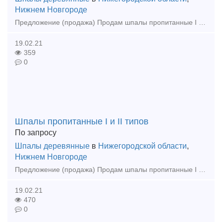
Нижнем Новгороде
Предложение (продажа) Продам шпалы пропитанные I и II типов, с Госхранения. Находятся в Астраханской и Нижегородской областях. Все вопросы по телефону. 8918428936
19.02.21
359
0
Шпалы пропитанные I и II типов
По запросу
Шпалы деревянные
в
Нижегородской области
,
Нижнем Новгороде
Предложение (продажа) Продам шпалы пропитанные I и II типов, с Госхранения. Находятся в Астраханской области 36000шт. и в Нижегородской области 26000шт. 891842893
19.02.21
470
0