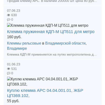
Продам клемму АРС. В наличии 200000 шт. цена 80 рублей за штуку Тип предложения: предлагаю продукцию, услугу
07.06.23
630
0
Клемма пружинная КДП-М ЦП511 для метро
160
руб.
Клеммы рельсовые
в
Владимирской области
,
Владимире
Клемма КДП-М применяется на путях метрополитена для промежуточных скреплений и скреплений на стрелочных переводах. Изготавливается по ЦП 511 ТУ. Клемма КДП-М Масса, кг: 0,653
01.06.23
531
0
Куплю клемма АРС 04.04.001.01, ЖБР
ЦП369.102,
55
руб.