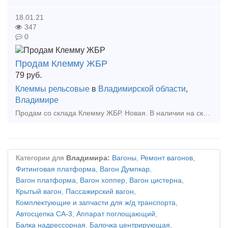
18.01.21
347
0
Продам Клемму ЖБР
79
руб.
Клеммы рельсовые
в
Владимирской области
,
Владимире
Продам со склада Клемму ЖБР. Новая. В наличии на складе 22 тысячи штук. цена 79 рубля за штуку. Фотографии пришлю по запросу. Все вопросы уточняйте по телефону. Тип предложения: предла
Категории для
Владимира:
Вагоны
,
Ремонт вагонов
,
Фитинговая платформа
,
Вагон Думпкар
,
Вагон платформа
,
Вагон хоппер
,
Вагон цистерна
,
Крытый вагон
,
Пассажирский вагон
,
Комплектующие и запчасти для ж/д транспорта
,
Автосцепка СА-3
,
Аппарат поглощающий
,
Балка надрессорная
,
Балочка центрирующая
,