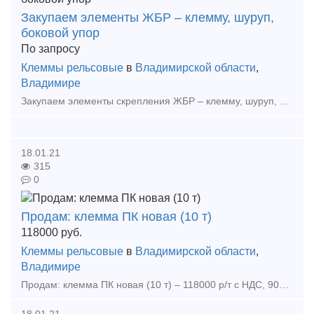
Закупаем элементы ЖБР – клемму, шуруп,
боковой упор
По запросу
Клеммы рельсовые
в
Владимирской области
,
Владимире
Закупаем элементы скрепления ЖБР – клемму, шуруп, боковой упор, прокладку, любые объемы, возможен самовывоз, 9031634363 Алексей Тип предложения: требуется продукция
18.01.21
315
0
Продам: клемма ПК новая (10 т)
118000
руб.
Клеммы рельсовые
в
Владимирской области
,
Владимире
Продам: клемма ПК новая (10 т) – 118000 р/т с НДС, 9031634363 Алексей Продам: болт клемный гол. новый (10 т) – 82000 р/т с НДС, 9031634363 Алексей Продам: болт закладной гол. новый (20 т
18.01.21