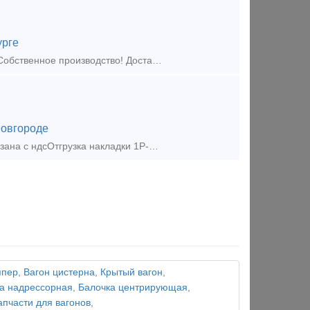
урге
Предложение (продажа) Изготавливаем элементы крепления рельсов == Собственное производство! Доставка по России! == Изготавливаем:
овгороде
Накладка 1Р50 восстановленная ГОСТ 19128-73. Цена накладки 1р 50 указана с ндсОтгрузка накладки 1Р-50: транспортной компанией или самовывозОплата накладок 1р50 осуществляется с пом
ппер
,
Вагон цистерна
,
Крытый вагон
,
а надрессорная
,
Балочка центрирующая
,
апчасти для вагонов
,