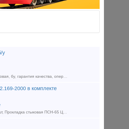
/у
Накладка Р-24 ГОСТ 8141-56- предлагаем из наличия на нашем складе, новая, бу, гарантия качества, оперативная отгрузка. Оплата: наличными, безналичным расчетом, банковской картой. Скидки от выбора о
.169-2000 в комплекте
е
Предлагаем из наличия : Накладка композитная АпАТэК Р65ВП ЦП-499-2шт, Прокладка стыковая ПСН-65 ЦП-507-1шт., Прокладка стыковая ПСН-65 ЦП-507-1шт., Планка стопорная СИ-Р65ВП-8-2 ЦП-504-2шт., Планка ст