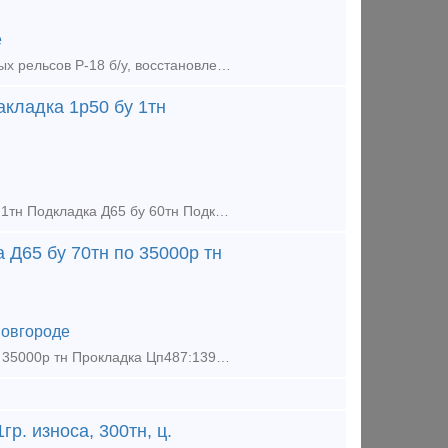
е
Накладка железнодорожная стыковая Р-18 ГОСТ 8141-56, для узкоколейных рельсов Р-18 б/у, восстановленная. Отгрузка: транспортной компанией или самовывоз Оплата: безналичный расчет, наличные, по факту
акладка 1р50 бу 1тн
Продаём : Накладка 1р65 бу 28тн Накладка 2р65 бу 6тн Накладка 1р50 бу 1тн Подкладка Д65 бу 60тн Подкладка КД65 новая 2,5тн Подкладка КД65 бу 2тн Крестовина р65 1/9 новая 2023г, кол-во 3шт
 Д65 бу 70тн по 35000р тн
овгороде
Продаём : Накладка 2р65 бу 10тн по 74тыс р тн Подкладка Д65 бу 70тн по 35000р тн Прокладка Цп487:13900шт по 47р шт Прокладка Цп638:43260шт по 47р шт Накладка 1р65 новая 7т по 105тыс р тн
гр. износа, 300тн, ц.