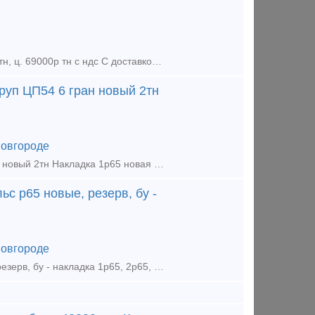
Накладка 2р65 бу 10тн, ц. 57000р тн Рельсы р65 бу 12,5м 1гр. износа, 300тн, ц. 69000р тн с ндс С доставкой цена договорная. Покупаем любые материалы ВСП, вагонные запчасти во всех регионах РФ
руп ЦП54 6 гран новый 2тн
овгороде
Накладка 2р65 новая 22г 1тн Шуруп 24х170 новый 2тн Шуруп ЦП54 6 гран новый 2тн Накладка 1р65 новая 22г 2,5тн Костыль 16х16х165 новый 8тн Клеммный болт 22х75 голый новый 2,5тн Закладн
ьс р65 новые, резерв, бу -
овгороде
Продаем: - накладка 1р65 новая 2022г 8тн Покупаем: - рельс р65 новые, резерв, бу - накладка 1р65, 2р65, 1р50 новая, резерв, бу - подкладка кб65, кд65, д65, дн6-65, сд65, ск65, кб50, кд50