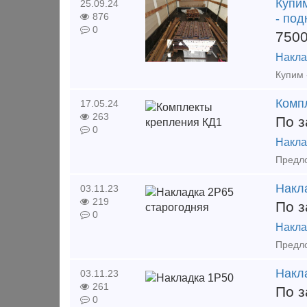
Купим
25.09.24
876
- под
0
750
Накла
Комп
17.05.24
263
По з
0
Накла
Накл
03.11.23
219
По з
0
Накла
Накл
03.11.23
261
По з
0