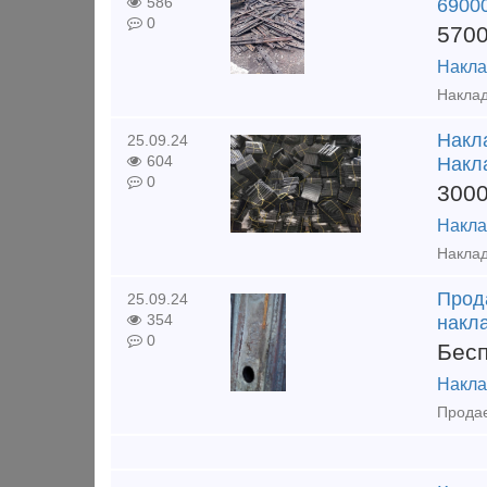
586
69000
0
570
Накла
Накл
25.09.24
604
Накл
0
300
Накла
Прода
25.09.24
354
накл
0
Бес
Накла