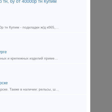
р тн, бу от 40000р тн Купим
Купим - накладки ж/д 1р65, 2р65, 1р50, 1р43, р24 от 75000р тн, бу от 40000р тн Купим - подкладки ж/д кб65, кд65, кб50, кд50, дн6-65, д65 от 80000р тн, бу от 35000р тн Купим - рельсы р65, р50, р4
урге
Предложение (продажа) УралМехОбработка - производитель соединительных и крепежных изделий применяемых при строительстве в районах с сейсмичностью 7-9 баллов.
рске
Предложение (продажа) ООО Авангард В наличии на складе в г. Новосибирске. Также в наличии: рельсы, шпалы, подкладка, накладка, прокладка, крепеж, стрелочные