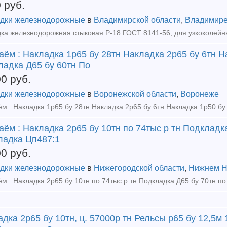
0
руб.
дки железнодорожные
в
Владимирской области
,
Владимир
ём : Накладка 1р65 бу 28тн Накладка 2р65 бу 6тн Н
ладка Д65 бу 60тн По
00
руб.
дки железнодорожные
в
Воронежской области
,
Воронеже
ём : Накладка 2р65 бу 10тн по 74тыс р тн Подкладка
ладка Цп487:1
00
руб.
дки железнодорожные
в
Нижегородской области
,
Нижнем Н
дка 2р65 бу 10тн, ц. 57000р тн Рельсы р65 бу 12,5м 1