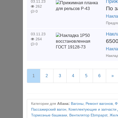
Приж
03.11.23
262
По з
0
Накла
Накл
03.11.23
264
650
0
Накла
1
2
3
4
5
6
»
Категории для
Абана:
Вагоны
,
Ремонт вагонов
,
Ф
Пассажирский вагон
,
Комплектующие и запчасти 
Тормозные башмаки
,
Вентилятор Ebmpapst
,
Желе