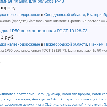
имная планка для рельсов Р-43
апросу
дки железнодорожные
в
Свердловской области
,
Екатеринб
адка 1Р50 восстановленная ГОСТ 19128-73
00
руб.
дки железнодорожные
в
Нижегородской области
,
Нижнем Н
итинговая платформа
,
Вагон Думпкар
,
Вагон платформа
,
Вагон хо
для ж/д транспорта
,
Автосцепка СА-3
,
Аппарат поглощающий
,
Балк
знодорожная автоматика и СЦБ
,
Железнодорожный инструмент
,
З