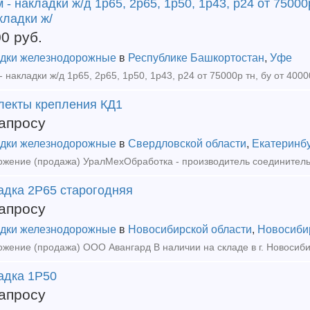
 - накладки ж/д 1р65, 2р65, 1р50, 1р43, р24 от 75000
кладки ж/
00
руб.
дки железнодорожные
в
Республике Башкортостан
,
Уфе
лекты крепления КД1
апросу
дки железнодорожные
в
Свердловской области
,
Екатеринб
адка 2Р65 старогодняя
апросу
дки железнодорожные
в
Новосибирской области
,
Новосиби
адка 1Р50
апросу