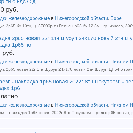
р тн с ндс С д
00
руб.
дки железнодорожные
в
Нижегородской области
,
Боре
адка 2р65 новая 22г 1тн Шуруп 24х170 новый 2тн Шу
адка 1р65 но
0
руб.
дки железнодорожные
в
Нижегородской области
,
Нижнем Н
ем: - накладка 1р65 новая 2022г 8тн Покупаем: - рел
адка 1р6
платно
дки железнодорожные
в
Нижегородской области
,
Нижнем Н