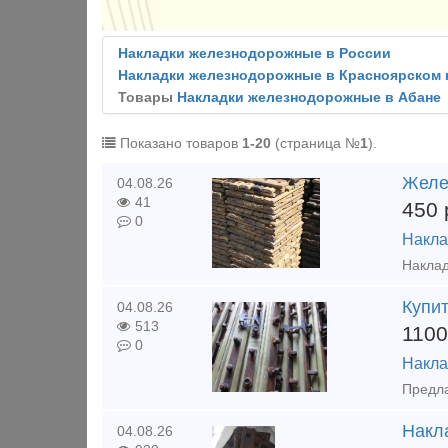
Накладки железнодорожные в России
Накладки железнодорожные в Красноярском 
Товары
Накладки железнодорожные в Абане
Показано товаров
1-20
(страница №
1
).
Желе
04.08.26
41
450
0
Накла
Купи
04.08.26
513
110
0
Накла
Накла
04.08.26