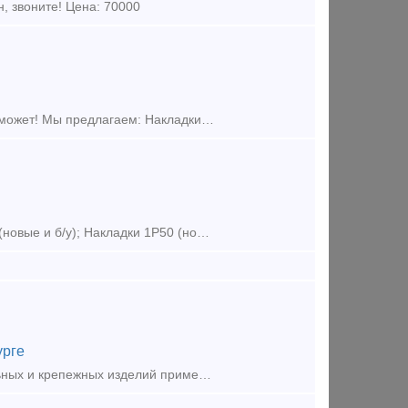
, звоните! Цена: 70000
Как решить проблему с некачественными поставками? Наша компания поможет! Мы предлагаем: Накладки 1Р65 (новые и б/у); Накладки 2Р65 (новые и б/у); Накладки 1Р50 (новые и б/у);
Наша компания предлагает: Накладки 1Р65 (новые и б/у); Накладки 2Р65 (новые и б/у); Накладки 1Р50 (новые и б/у); Болт стыковой М24х150 (в сборе и по отдельности); Болт стыко
урге
Предложение (продажа) УралМехОбработка - производитель соединительных и крепежных изделий применяемых при строительстве в районах с сейсмичностью 7-9 баллов.