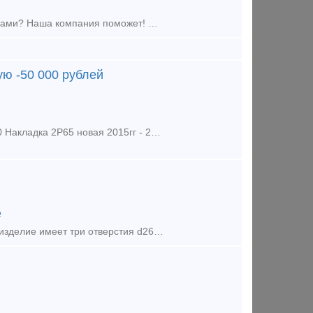
Предложение (продажа) Как решить проблему с некачественными поставками? Наша компания поможет! Мы предлагаем: Накладки 1Р65 (новые и б/у); Накладки 2
ю -50 000 рублей
Предложение (продажа) Накладка 2Р65 новая старых годов - 7тн по 80000 Накладка 2Р65 новая 2015гг - 23тн по 100000 Накладка 2Р65бу - 10тн. Цена 34 500 руб
е
Накладки 1р-50 являются основным элементом болтовых стыков. Данное изделие имеет три отверстия d26 и три отверстия под стыковой болт. Накладка 1Р50 используется для скрепления с