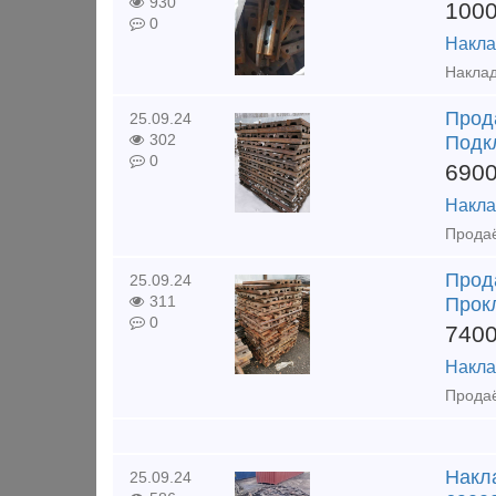
930
100
0
Накла
Прода
25.09.24
302
Подк
0
690
Накла
Прода
25.09.24
311
Прок
0
740
Накла
Накла
25.09.24