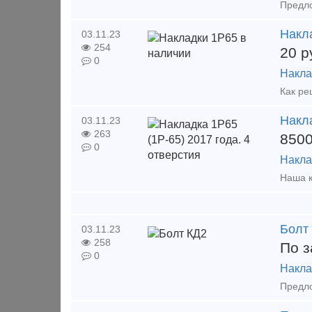
Предло
Накл
03.11.23
254
20
р
0
Накла
Накла
03.11.23
263
850
0
Накла
Болт
03.11.23
258
По з
0
Накла