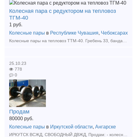
Колесная пара с редуктором на тепловоз
ТГМ-40
1
руб.
Колесные пары
в
Республике Чувашия
,
Чебоксарах
Колесные пары на тепловоз ТТМ-40. Гребень 33, бандаж 65. В наличии 4 комплекта. г. Чебоксары. Цена разумная. Тип предложения: предлагаю продукцию, услугу
25.10.23
778
0
Продам
80000
руб.
Колесные пары
в
Иркутской области
,
Ангарске
ИРКУТСК ВСЖД, СВОБОДНЫЙ ДВЖД, Продам: - колесные пары всех градаций от 24 до 75, - Колесные пары менее 30мм от 80тр - новые боковые рамы 2019г, - нб 05-07г, - Буксы в сборе 50шт. Возможна дост