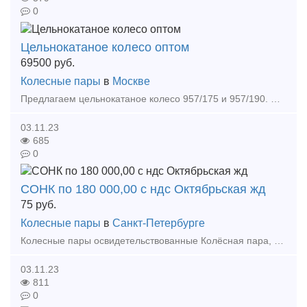
0
Цельнокатаное колесо оптом
69500
руб.
Колесные пары
в
Москве
Предлагаем цельнокатаное колесо 957/175 и 957/190. Цена 69 500 рублей, с НДС. Подробности по телефону, звоните. Посредников просим не беспокоить. Тип предложения: предлагаю
03.11.23
685
0
СОНК по 180 000,00 с ндс Октябрьская жд
75
руб.
Колесные пары
в
Санкт-Петербурге
Колесные пары освидетельствованные Колёсная пара, толщина обода 25-29 мм Колёсная пара, толщина обода 30-34 мм Колёсная пара, толщина обода 35-39 мм Колёсная пара, толщина обода 40
03.11.23
811
0