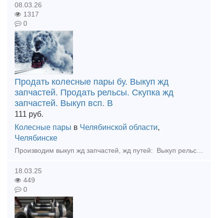
08.03.26
1317
0
Продать колесные пары бу. Выкуп жд
запчастей. Продать рельсы. Скупка жд
запчастей. Выкуп всп. В
111
руб.
Колесные пары
в
Челябинской области
,
Челябинске
Производим выкуп жд запчастей, жд путей: Выкуп рельс, Колесные пары бу, Накладки Подкладки под рельс новые и бу. Болты, костыли, шайбы, клемма пк, шурупы. Выкупаем рельсы железнодорожные, трамвайные
18.03.25
449
0