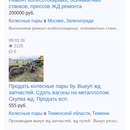
Ремонт колёсотокарных, осенакатных
станков, прессов ЖД ремонта
200000
руб.
Колесные пары
в
Москве
,
Зеленограде
Выполняем ремонт колёсотокарных, осенакатных станков, прессовое , гидравлическое оборудование для формирования, распрессовки и запрессовки колесных пар железнодорожного подвижного состава (грузовых и
08.03.26
2125
0
Продать колесные пары бу. Выкуп жд
запчастей. Сдать вагоны на металлолом.
Скупка жд. Продать всп.
555
руб.
Колесные пары
в
Тюменской области
,
Тюмени
Производим выкуп жд запчастей, жд путей: Выкуп рельс, Колесные пары бу, Накладки Подкладки под рельс новые и бу. Болты, костыли, шайбы, клемма пк, шурупы. Выкупаем рельсы железнодорожные, трамвайные