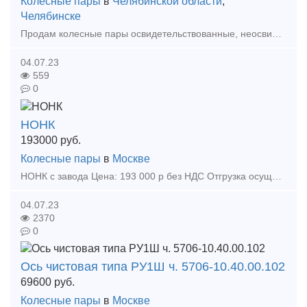
Колесные пары
в
Челябинской области
,
Челябинске
Продам колесные пары освидетельствованные, неосвидетельствованные. Цены уточняйте по электронной почте либо по телефону. Так же на постоянной основе реализуем колесные пары СОНК по цене 75000
04.07.23
559
0
НОНК
193000
руб.
Колесные пары
в
Москве
НОНК с завода Цена: 193 000 р без НДС Отгрузка осуществляется с завода согласно графика до четырёх машин в день. В месяц отгружаем до 500 штук Оплата по факту отгрузки Тип пре
04.07.23
2370
0
Ось чистовая типа РУ1Ш ч. 5706-10.40.00.102
69600
руб.
Колесные пары
в
Москве