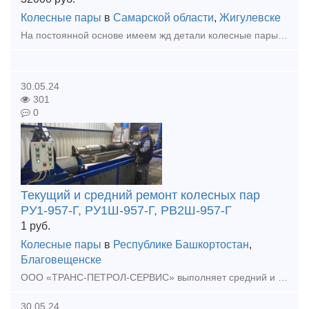
Колесные пары
в
Самарской области
,
Жигулевске
На постоянной основе имеем жд детали колесные пары, боковые рамы, надресорные балки, тяговые хомуты, автосцепки и пр. по всей территории России. Актуальные остатки под запрос почта a.gvozdeva@r-steel
30.05.24
301
0
Текущий и средний ремонт колесных пар
РУ1-957-Г, РУ1Ш-957-Г, РВ2Ш-957-Г
1
руб.
Колесные пары
в
Республике Башкортостан
,
Благовещенске
ООО «ТРАНС-ПЕТРОЛ-СЕРВИС» выполняет средний и текущий ремонт колесных пар грузовых вагонов РУ1-957-Г, РУ1Ш-957-Г, РВ2Ш-957-Г с использованием запасных частей собственности Заказчика и Подрядчика. Тек
30.05.24