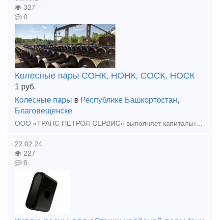
327
0
Колесные пары СОНК, НОНК, СОСК, НОСК
1
руб.
Колесные пары
в
Республике Башкортостан
,
Благовещенске
ООО «ТРАНС-ПЕТРОЛ-СЕРВИС» выполняет капитальный колесных пар грузовых вагонов РУ1-957-Г, РУ1Ш-957-Г, РВ2Ш-957-Г грузовых вагонов в Вагонно-колесной мастерской, расположенной по адресу: Республика Башк
22.02.24
227
0