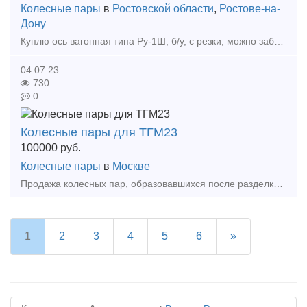
Колесные пары
в
Ростовской области
,
Ростове-на-
Дону
Куплю ось вагонная типа Ру-1Ш, б/у, с резки, можно забракованные. Можно поштучно, или за тонну. Интересует ось с полувагона, локомотивная не нужна. Текущая потребность - 150 штук. Рассмотрим в
04.07.23
730
0
Колесные пары для ТГМ23
100000
руб.
Колесные пары
в
Москве
Продажа колесных пар, образовавшихся после разделки в лом тепловоза ТГМ-23, комплект. Стоимость 100 000 рублей за шт. Осмотр в любое время г.Елец. Для организации пропуска, необходимо за неско
1
2
3
4
5
6
»