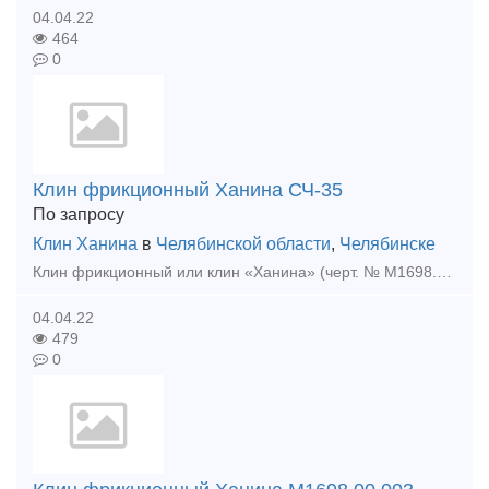
04.04.22
464
0
Клин фрикционный Ханина СЧ-35
По запросу
Клин Ханина
в
Челябинской области
,
Челябинске
Клин фрикционный или клин «Ханина» (черт. № М1698.00.002 СЧ-25 и М1698.00.003 СЧ-35,) относится к износостойким элементам по проекту модернизации грузовых вагонов M l698 ПКБ ЦВ. Изгота
04.04.22
479
0