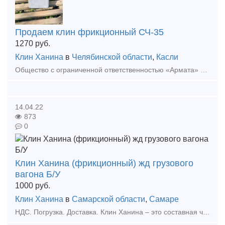
Продаем клин фрикционный СЧ-35
1270
руб.
Клин Ханина
в
Челябинской области
,
Касли
Общество с ограниченной ответственностью «Армата» предлагает осуществить поставку клина фрикционного СЧ-35 М1698.00.003 (клеймо 1518). Продукция в наличии, возможно изготовление под заказ до 20 000
14.04.22
873
0
Клин Ханина (фрикционный) жд грузового
вагона Б/У
1000
руб.
Клин Ханина
в
Самарской области
,
Самаре
НДС. Погрузка. Доставка. Клин Ханина – это составная часть клинового Гасителя колебаний всего грузового вагона. Еще его могут называть Клин Фрикционный. С его помощью происходит гашение раз