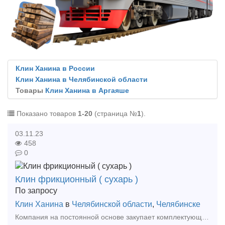
Клин Ханина в России
Клин Ханина в Челябинской области
Товары
Клин Ханина в Аргаяше
Показано товаров
1-20
(страница №
1
).
03.11.23
458
0
Клин фрикционный ( сухарь )
По запросу
Клин Ханина
в
Челябинской области
,
Челябинске
Компания на постоянной основе закупает комплектующие для грузовых и пассажирских вагонов, материалы ВСП, а также запчасти для тепловозов и электровозов. Дорого! Хомут тяговый 106.00.001-2 п