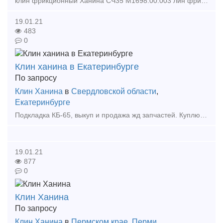
клин фрикционный Ханина СЧ35 М1698.00.003 лин фрикционный или клин «Ханина» (чертеж № М1698.00.002 СЧ-25 и М1698.00.003 СЧ-35,) относится кизносостойким элементам по проекту модернизации гр
19.01.21
483
0
Клин ханина в Екатеринбурге
По запросу
Клин Ханина
в
Свердловской области
,
Екатеринбурге
Подкладка КБ-65, выкуп и продажа жд запчастей. Куплю железнодорожные запчасти, колодки вагонные, рельсы, шпалы, стрелочные переводы. Хотите продать жд запчасти? Покупаем колодку вагонну
19.01.21
877
0
Клин Ханина
По запросу
Клин Ханина
в
Пермском крае
,
Перми