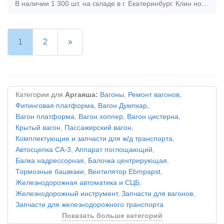
В наличии 1 300 шт. на складе в г. Екатеринбург. Клин новый, с документами. Тип предложения: предлагаю продукцию, услугу
1
2
»
Категории для
Аргаяша:
Вагоны
,
Ремонт вагонов
,
Фитинговая платформа
,
Вагон Думпкар
,
Вагон платформа
,
Вагон хоппер
,
Вагон цистерна
,
Крытый вагон
,
Пассажирский вагон
,
Комплектующие и запчасти для ж/д транспорта
,
Автосцепка СА-3
,
Аппарат поглощающий
,
Балка надрессорная
,
Балочка центрирующая
,
Тормозные башмаки
,
Вентилятор Ebmpapst
,
Железнодорожная автоматика и СЦБ
,
Железнодорожный инструмент
,
Запчасти для вагонов
,
Запчасти для железнодорожного транспорта
Показать больше категорий