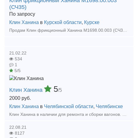
Клин фрикционный Ханина М1698.00.003
(СЧ35)
По запросу
Клин Ханина
в
Курской области
,
Курске
Продам Клин фрикционный Ханина М1698.00.003 (СЧ35), новый, 2021г, в наличии на скалде в г. Курск. .
21.02.22
534
1
5/5
5
Клин Ханина
/5
2000
руб.
Клин Ханина
в
Челябинской области
,
Челябинске
Клин Ханина в наличии для ремонта и сборки вагонов. Свое производство 30000 штук в месяц. Тип предложения: предлагаю продукцию, услугу
22.08.21
8127