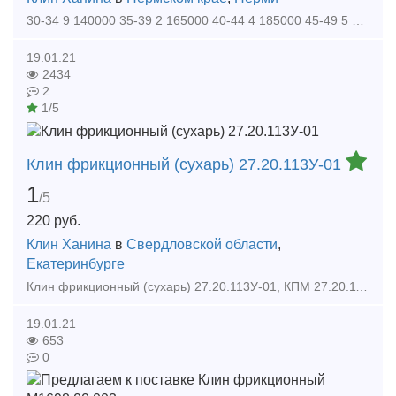
30-34 9 140000 35-39 2 165000 40-44 4 185000 45-49 5 205000 50-54 2 225000 55-59 4 240000 60-64 1 250000 Рукав Р17 150 900000 Планка Т(10 мм) 150 380000 Планка тонка
19.01.21
2434
2
1/5
Клин фрикционный (сухарь) 27.20.113У-01
1
/5
220
руб.
Клин Ханина
в
Свердловской области
,
Екатеринбурге
Клин фрикционный (сухарь) 27.20.113У-01, КПМ 27.20.113У-01. В одном вагонокомплекте 96 шт. фрикционных клиньев (сухарей). Производитель: Углепластик Кольцо нажимное 12.10.007.У Обойм
19.01.21
653
0