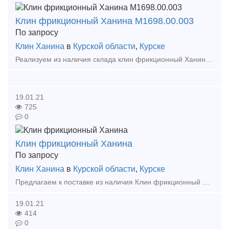
Клин фрикционный Ханина М1698.00.003
По запросу
Клин Ханина
в
Курской области
,
Курске
Реализуем из наличия склада клин фрикционный Ханина М1698.00.003. Новый, сопровождается документами качества от производителя. В наличии также широкий ассортимент запчастей грузовых вагонов, к
19.01.21
725
0
Клин фрикционный Ханина
По запросу
Клин Ханина
в
Курской области
,
Курске
Предлагаем к поставке из наличия Клин фрикционный Ханина чертеж М 1698.00.003 СЧ35 в количестве 590штук. Продукция 2019-2020 года выпуска, сопровождается паспортом завода-изготовителя. Отгрузк
19.01.21
414
0