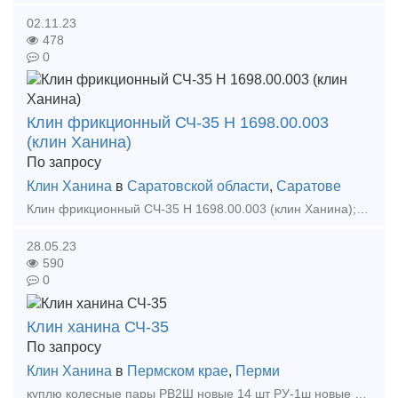
02.11.23
478
0
Клин фрикционный СЧ-35 Н 1698.00.003
(клин Ханина)
По запросу
Клин Ханина
в
Саратовской области
,
Саратове
Клин фрикционный СЧ-35 Н 1698.00.003 (клин Ханина); Компания ООО «ПСК «Терминал» более 10 лет на рынке поставки запасных частей для подвижного состава железнодорожного транспорта. Компл
28.05.23
590
0
Клин ханина СЧ-35
По запросу
Клин Ханина
в
Пермском крае
,
Перми
куплю колесные пары РВ2Ш новые 14 шт РУ-1ш новые и б/у РУ-1 новые и б/у Тонкомеры буксовый узел в сборе б/у Клин ханина СЧ-35 крышку крепительную и смотровую, кольца внутре