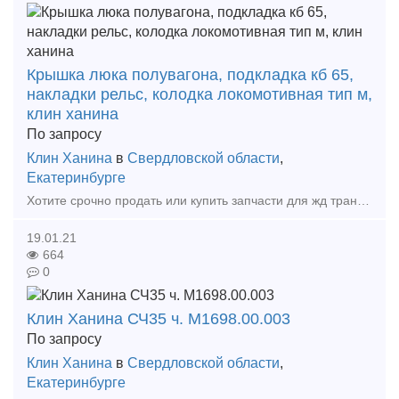
Крышка люка полувагона, подкладка кб 65,
накладки рельс, колодка локомотивная тип м,
клин ханина
По запросу
Клин Ханина
в
Свердловской области
,
Екатеринбурге
Хотите срочно продать или купить запчасти для жд транспорта ?Мы готовы рассмотреть любые ваши предложения. Срочный выкуп вагонных колодок тип С на выгодных условиях! Скупка Колодок вагонны
19.01.21
664
0
Клин Ханина СЧ35 ч. М1698.00.003
По запросу
Клин Ханина
в
Свердловской области
,
Екатеринбурге