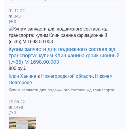
01.11.22
343
0
Купим запчасти для подвижного состава жд
транспорта: купим Клин ханина фрикционный
(сч35) М 1698.00.003
800
руб.
Клин Ханина
в
Нижегородской области
,
Нижнем
Новгороде
Купим запчасти для подвижного состава жд транспорта: - купим Клин ханина фрикционный (сч35) М 1698.00.003 новый усиленный и облегченный , от 10шт - купим Колодку локомотивную гребн
15.08.22
1498
0