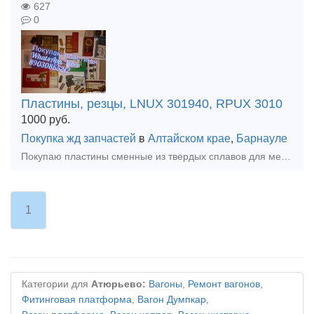
627
0
Пластины, резцы, LNUX 301940, RPUX 3010
1000
руб.
Покупка жд запчастей
в
Алтайском крае
,
Барнауле
Покупаю пластины сменные из твердых сплавов для металлообработки RNGX1212 RNHX1212 RPUX 2709 RPUX3010 LNUX 301940 LNMX 301940 PRAMET, SANDVIK, KORLOY, KENNAMETAL, КЗТС и др. Любой сплав! Также кассе
1
Категории для
Атюрьево:
Вагоны
,
Ремонт вагонов
,
Фитинговая платформа
,
Вагон Думпкар
,