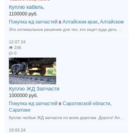
Куплю кабель.
1100000
руб.
Покупка жд запчастей
в
Алтайском крае
,
Алтайском
Это оптимальное решение для тех, кто ищет куда деть некондиционные товары от предприятий. Мы также покупаем кабель, который был изъят с объектов монтажа - любого назначения и с любым сечением. Предост
12.07.24
245
0
Куплю ЖД Запчасти
1000000
руб.
Покупка жд запчастей
в
Саратовской области
,
Саратове
Куплю любые ЖД запчасти по всем дорогам. Дорого! Алина - 8 927 116 53 18
19.03.24