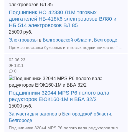
Подшипник НО-42330 Л1М тяговых
двигателей НБ-418К6 электровозов ВЛ80 и
НБ-514 электровозов ВЛ 85
25000
руб.
Электровозы
в
Белгородской области
,
Белгороде
Прямые поставки буксовых и тяговых подшипников по ТУ ВНИИП.048-1-00 от заводов ЕПК и ХАРП. Мы успешно поставляем этот недоступный для небольших ЖД потребителей и строго квотируемый, деф
02.06.23
1311
0
Подшипники 32044 MPS P6 полого вала
редукторов ЕЮК160-1М и ВБА 32/2
15000
руб.
Запчасти для вагонов
в
Белгородской области
,
Белгороде
Подшипники 32044 MPS P6 полого вала редукторов типов ЕЮК160-1М и ВБА 32/2 привода генератора от средней части оси колёсной пары пассажирских вагонов. От европейского завода-производителя 2017