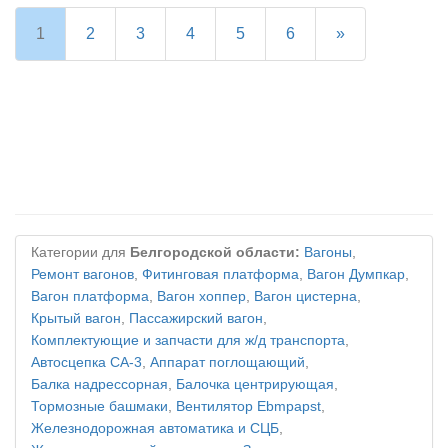
1
2
3
4
5
6
»
Категории для
Белгородской области:
Вагоны
,
Ремонт вагонов
,
Фитинговая платформа
,
Вагон Думпкар
,
Вагон платформа
,
Вагон хоппер
,
Вагон цистерна
,
Крытый вагон
,
Пассажирский вагон
,
Комплектующие и запчасти для ж/д транспорта
,
Автосцепка СА-3
,
Аппарат поглощающий
,
Балка надрессорная
,
Балочка центрирующая
,
Тормозные башмаки
,
Вентилятор Ebmpapst
,
Железнодорожная автоматика и СЦБ
,