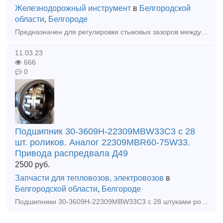
Железнодорожный инструмент
в
Белгородской
области
,
Белгороде
Предназначен для регулировки стыковых зазоров между рельсами. Распорное усилие, тс 25 Рабочее давление, кгс/см² 405 Максимальная величина раздвижки, мм 110 Усилие на ру
11.03.23
666
0
Подшипник 30-3609Н-22309MBW33C3 с 28
шт. роликов. Аналог 22309MBR60-75W33.
Привода распредвала Д49
2500
руб.
Запчасти для тепловозов, электровозов
в
Белгородской области
,
Белгороде
Подшипники 30-3609Н-22309MBW33C3 с 28 штуками роликов, привода распредвала, группа 69 и 128 дизель-генераторов Д49. Аналог подшипника 22309MBR60-75W33, который применяется производителями дизелей в ко