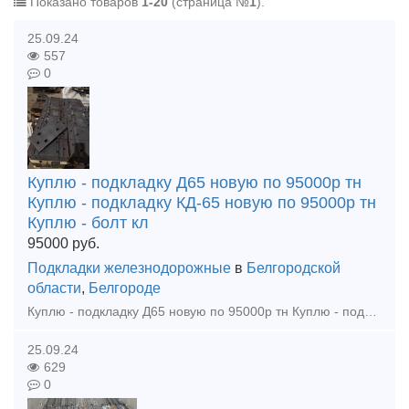
Показано товаров
1-20
(страница №
1
).
25.09.24
557
0
Куплю - подкладку Д65 новую по 95000р тн
Куплю - подкладку КД-65 новую по 95000р тн
Куплю - болт кл
95000
руб.
Подкладки железнодорожные
в
Белгородской
области
,
Белгороде
Куплю - подкладку Д65 новую по 95000р тн Куплю - подкладку КД-65 новую по 95000р тн Куплю - болт клеммный м22х75 в сборе новый по 68000р тн Куплю - рельсы р65 12, 5м 1гр износа от 38000р тн Куплю
25.09.24
629
0