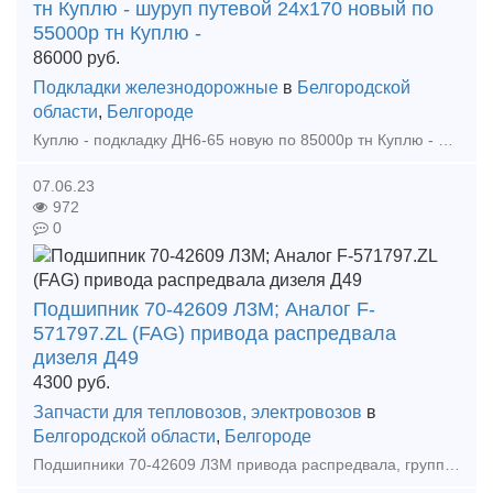
тн Куплю - шуруп путевой 24х170 новый по
55000р тн Куплю -
86000
руб.
Подкладки железнодорожные
в
Белгородской
области
,
Белгороде
Куплю - подкладку ДН6-65 новую по 85000р тн Куплю - шуруп путевой 24х170 новый по 55000р тн Куплю - костыль путовой 16х16х165 новый по 58000р тн Куплю - противоугон П65 новый по 60000р тн Куплю -
07.06.23
972
0
Подшипник 70-42609 Л3М; Аналог F-
571797.ZL (FAG) привода распредвала
дизеля Д49
4300
руб.
Запчасти для тепловозов, электровозов
в
Белгородской области
,
Белгороде
Подшипники 70-42609 Л3М привода распредвала, группа 69 и 128, для дизель-генераторов– ДГ-49 и 9-26 ДГ. Сертификаты качества, соответствия товара. Поставка от официального представителя