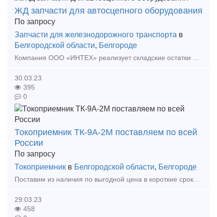
ЖД запчасти для автосцепного оборудования
По запросу
Запчасти для железнодорожного транспорта
в
Белгородской области
,
Белгороде
Компания ООО «ИНТЕХ» реализует складские остатки автосцепного оборудования: Наименование ед. изм. Кол-во Цены в руб. без НДС Автосцепка 106.01.00-0сб шт 2 35 362,50 Аппарат пог
30.03.23
395
0
Токоприемник ТК-9А-2М поставляем по всей
России
По запросу
Токоприемник
в
Белгородской области
,
Белгороде
Поставим из наличия по выгодной цена в короткие сроки в любой регион России. Токоприемник троллейный ТК-9А-2М (ТКН-9А-2) предназначен для подвода электроэнергии к крановым механизмам. Токоп
29.03.23
458