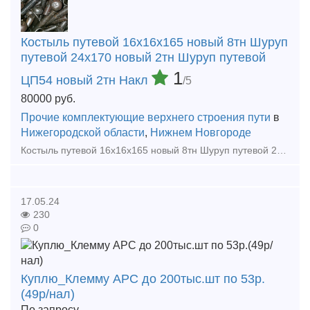
Костыль путевой 16х16х165 новый 8тн Шуруп
путевой 24х170 новый 2тн Шуруп путевой
1
ЦП54 новый 2тн Накл
/5
80000
руб.
Прочие комплектующие верхнего строения пути
в
Нижегородской области
,
Нижнем Новгороде
Костыль путевой 16х16х165 новый 8тн Шуруп путевой 24х170 новый 2тн Шуруп путевой ЦП54 новый 2тн Накладка 1р65 22г новая 3,5тн Болт закладной 22х175 новый 1тн Рельсы р65 12,5м 1гр 300тн Шпала дер
17.05.24
230
0
Куплю_Клемму АРС до 200тыс.шт по 53р.
(49р/нал)
По запросу