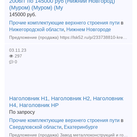
2006гг по 145000 руб (Нижний Новгород)
(Муром) (Муром) (Му
145000
руб.
Прочие комплектующие верхнего строения пути
в
Нижегородской области
,
Нижнем Новгороде
Предложение (продажа) https://lsk52.ru/p/233738810-krestovina-derevo-r65-1-11-pr-2433-2013-2017g-sp-408/ - Рельсы Р50 12,
03.11.23
297
0
Наголовник Н1, Наголовник Н2, Наголовник
Н4, Наголовник НР
По запросу
Прочие комплектующие верхнего строения пути
в
Свердловской области
,
Екатеринбурге
Предложение (продажа) Завод металлоконструкций и горячего цинкования ООО "УралМехОбработка" . . Изготавливаем: - Свайные фундаменты