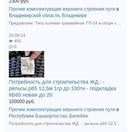
2300
руб.
Прочие комплектующие верхнего строения пути
в
Владимирской области
,
Владимире
Предлагаем: Тяга путевая трамвайная ТП-24 в сборе с гайками и шайбами. Тяга ТП-24, поперечная путевая трамвайная, в сборе с гайкой и шайбой пружинной. изготавливается из круга 24 мм из стали
25.09.24
491
0
Потребность для строительства ЖД : -
рельсы р65 12,5м 1гр до 100тн - подкладка
КБ65 новая до 20
100000
руб.
Прочие комплектующие верхнего строения пути
в
Республике Башкортостан
,
Белебее
Потребность для строительства ЖД : - рельсы р65 12,5м 1гр до 100тн - подкладка КБ65 новая до 20тн - подкладка КД65 новая и бу до 20тн - болт клеммный м22х75 новый голый и в сборе, новый и бу р