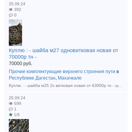
25.09.24
392
0
Куплю : - шайба м27 одновитковая новая от
70000р тн -
70000
руб.
Прочие комплектующие верхнего строения пути
в
Республике Дагестан
,
Махачкале
Куплю : - шайба м25 2х витковая новая от 63000р тн - шайба м27 одновитковая новая от 70000р тн - шайба м24 одновитковая новая от 70000р тн - гайка м22 от 82000р тн - гайка м27 от 80000р тн - г
25.09.24
599
1
1/5