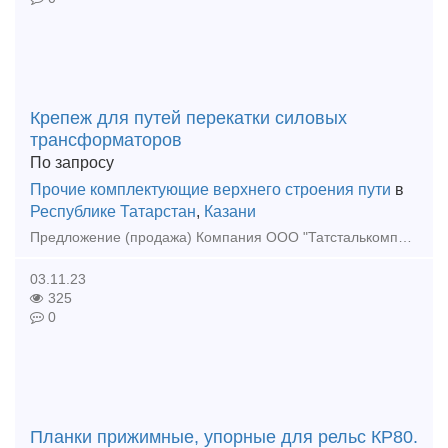
Крепеж для путей перекатки силовых
трансформаторов
По запросу
Прочие комплектующие верхнего строения пути
в
Республике Татарстан
,
Казани
Предложение (продажа) Компания ООО "Татсталькомплект" предлагает услуги по поставке МВСП. Всегда в наличии и под заказ рельсы Р65, Р50, Р43, Р38, Р33, Р24, Р18, К
03.11.23
325
0
Планки прижимные, упорные для рельс КР80.