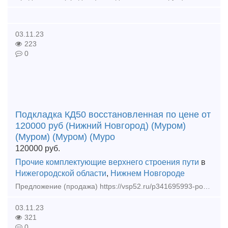
03.11.23
223
0
Подкладка КД50 восстановленная по цене от
120000 руб (Нижний Новгород) (Муром)
(Муром) (Муром) (Муро
120000
руб.
Прочие комплектующие верхнего строения пути
в
Нижегородской области
,
Нижнем Новгороде
Предложение (продажа) https://vsp52.ru/p341695993-podkladka-kd50-vosstanovlennaya.html - Подкладка КБ50 восстановленная по цене от 790 руб/шт
03.11.23
321
0