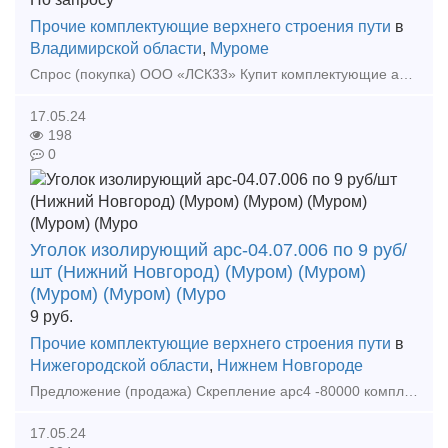
Прочие комплектующие верхнего строения пути
в
Владимирской области
,
Муроме
Спрос (покупка) ООО «ЛСК33» Купит комплектующие арс: Клемма АРС до 200тыс.шт по 53 р(49р/нал) Прокладка ЦП204 АРС до 50тыс.шт по 28р(26р/нал) Подклеммн
17.05.24
198
0
Уголок изолирующий арс-04.07.006 по 9 руб/
шт (Нижний Новгород) (Муром) (Муром)
(Муром) (Муром) (Муро
9
руб.
Прочие комплектующие верхнего строения пути
в
Нижегородской области
,
Нижнем Новгороде
Предложение (продажа) Скрепление арс4 -80000 комплектов по цене 685 руб/ комплект на шпалу Прокладка цп204 АРС-4 ТУ 3185-001-01115863- исполнение ПД по 50р/ш
17.05.24