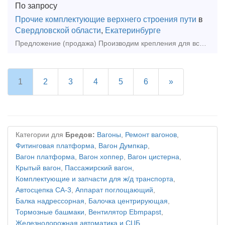
По запросу
Прочие комплектующие верхнего строения пути
в
Свердловской области
,
Екатеринбурге
Предложение (продажа) Производим крепления для всех типов крановых рельс к металлическим балкам и бетонным основаниям по ТУ и ГОСТ 24741-81. Прижимные планки
1
2
3
4
5
6
»
Категории для
Бредов:
Вагоны
,
Ремонт вагонов
,
Фитинговая платформа
,
Вагон Думпкар
,
Вагон платформа
,
Вагон хоппер
,
Вагон цистерна
,
Крытый вагон
,
Пассажирский вагон
,
Комплектующие и запчасти для ж/д транспорта
,
Автосцепка СА-3
,
Аппарат поглощающий
,
Балка надрессорная
,
Балочка центрирующая
,
Тормозные башмаки
,
Вентилятор Ebmpapst
,
Железнодорожная автоматика и СЦБ
,