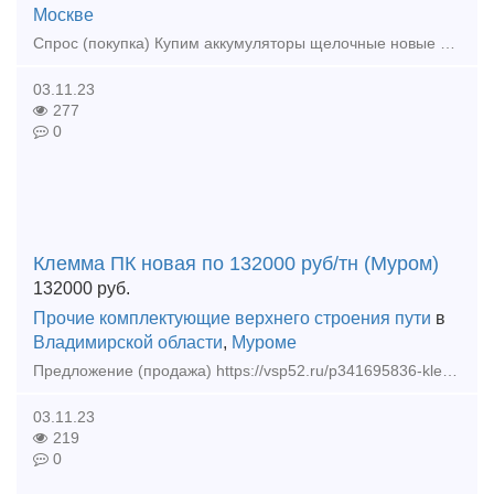
Москве
Спрос (покупка) Купим аккумуляторы щелочные новые и б/у, запчасти для вагонов, тепловозов, дороги. Приветствуются объемы и скидки. Аккумуляторы: 32ТН-450, 48ТН-45
03.11.23
277
0
Клемма ПК новая по 132000 руб/тн (Муром)
132000
руб.
Прочие комплектующие верхнего строения пути
в
Владимирской области
,
Муроме
Предложение (продажа) https://vsp52.ru/p341695836-klemma-novaya-gost.html Клемма промежуточная ПК новая ГОСТ 22343-90 Масса, кг: 0, 66 Размер (д/
03.11.23
219
0