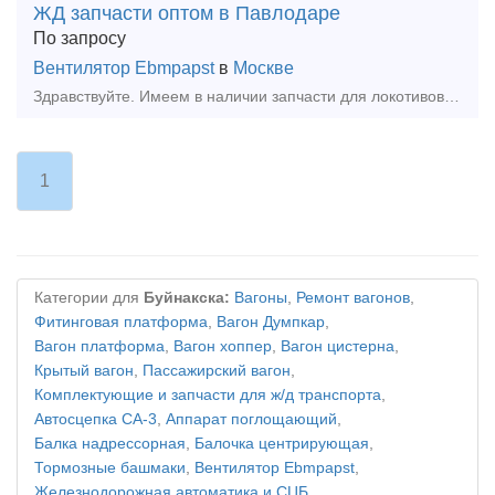
ЖД запчасти оптом в Павлодаре
По запросу
Вентилятор Ebmpapst
в
Москве
Здравствуйте. Имеем в наличии запчасти для локотивов: 1,Вентиль ЭВ-55, ЭВ-58, ЭВ-37, ВВ-32 2.Контактор ПК-360 3.Контакты 045, 056 4.Реле Рп-359, 362, 364, 376, 377, 256, РЗ - 3
1
Категории для
Буйнакска:
Вагоны
,
Ремонт вагонов
,
Фитинговая платформа
,
Вагон Думпкар
,
Вагон платформа
,
Вагон хоппер
,
Вагон цистерна
,
Крытый вагон
,
Пассажирский вагон
,
Комплектующие и запчасти для ж/д транспорта
,
Автосцепка СА-3
,
Аппарат поглощающий
,
Балка надрессорная
,
Балочка центрирующая
,
Тормозные башмаки
,
Вентилятор Ebmpapst
,
Железнодорожная автоматика и СЦБ
,