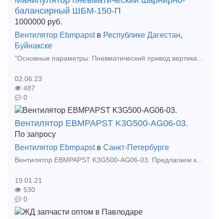
Манипулятор пневматический шарнирно-
балансирный ШБМ-150-П
1000000
руб.
Вентилятор Ebmpapst
в
Республике Дагестан
,
Буйнакске
"Основные параметры: Пневматический привод вертикального перемещения Ручная динамическая регулировка обезвешивания нагрузки Грузоподъемность – 150 кг (с учётом веса грузозахватного механизма) Ради
02.06.23
487
0
Вентилятор EBMPAPST K3G500-AG06-03.
По запросу
Вентилятор Ebmpapst
в
Санкт-Петербурге
Вентилятор EBMPAPST K3G500-AG06-03. Предлагаем к поставке вентилятор энергосберегающий ebm papst K3G500-AG06-03. В наличии. Диапазон номинальных напряжения – 380-480 В. Частот
19.01.21
530
0