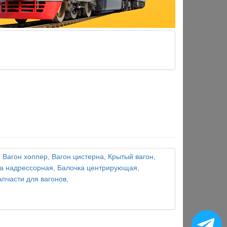
,
Вагон хоппер
,
Вагон цистерна
,
Крытый вагон
,
а надрессорная
,
Балочка центрирующая
,
апчасти для вагонов
,