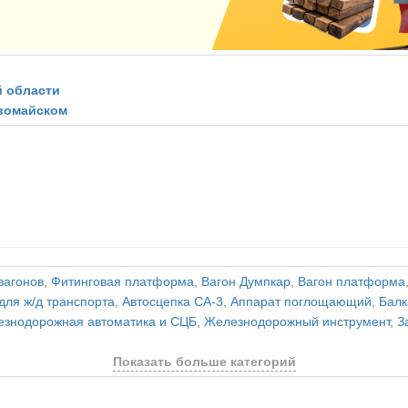
й области
рвомайском
вагонов
,
Фитинговая платформа
,
Вагон Думпкар
,
Вагон платформа
для ж/д транспорта
,
Автосцепка СА-3
,
Аппарат поглощающий
,
Балк
знодорожная автоматика и СЦБ
,
Железнодорожный инструмент
,
З
Показать больше категорий
и