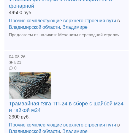
фонарной
49500
руб.
Прочие комплектующие верхнего строения пути
в
Владимирской области
,
Владимире
Предлагаем из наличия: Механизм переводной стрелочный пр.1709, есть на складе как новые так и Б/у. в полной комплектации: В комплект поставки входит: Станина в сборе: станина, рычаг переводного
04.08.26
521
0
Трамвайная тяга ТП-24 в сборе с шайбой м24
и гайкой м24
2300
руб.
Прочие комплектующие верхнего строения пути
в
Владимирской области
,
Владимире