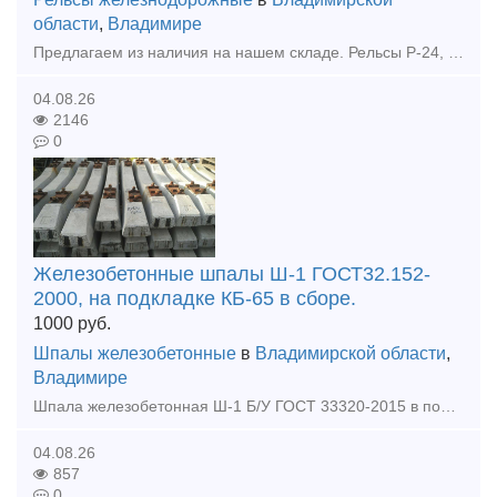
области
,
Владимире
Предлагаем из наличия на нашем складе. Рельсы Р-24, ГОСТ 6368-82, б/у. Вертикальный износ поставляемых нами рельсов Р-24 – 3 мм, боковой износ отсутствует. Звоните и размещайте вашу заявку:
04.08.26
2146
0
Железобетонные шпалы Ш-1 ГОСТ32.152-
2000, на подкладке КБ-65 в сборе.
1000
руб.
Шпалы железобетонные
в
Владимирской области
,
Владимире
Шпала железобетонная Ш-1 Б/У ГОСТ 33320-2015 в полной комплектации: 1) подкладка КБ-65, КБ50 б/у, 2) болт закладной в сборе новый, 3) болт клеммный в сборе б/у, 4) прокладка ЦП-328 новая, 5)
04.08.26
857
0