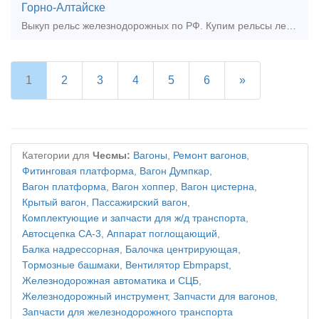
Горно-Алтайске
Выкуп рельс железнодорожных по РФ. Купим рельсы лежалые, Гос резерв, б/у. Купим материалы верхнего строения пути. ВЫКУП ТЕПЛОВОЗОВ ТЭМ. ТГМ. ТГК ПРОДАТЬ ЖД ЗАПЧАСТИ МОЖНО У НАС. 89527
1
2
3
4
5
6
»
Категории для
Чесмы:
Вагоны
,
Ремонт вагонов
,
Фитинговая платформа
,
Вагон Думпкар
,
Вагон платформа
,
Вагон хоппер
,
Вагон цистерна
,
Крытый вагон
,
Пассажирский вагон
,
Комплектующие и запчасти для ж/д транспорта
,
Автосцепка СА-3
,
Аппарат поглощающий
,
Балка надрессорная
,
Балочка центрирующая
,
Тормозные башмаки
,
Вентилятор Ebmpapst
,
Железнодорожная автоматика и СЦБ
,
Железнодорожный инструмент
,
Запчасти для вагонов
,
Запчасти для железнодорожного транспорта