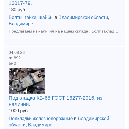
16017-79.
180
руб.
Болты, гайки, шайбы
в
Владимирской области
,
Владимире
Предлагаем из наличия на нашем складе : Болт закладной 22Х175 ГОСТ 16017-79, в сборе. Комплектность: (Болт М22х175: 1 шт, Гайка М22: 1 шт, Шайба двухвитковая М22: 1 шт, Шайба-скоба ЦП-138: 1 шт, Из
04.08.26
892
0
Подкладка КБ-65 ГОСТ 16277-2016, из
наличия.
1000
руб.
Подкладки железнодорожные
в
Владимирской
области
,
Владимире