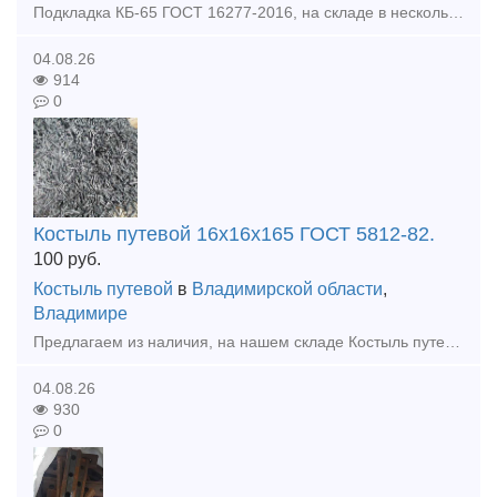
Подкладка КБ-65 ГОСТ 16277-2016, на складе в нескольких вариантах: новая, б/у, восстановленная. Доставка по России, или на самовывоз, с нашего склада. Звоните и размещайте вашу заявку: к.т.+7(90
04.08.26
914
0
Костыль путевой 16х16х165 ГОСТ 5812-82.
100
руб.
Костыль путевой
в
Владимирской области
,
Владимире
Предлагаем из наличия, на нашем складе Костыль путевой 16х16х165 ГОСТ 5812-82, новый или Б/У, гарантия качества, быстрая отгрузка. Звоните и размещайте вашу заявку: к.т.+7(905)145-42-45
04.08.26
930
0