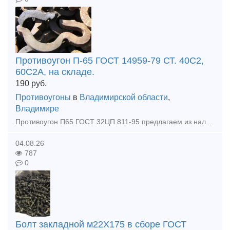
Противоугон П-65 ГОСТ 14959-79 СТ. 40С2,
60С2А, на складе.
190
руб.
Противоугоны
в
Владимирской области
,
Владимире
Противоугон П65 ГОСТ 32ЦП 811-95 предлагаем из наличия на нашем складе. Противоугон П-65 - элемент верхнего строения пути. Противоугон П-65 применяется для предотвращения продольного смещения рел
04.08.26
787
0
Болт закладной м22Х175 в сборе ГОСТ