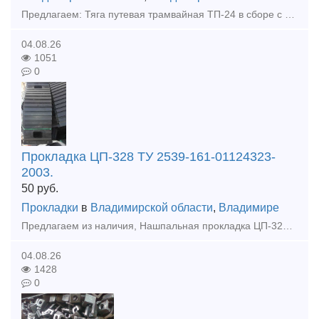
Предлагаем: Тяга путевая трамвайная ТП-24 в сборе с гайками и шайбами. Тяга ТП-24, поперечная путевая трамвайная, в сборе с гайкой и шайбой пружинной. изготавливается из круга 24 мм из стали
04.08.26
1051
0
Прокладка ЦП-328 ТУ 2539-161-01124323-
2003.
50
руб.
Прокладки
в
Владимирской области
,
Владимире
Предлагаем из наличия, Нашпальная прокладка ЦП-328 (под подкладку КБ-65). Нашпальная прокладка ЦП-328 (под подкладку КБ-65) выполняет функции амортизатора, и устанавливается между шпалой железобето
04.08.26
1428
0