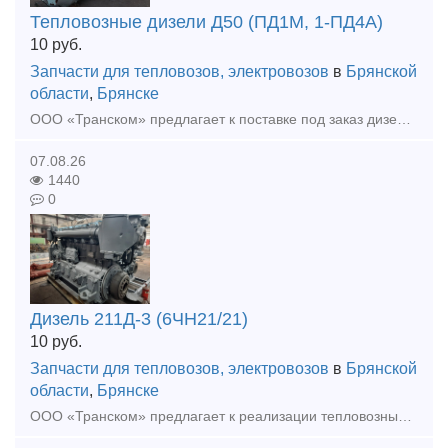
Тепловозные дизели Д50 (ПД1М, 1-ПД4А)
10
руб.
Запчасти для тепловозов, электровозов
в
Брянской
области
,
Брянске
ООО «Транском» предлагает к поставке под заказ дизель Д50 (ПД1М) после КР. Ремонт осуществляется предприятием на собственной базе. Гарантия на выполненные работы, полноценное документальное сопровож
07.08.26
1440
0
Дизель 211Д-3 (6ЧН21/21)
10
руб.
Запчасти для тепловозов, электровозов
в
Брянской
области
,
Брянске
ООО «Транском» предлагает к реализации тепловозный дизель 211Д-3 (6ЧН21/21) для тепловоза ТГМ (после ТР). Дизель укомплектован коленчатым валом после шлифовки (2 град.). Ремонт осуществлялся предприя