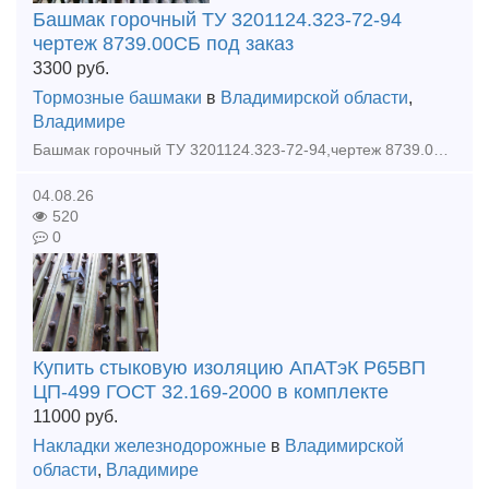
Башмак горочный ТУ 3201124.323-72-94
чертеж 8739.00СБ под заказ
3300
руб.
Тормозные башмаки
в
Владимирской области
,
Владимире
Башмак горочный ТУ 3201124.323-72-94,чертеж 8739.00СБ под заказ. Гарантия качества, быстрая отгрузка. Продукцию отгружаем со всеми документам: ( сертификат, паспорт, договор ) Звоните и размеща
04.08.26
520
0
Купить стыковую изоляцию АпАТэК Р65ВП
ЦП-499 ГОСТ 32.169-2000 в комплекте
11000
руб.
Накладки железнодорожные
в
Владимирской
области
,
Владимире