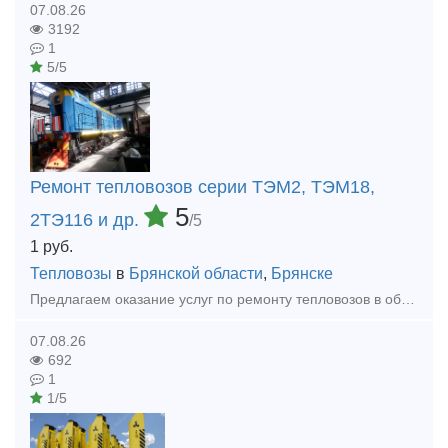
07.08.26
3192
1
5/5
Ремонт тепловозов серии ТЭМ2, ТЭМ18,
5
2ТЭ116 и др.
/5
1
руб.
Тепловозы
в
Брянской области
,
Брянске
Предлагаем оказание услуг по ремонту тепловозов в объеме ТР-3, СР и КР (текущий ремонт, средний и капитальный ремонт). Осуществляем ремонт тепловозов серии: - ТЭМ2 (ТЭМ2У, ТЭМ2УМ); - ТЭМ18 (ТЭМ18Д,
07.08.26
692
1
1/5