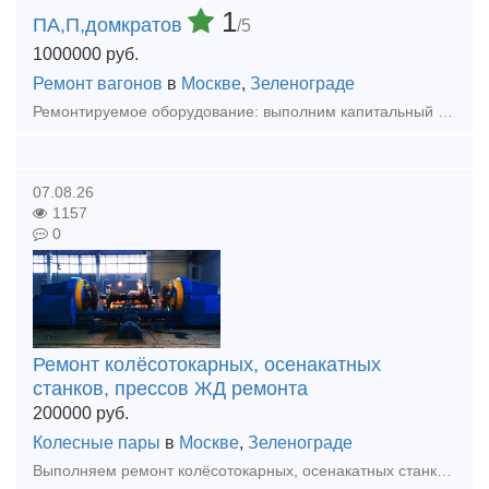
1
ПА,П,домкратов
/5
1000000
руб.
Ремонт вагонов
в
Москве
,
Зеленограде
Ремонтируемое оборудование: выполним капитальный ремонт колёсотокарных (мод. КЖ1842, КЖ1843, UGB-150 ,UBB112ф3, осетокарные 1833, и колёсофрезерных КЖ-20,1836М.10 КЗТС, UBC-150, UBC-130, UBC-125 с Ч
07.08.26
1157
0
Ремонт колёсотокарных, осенакатных
станков, прессов ЖД ремонта
200000
руб.
Колесные пары
в
Москве
,
Зеленограде
Выполняем ремонт колёсотокарных, осенакатных станков, прессовое , гидравлическое оборудование для формирования, распрессовки и запрессовки колесных пар железнодорожного подвижного состава (грузовых и