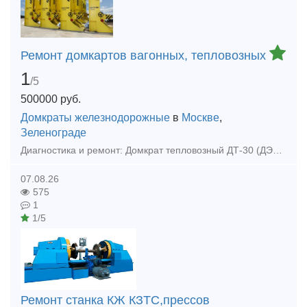
Ремонт домкартов вагонных, тепловозных
1
/5
500000
руб.
Домкраты железнодорожные
в
Москве
,
Зеленограде
Диагностика и ремонт: Домкрат тепловозный ДТ-30 (ДЭТ-30 или ТЭД-30).Домкрат тепловозный ДТ-40 (ДЭТ-40 или ТЭД-40).Домкрат вагонный К-12.08. Установки домкратные передвижные УДП-120, УДП-160, УДП-200
07.08.26
575
1
1/5
Ремонт станка КЖ КЗТС,прессов