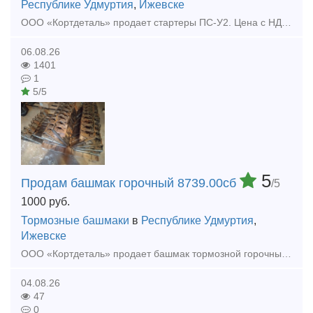
Республике Удмуртия
,
Ижевске
ООО «Кортдеталь» продает стартеры ПС-У2. Цена с НДС. Организуем доставку из Ижевска.
06.08.26
1401
1
5/5
5
Продам башмак горочный 8739.00сб
/5
1000
руб.
Тормозные башмаки
в
Республике Удмуртия
,
Ижевске
ООО «Кортдеталь» продает башмак тормозной горочный 8739.00сб. Цена с НДС. Организуем доставку из Ижевска.
04.08.26
47
0