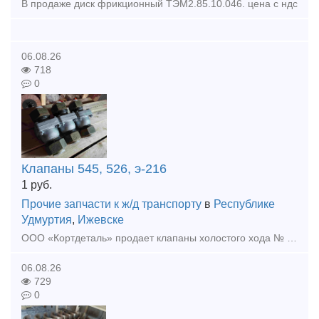
В продаже диск фрикционный ТЭМ2.85.10.046. цена с ндс
06.08.26
718
0
Клапаны 545, 526, э-216
1
руб.
Прочие запчасти к ж/д транспорту
в
Республике
Удмуртия
,
Ижевске
ООО «Кортдеталь» продает клапаны холостого хода № 545 (545.000), Клапаны предохранительные Э-216 (2-2), клапаны обратные №526. Свежий год выпуска. Цена с НДС. Организуем доставку из Ижевска.
06.08.26
729
0