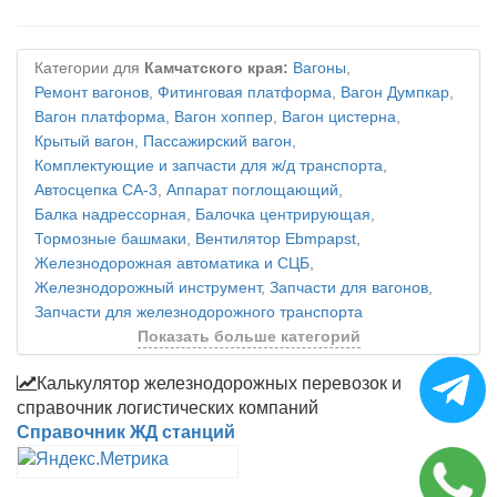
Категории для
Камчатского края:
Вагоны
,
Ремонт вагонов
,
Фитинговая платформа
,
Вагон Думпкар
,
Вагон платформа
,
Вагон хоппер
,
Вагон цистерна
,
Крытый вагон
,
Пассажирский вагон
,
Комплектующие и запчасти для ж/д транспорта
,
Автосцепка СА-3
,
Аппарат поглощающий
,
Балка надрессорная
,
Балочка центрирующая
,
Тормозные башмаки
,
Вентилятор Ebmpapst
,
Железнодорожная автоматика и СЦБ
,
Железнодорожный инструмент
,
Запчасти для вагонов
,
Запчасти для железнодорожного транспорта
Показать больше категорий
Калькулятор железнодорожных перевозок и
справочник логистических компаний
Справочник ЖД станций