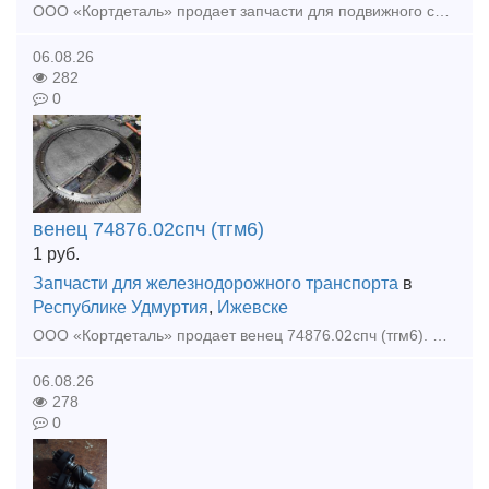
ООО «Кортдеталь» продает запчасти для подвижного состава: привод двухмашинного агрегата ТЭМ2.85.60.015, подпятник вентилятора ТЭМ2.85.50.068 (ТЭМ2.85.50.050), стяжки винтовые ТЭМ1.40.60.020 (ТЭ3.10.10
06.08.26
282
0
венец 74876.02спч (тгм6)
1
руб.
Запчасти для железнодорожного транспорта
в
Республике Удмуртия
,
Ижевске
ООО «Кортдеталь» продает венец 74876.02спч (тгм6). Организуем доставку из Ижевска.
06.08.26
278
0