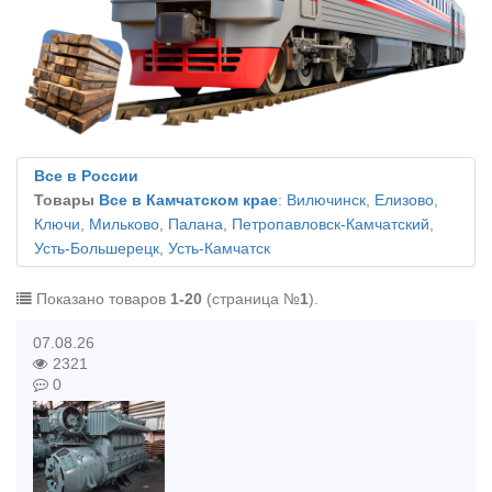
Все в России
Товары
Все в Камчатском крае
:
Вилючинск
,
Елизово
,
Ключи
,
Мильково
,
Палана
,
Петропавловск-Камчатский
,
Усть-Большерецк
,
Усть-Камчатск
Показано товаров
1-20
(страница №
1
).
07.08.26
2321
0