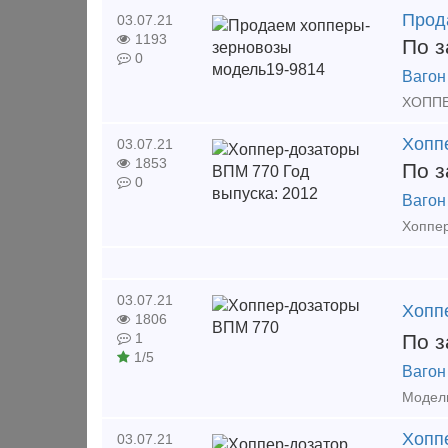
Прод
03.07.21
1193
По з
0
Вагон
Хопп
03.07.21
1853
По з
0
Вагон
03.07.21
Хопп
1806
По з
1
1/5
Вагон
Хоппе
03.07.21