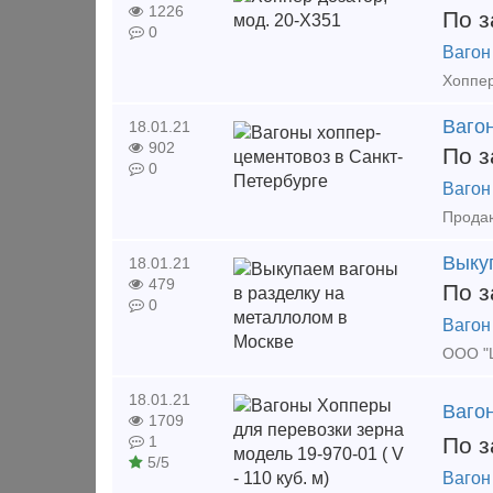
1226
По з
0
Вагон
Ваго
18.01.21
902
По з
0
Вагон
Выку
18.01.21
479
По з
0
Вагон
ООО "Ц
18.01.21
Вагон
1709
По з
1
5/5
Вагон