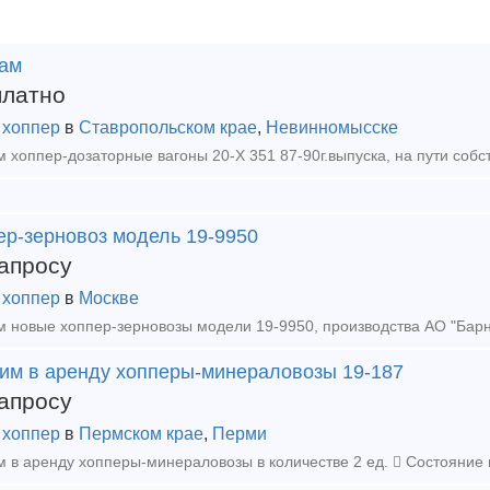
ам
платно
 хоппер
в
Ставропольском крае
,
Невинномысске
ер-зерновоз модель 19-9950
апросу
 хоппер
в
Москве
им в аренду хопперы-минераловозы 19-187
апросу
 хоппер
в
Пермском крае
,
Перми