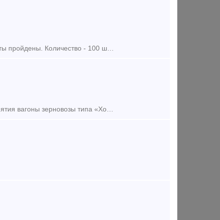
Продаём хоппер-цементовозы с пробегом. 2014 г. п. Все плановые ремонты пройдены. Количество - 100 штук Тип предложения: предлагаю продукцию, услугу
Требуются в долгосрочную аренду для нужд агропромышленного предприятия вагоны зерновозы типа «Хоппер» для перевозки пшеницы в количестве до 60 единиц. Перевозки будут осуществляться на Куйбыше