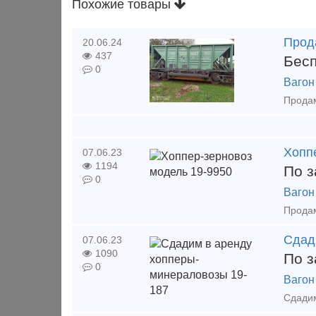
Похожие товары
Прод
20.06.24
437
Бес
0
Вагон
Хопп
07.06.23
1194
По з
0
Вагон
Сдад
07.06.23
1090
По з
0
Вагон