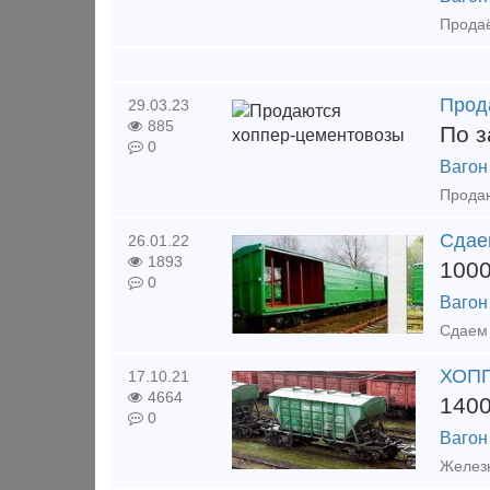
Прод
29.03.23
885
По з
0
Вагон
Сдаем
26.01.22
1893
100
0
Вагон
Сдаем 
ХОПП
17.10.21
4664
140
0
Вагон