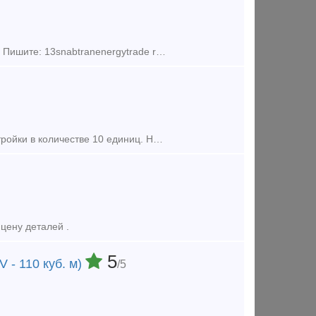
Хоппер-дозатор Модель: 20-Х351 Количество: 6 единиц Год выпуска: 1988 Пишите: 13snabtranenergytrade ru Звоните: 89995270969 Радмир Сергеевич Пак Обращайтесь - мы всегд
Продаются вагоны типа хоппер-цементовоз модель 19-758 1990 года постройки в количестве 10 единиц. Наша Компания является собственником данного подвижного состава. Вагоны находятся в пол
цену деталей .
5
 - 110 куб. м)
/5