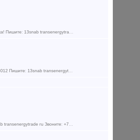
ХОППЕРЫ-ЗЕРНОВОЗЫ Модель: 19-9814 Все 40 единиц 2018 года выпуска! Пишите: 13snab transenergytrade ru Звоните: +7 999 527-09-69 Радмир Сергеевич Пак Обращайтесь -
Хоппер-дозаторы Модель: ВПМ 770 Количество: 2 единицы Год выпуска: 2012 Пишите: 13snab transenergytrade ru Звоните: +7 999 527-09-69 Радмир Сергеевич Пак Обращ
Модель: ВПМ 770 Количество: 10 единиц Год выпуска: 2010 Пишите:13snab transenergytrade ru Звоните: +7 999 527-09-69 Радмир Сергеевич Пак Обращайтесь - мы всегда