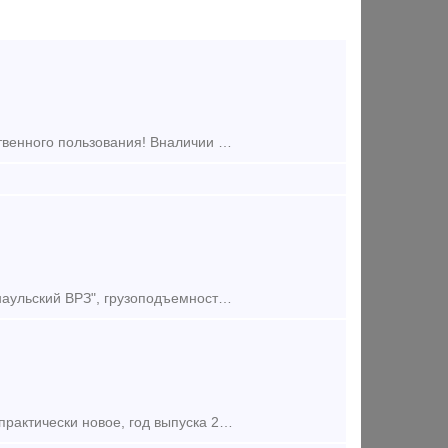
Продам хоппер-дозаторные вагоны 20-Х 351 87-90г.выпуска, на пути собственного пользования! Вналичии 54 шт, так же имеется много другой ж.д техники!
Продам новые хоппер-зерновозы модели 19-9950, производства АО "Барнаульский ВРЗ", грузоподъемность 70,5 т., объем кузова 105 м3. Подробная информация будет предоставлена по заявке. З
Сдадим в аренду хопперы-минераловозы в количестве 2 ед.  Состояние практически новое, год выпуска 2001, срок службы до 2027 года.  Деповской ремонт осуществлен в сентябре