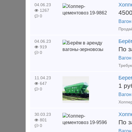
Хопп
04.06.23
1267
450
0
Вагон
Берё
04.06.23
919
По з
0
Вагон
Бере
11.04.23
647
1
ру
0
Вагон
Хоппер
Хопп
30.03.23
801
По з
0
Вагон