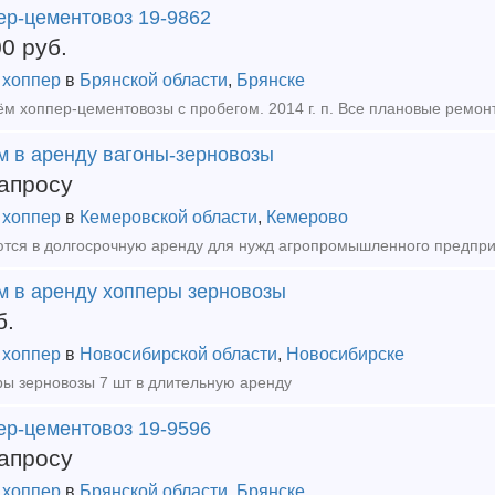
ер-цементовоз 19-9862
00
руб.
 хоппер
в
Брянской области
,
Брянске
м в аренду вагоны-зерновозы
апросу
 хоппер
в
Кемеровской области
,
Кемерово
м в аренду хопперы зерновозы
б.
 хоппер
в
Новосибирской области
,
Новосибирске
ы зерновозы 7 шт в длительную аренду
ер-цементовоз 19-9596
апросу
 хоппер
в
Брянской области
,
Брянске