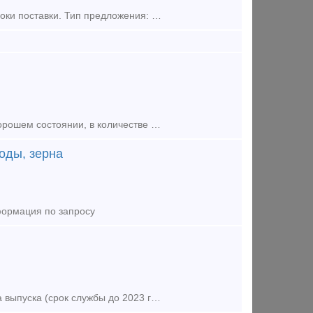
Продаём Хоппер-цементовоз 19-9596 из наличия и под заказ. Короткие сроки поставки. Тип предложения: предлагаю продукцию, услугу
Продаются хоппер-цементовозы: Mодель 19-9862, 2013 года выпуска, в хорошем состоянии, в количестве 100 штук. По запросу предоставим справки и технические паспорта на все сто хоппер-цемен
оды, зерна
формация по запросу
Железнодорожный вагон хоппер цементовоз б/у модели 19-758, 1992 года выпуска (срок службы до 2023 года), доставка в любую точку России, СНГ и Прибалтики, проверенная история, все сопутствующие докумен