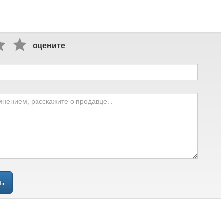
оцените
ь