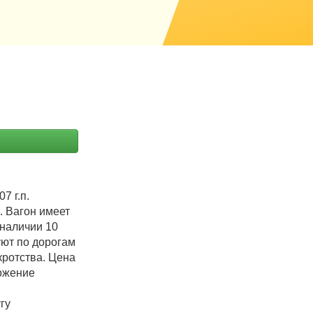
7 г.п.
. Вагон имеет
 наличии 10
уют по дорогам
кротства. Цена
ложение
гу