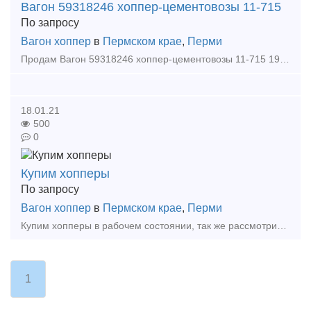
Вагон 59318246 хоппер-цементовозы 11-715
По запросу
Вагон хоппер
в
Пермском крае
,
Перми
Продам Вагон 59318246 хоппер-цементовозы 11-715 1986 года постройки. Капитальный – 22.12.2012 г. Деповской - 11.11.2017 г. продлении срока службы по тех.решению до 12.2021 г.
18.01.21
500
0
Купим хопперы
По запросу
Вагон хоппер
в
Пермском крае
,
Перми
Купим хопперы в рабочем состоянии, так же рассмотрим варианты с истекающим сроком службы. Предложения нужно направлять на email: tvk1520 yandex ru Тип предложения: требуется продукция
1