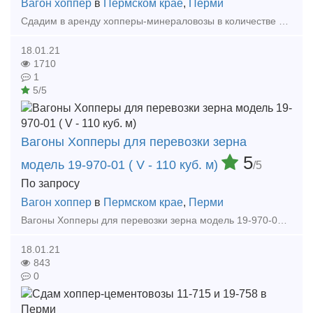
Вагон хоппер
в
Пермском крае
,
Перми
Сдадим в аренду хопперы-минераловозы в количестве 2 ед.  Состояние практически новое, год выпуска 2001, срок службы до 2027 года.  Деповской ремонт осуществлен в сентябре
18.01.21
1710
1
5/5
Вагоны Хопперы для перевозки зерна
5
модель 19-970-01 ( V - 110 куб. м)
/5
По запросу
Вагон хоппер
в
Пермском крае
,
Перми
Вагоны Хопперы для перевозки зерна модель 19-970-01 ( V - 110 куб. м) без пробега 2013 г/в. У Вас есть возможность приобрести новые вагоны по очень выгодной цене. Более подробную
18.01.21
843
0