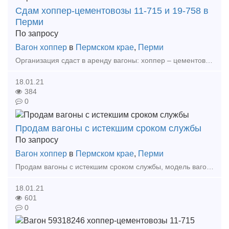
Сдам хоппер-цементовозы 11-715 и 19-758 в
Перми
По запросу
Вагон хоппер
в
Пермском крае
,
Перми
Организация сдаст в аренду вагоны: хоппер – цементовозы модели 11-715 и 19-758. Для перевозки следующих видов грузов: Цемента, соды кальцинированной; песка кварцевого; минерального порош
18.01.21
384
0
Продам вагоны с истекшим сроком службы
По запросу
Вагон хоппер
в
Пермском крае
,
Перми
Продам вагоны с истекшим сроком службы, модель вагона 19-758, год постройки вагона 01.06.1993г. Контактное лицо: Виктор т. +7(342) 276 – 18 – 03 Тип предложения: предлаг
18.01.21
601
0