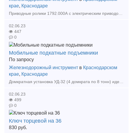
крае
,
Краснодаре
Приводные ролики 1792.000А с электрическим приводом от АО «Кубаньжелдормаш» это: длительный срок службы за счет модифицированного зубчатого зацепления оптимальное соотношение цена/качест
02.06.23
447
0
Мобильные подкатные подъемники
По запросу
Железнодорожный инструмент
в
Краснодарском
крае
,
Краснодаре
Домкратная установка УД-32 (4 домкрата по 8 тонн) идеально подходит для поднятия трамваев и троллейбусов, автобусов и седельных тягачей. За счет встроенных гидравлических тележек домкраты могу
02.06.23
499
0
Ключ торцевой на 36
830
руб.