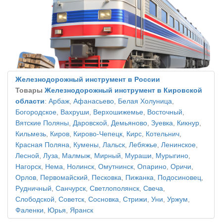
Железнодорожный инструмент в России
Товары
Железнодорожный инструмент в Кировской
области
:
Арбаж
,
Афанасьево
,
Белая Холуница
,
Богородское
,
Вахруши
,
Верхошижемье
,
Восточный
,
Вятские Поляны
,
Даровской
,
Демьяново
,
Зуевка
,
Кикнур
,
Кильмезь
,
Киров
,
Кирово-Чепецк
,
Кирс
,
Котельнич
,
Красная Поляна
,
Кумены
,
Лальск
,
Лебяжье
,
Ленинское
,
Лесной
,
Луза
,
Малмыж
,
Мирный
,
Мураши
,
Мурыгино
,
Нагорск
,
Нема
,
Нолинск
,
Омутнинск
,
Опарино
,
Оричи
,
Орлов
,
Первомайский
,
Песковка
,
Пижанка
,
Подосиновец
,
Рудничный
,
Санчурск
,
Светлополянск
,
Свеча
,
Слободской
,
Советск
,
Сосновка
,
Стрижи
,
Уни
,
Уржум
,
Фаленки
,
Юрья
,
Яранск