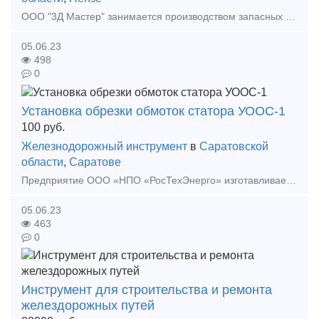
ООО "3Д Мастер" занимается производством запасных частей к Ж. Д. домкратам. Гайка грузовая для домкрата ТЭД-30 (УДС-120) Гайка грузовая для домкрата ДЭТ-40 (УДС-160) Гайка
05.06.23
498
0
Установка обрезки обмоток статора УООС-1
100
руб.
Железнодорожный инструмент
в
Саратовской
области
,
Саратове
Предприятие ООО «НПО «РосТехЭнерго» изготавливает Установка обрезки обмоток статора УООС-1. Предназначена для обрезки лобовой части обмоток статоров асинхронных электрических двигателей.
05.06.23
463
0
Инструмент для строительства и ремонта
желездорожных путей