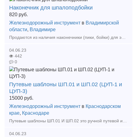
Наконечник для шпалоподбойки
820
руб.
Железнодорожный инструмент
в
Владимирской
области
,
Владимире
Продаются из наличия наконечники (пики, бойки) для электрошпалоподбоек Не фольга, настоящий металл Используются в железнодорожном оборудовании при ремонтах железнодорожных и кр
04.06.23
442
0
Путевые шаблоны ШП.01 и ШП.02 (ЦУП-1 и
ЦУП-3)
15000
руб.
Железнодорожный инструмент
в
Краснодарском
крае
,
Краснодаре
Путевые шаблоны ШП.01 И ШП.02 это ручной путевой инструмент, который служит для замера ширины колеи и высоты рельсов относительно друг друга, измерение ординат переводных кривых, ширины желобо
04.06.23