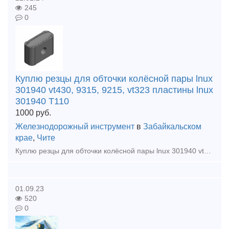
245
0
Куплю резцы для обточки колёсной пары lnux
301940 vt430, 9315, 9215, vt323 пластины lnux
301940 T110
1000
руб.
Железнодорожный инструмент
в
Забайкальском
крае
,
Чите
Куплю резцы для обточки колёсной пары lnux 301940 vt430, 9315, 9215, vt323 пластины lnux 301940 vt323 vpt-nn пластины тангенциальные lnux 301940 sn-dm 9215, pramet7715 lnmx 301940-56 grade vt110 p
01.09.23
520
0