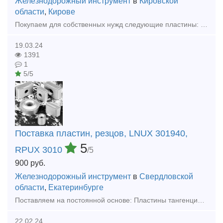
Железнодорожный инструмент
в
Кировской
области
,
Кирове
Покупаем для собственных нужд следующие пластины: LNUX 301940 VT430 МС221 LNUX301940 SN 9215 S30 LNMX 301940 VT430 КС 35 LNMX 301940 SN 9315, TF 9310 LNUX 191940 SN 9320 LNMX191940 PR 4225 RPUX 30
19.03.24
1391
1
5/5
Поставка пластин, резцов, LNUX 301940,
5
RPUX 3010
/5
900
руб.
Железнодорожный инструмент
в
Свердловской
области
,
Екатеринбурге
Поставляем на постоянной основе: Пластины тангенциальные LNUX 301940 VT430 LNUX 301940 PRAMET LNUX301940 АТ15S WIDIA LNUX 301940 ATM WIDIA LNMX 301940 NC3220 KORLOY LNUX 301940 MM2 SANDVIK LNUX
22.02.24