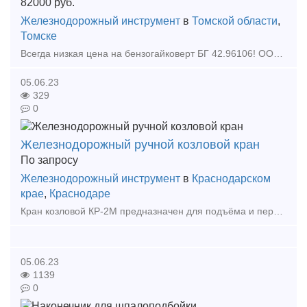
82000
руб.
Железнодорожный инструмент
в
Томской области
,
Томске
Всегда низкая цена на бензогайковерт БГ 42.96106! ООО"Томпромтехника" осуществляет комплексные поставки новой серии инструмента с приводом от двухтактного бензинового двигателя внутр
05.06.23
329
0
Железнодорожный ручной козловой кран
По запросу
Железнодорожный инструмент
в
Краснодарском
крае
,
Краснодаре
Кран козловой КР-2М предназначен для подъёма и перемещения всех типов рельсов по железнодорожной колее шириной 1520 мм при текущем содержании, ремонте пути и замене рельсов. Он предназначе
05.06.23
1139
0