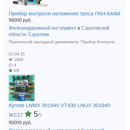
Прибор контроля натяжения троса ПКН-644М
56000
руб.
Железнодорожный инструмент
в
Саратовской
области
,
Саратове
Переносной накладной динамометр "Прибор Контроля Натяжения ПКН-644М" (тестер натяжения) предназначен для оперативного контроля путем измерения и индикации в цифровой форме величины усилия натяжения тр
01.04.25
1845
4
5/5
Куплю LNMX 301940 VT430 LNUX 301940
5
ЖС17
/5
90000
руб.