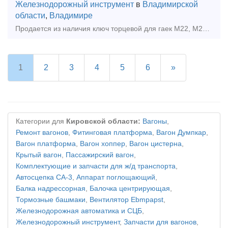
Железнодорожный инструмент
в
Владимирской
области
,
Владимире
Продается из наличия ключ торцевой для гаек М22, М24 на 36 мм Используется при ремонте железнодорожных и подкрановых путей Путевой путейский ручной инструмент Возможна отправка т
1
2
3
4
5
6
»
Категории для
Кировской области:
Вагоны
,
Ремонт вагонов
,
Фитинговая платформа
,
Вагон Думпкар
,
Вагон платформа
,
Вагон хоппер
,
Вагон цистерна
,
Крытый вагон
,
Пассажирский вагон
,
Комплектующие и запчасти для ж/д транспорта
,
Автосцепка СА-3
,
Аппарат поглощающий
,
Балка надрессорная
,
Балочка центрирующая
,
Тормозные башмаки
,
Вентилятор Ebmpapst
,
Железнодорожная автоматика и СЦБ
,
Железнодорожный инструмент
,
Запчасти для вагонов
,