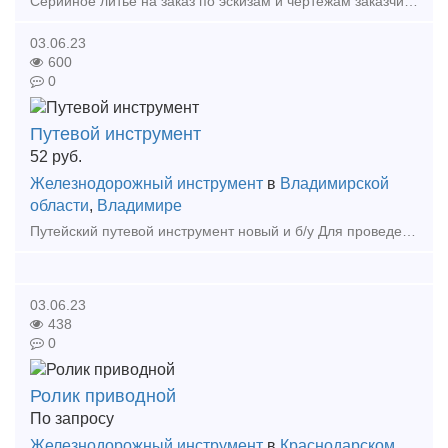
Серийное литье на заказ по эскизам и чертежам заказчиков. Завод АО «Кубаньжелдормаш» осуществляет любое высокоточное литье на заказ: стальное, алюминиевое, чугунное, цветное. Любые размеры и м
03.06.23
600
0
Путевой инструмент
52
руб.
Железнодорожный инструмент
в
Владимирской
области
,
Владимире
Путейский путевой инструмент новый и б/у Для проведения строительных и ремонтных работ на железнодорожных и подкрановых крановых путях молотки путевые ручки кувалды ключи стыков
03.06.23
438
0
Ролик приводной
По запросу
Железнодорожный инструмент
в
Краснодарском