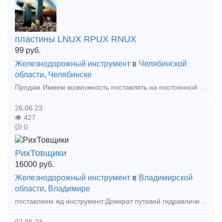
пластины LNUX RPUX RNUX
99
руб.
Железнодорожный инструмент
в
Челябинской
области
,
Челябинске
Продам Имеем возможность поставлять на постоянной основе! Пластины для обработки колесных пар и рельсов, всегда в наличии в больших кол-вах! цена договорная цены по запросу согласно Вашей потребности!
26.06.23
427
0
РихТовщики
16000
руб.
Железнодорожный инструмент
в
Владимирской
области
,
Владимире
поставляем жд инструмент:Домкрат путевой гидравлический ДПГ-18 по 16000, Рельсорез новый по 88000, рихтовщики, Закладной голый новый по 63500, Гайка М22 по 85000 новая, Подкладка КБ65 восстано
07.06.23