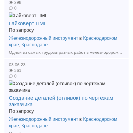
298
0
Гайковерт ПМГ
По запросу
Железнодорожный инструмент
в
Краснодарском
крае
,
Краснодаре
Одной из самых трудозатратных работ в железнодорожном хозяйстве считается процедура укладки и смены пути. При таком виде работ путейцы отвинчивают-завинчивают множество клеммных и закладных бо
03.06.23
361
0
Создание деталей (отливок) по чертежам
заказчика
По запросу
Железнодорожный инструмент
в
Краснодарском
крае
,
Краснодаре