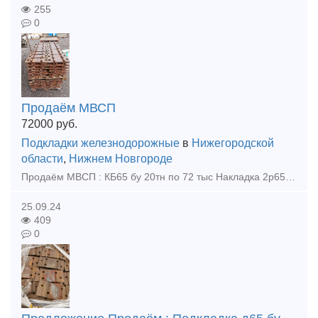
255
0
Продаём МВСП
72000
руб.
Подкладки железнодорожные
в
Нижегородской
области
,
Нижнем Новгороде
Продаём МВСП : КБ65 бу 20тн по 72 тыс Накладка 2р65 бу 12тн по 75 тыс Накладка 1р65 бу 20тн по 68 тыс Накладка 1р50 бу 2тн по 69 тыс Накладка 1р65 фрез-ная новая 1,23 тн по 52000 р тн
25.09.24
409
0