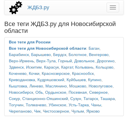
ЖДБЗ.ру
Все теги ЖДБЗ.ру для Новосибирской
области
Все теги для России
Все теги для Новосибирской области
:
Баган
,
Барабинск
,
Барышево
,
Бердск
,
Болотное
,
Венгерово
,
Верх-Ирмень
,
Верх-Тула
,
Горный
,
Довольное
,
Дорогино
,
Здвинск
,
Искитим
,
Карасук
,
Каргат
,
Колывань
,
Кольцово
,
Коченево
,
Кочки
,
Краснозерское
,
Краснообск
,
Криводановка
,
Кудряшовский
,
Куйбышев
,
Купино
,
Кыштовка
,
Линево
,
Маслянино
,
Мошково
,
Новолуговое
,
Новосибирск
,
Обь
,
Ордынское
,
Посевная
,
Северное
,
Сокур
,
Станционно-Ояшинский
,
Сузун
,
Татарск
,
Ташара
,
Тогучин
,
Толмачево
,
Убинское
,
Усть-Тарка
,
Чаны
,
Черепаново
,
Чик
,
Чистоозерное
,
Чулым
,
Ярково