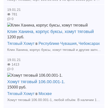
19.01.21
781
0
Клин Ханина, корпус буксы, хомут тяговый
1200
руб.
Тяговый Хомут
в
Республике Чувашия
,
Чебоксарах
Клин Ханина, корпус буксы, хомут тяговый и другие запчасти производства Промлит, Буксовый узел грузового вагона / букса в сборе /корпус буксы-отдельно, все комплектующие отдельно, Клин ф
19.01.21
1413
0
Хомут тяговый 106.00.001-1.
15000
руб.
Тяговый Хомут
в
Москве
Хомут тяговый 106.00.001-1, любой объём. В наличии 190 шт. Цена: 15 000 руб., без НДС. Условиях поставки – FCA- г. Улан-Удэ; Хомут тяговый 106.00.001-1, любой объём.