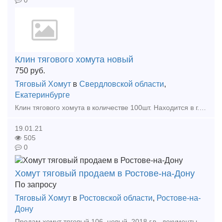
0
Клин тягового хомута новый
750
руб.
Тяговый Хомут
в
Свердловской области
,
Екатеринбурге
Клин тягового хомута в количестве 100шт. Находится в г.Нижний Тагил, Свердловская обл. По вопросам звоните по телефону. Торг уместен Тип предложения: предлагаю продукцию, услугу
19.01.21
505
0
Хомут тяговый продаем в Ростове-на-Дону
По запросу
Тяговый Хомут
в
Ростовской области
,
Ростове-на-
Дону
Продам хомут тяговый 106, новый, 2018 г.в., документы в наличии, цена договорная. Кроме хомута в наличии широкий ассортимент запчастей и комплектующих к железнодорожному подвижному составу: