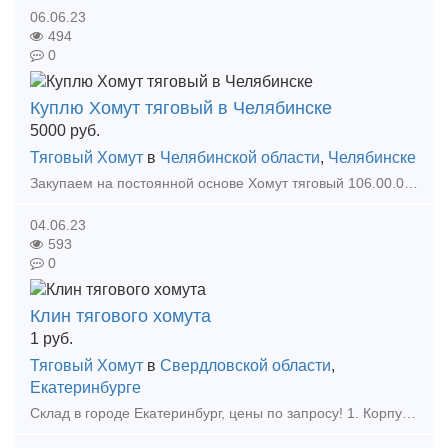
06.06.23
494
0
Куплю Хомут тяговый в Челябинске
5000
руб.
Тяговый Хомут
в
Челябинской области
,
Челябинске
Закупаем на постоянной основе Хомут тяговый 106.00.001-2 по 5000 рублей Аппарат поглощающий Ш2В90 по 10000 рублей Рычаг расцепного привода по 450 Цепь расцепного привода 48.06.18с
04.06.23
593
0
Клин тягового хомута
1
руб.
Тяговый Хомут
в
Свердловской области
,
Екатеринбурге
Склад в городе Екатеринбург, цены по запросу! 1. Корпус Буксы (Восстановленный ) 2. Крышка крепительная 3. Лабиринтное кольцо 4. Штуцер 4370 6. Штуцер 190.02А 7. Ручка ра