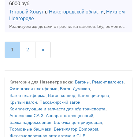
6000
руб.
Тяговый Хомут
в
Нижегородской области
,
Нижнем
Новгороде
Реализуем жд детали от распилки вагонов. Б/у, ремонтопригодные. Есть возможность доставки своим транспортом. Автосцепки - 12 000р, Подшипники буксовые - 4800р, Тяговые хомуты - 6000 р, Пружины
1
2
»
Категории для
Нязепетровска:
Вагоны
,
Ремонт вагонов
,
Фитинговая платформа
,
Вагон Думпкар
,
Вагон платформа
,
Вагон хоппер
,
Вагон цистерна
,
Крытый вагон
,
Пассажирский вагон
,
Комплектующие и запчасти для ж/д транспорта
,
Автосцепка СА-3
,
Аппарат поглощающий
,
Балка надрессорная
,
Балочка центрирующая
,
Тормозные башмаки
,
Вентилятор Ebmpapst
,
Железнодорожная автоматика и СЦБ
,