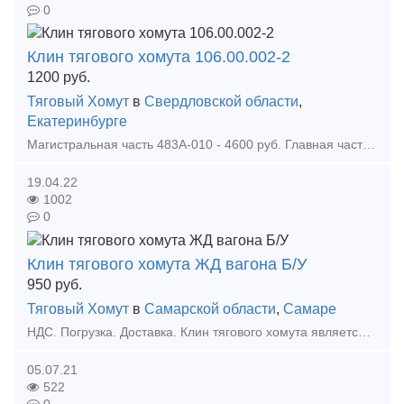
0
Клин тягового хомута 106.00.002-2
1200
руб.
Тяговый Хомут
в
Свердловской области
,
Екатеринбурге
Магистральная часть 483А-010 - 4600 руб. Главная часть 270-023 - 6000 руб Авторежим 265А-4 - 6000 руб Авторегулятор РТРП-675 - 6500 руб Кран 4300В - 1250 руб Кран 4301 - 1450 ру
19.04.22
1002
0
Клин тягового хомута ЖД вагона Б/У
950
руб.
Тяговый Хомут
в
Самарской области
,
Самаре
НДС. Погрузка. Доставка. Клин тягового хомута является комплектующим (связующим) звеном автосцепного устройства железнодорожных вагонов - он соединяет хвостовик автосцепки с тяговым хом
05.07.21
522