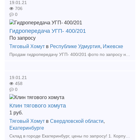
19.01.21
706
0
Гидропередача УГП- 400/201
По запросу
Тяговый Хомут
в
Республике Удмуртия
,
Ижевске
Продам гидропередачу УГП- 400/201 фото по запросу находится в г.Ижевск Продам гидропередачу УГП- 400/201 фото по запросу находится в г.Ижевск Тип предложения: предлагаю
19.01.21
458
0
Клин тягового хомута
1
руб.
Тяговый Хомут
в
Свердловской области
,
Екатеринбурге
Склад в городе Екатеринбург, цены по запросу! 1. Корпус Буксы (Восстановленный ) 2. Крышка крепительная 3. Лабиринтное кольцо 4. Штуцер 4370 6. Штуцер 190.02А 7. Ручка ра