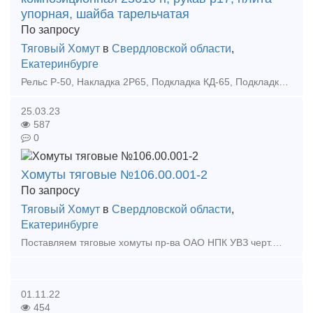
упорная, шайба тарельчатая
По запросу
Тяговый Хомут
в
Свердловской области
,
Екатеринбурге
Рельс Р-50, Накладка 2Р65, Подкладка КД-65, Подкладка СД-65, Подкладка КБ-65, Крышка крепительная, Кран 4314, выкуп и продажа жд запчастей. Куплю железнодорожные запчасти, колодки вагонные
25.03.23
587
0
Хомуты тяговые №106.00.001-2
По запросу
Тяговый Хомут
в
Свердловской области
,
Екатеринбурге
Поставляем тяговые хомуты пр-ва ОАО НПК УВЗ черт.№106.00.001-2 Хомут тяговый - одна из основных деталей автосцепного устройства для вагонов. Тяговый хомут чертежный номер 106.00.001-2
01.11.22
454