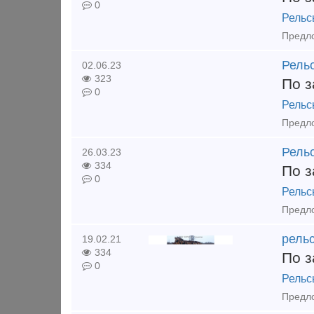
0
Рельс
Предло
Рель
02.06.23
323
По з
0
Рельс
Рель
26.03.23
334
По з
0
Рельс
Предло
рельс
19.02.21
334
По з
0
Рельс
Предло