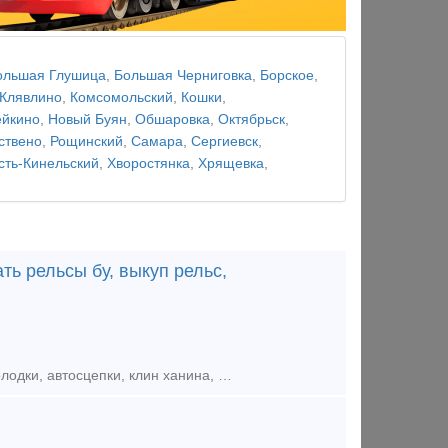
ольшая Глушица
,
Большая Черниговка
,
Борское
,
Клявлино
,
Комсомольский
,
Кошки
,
йкино
,
Новый Буян
,
Обшаровка
,
Октябрьск
,
ствено
,
Рощинский
,
Самара
,
Сергиевск
,
сть-Кинельский
,
Хворостянка
,
Хрящевка
,
ть рельсы бу, выкуп рельс,
Нам на постоянной основе требуются жд запчасти, покупаем Дорого жд колодки, автосцепки, клин ханина, жд подкладки, накладки железнодорожные как новые так и бу. Мы готовы рассмотреть любые ваши предлож