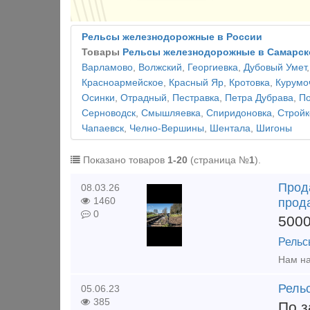
Рельсы железнодорожные в России
Товары
Рельсы железнодорожные в Самарск
Варламово
,
Волжский
,
Георгиевка
,
Дубовый Умет
Красноармейское
,
Красный Яр
,
Кротовка
,
Курумо
Осинки
,
Отрадный
,
Пестравка
,
Петра Дубрава
,
По
Серноводск
,
Смышляевка
,
Спиридоновка
,
Строй
Чапаевск
,
Челно-Вершины
,
Шентала
,
Шигоны
Показано товаров
1-20
(страница №
1
).
Прода
08.03.26
1460
прода
0
500
Рельс
Рель
05.06.23
385
По з