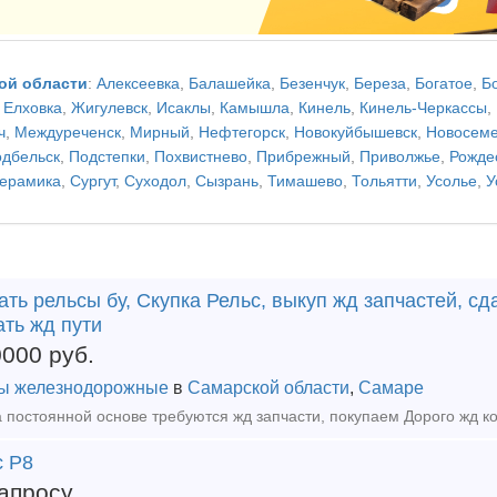
ой области
:
Алексеевка
,
Балашейка
,
Безенчук
,
Береза
,
Богатое
,
Б
,
Елховка
,
Жигулевск
,
Исаклы
,
Камышла
,
Кинель
,
Кинель-Черкассы
,
ч
,
Междуреченск
,
Мирный
,
Нефтегорск
,
Новокуйбышевск
,
Новосеме
дбельск
,
Подстепки
,
Похвистнево
,
Прибрежный
,
Приволжье
,
Рожде
керамика
,
Сургут
,
Суходол
,
Сызрань
,
Тимашево
,
Тольятти
,
Усолье
,
У
ть рельсы бу, Скупка Рельс, выкуп жд запчастей, сда
ть жд пути
0000
руб.
ы железнодорожные
в
Самарской области
,
Самаре
с Р8
апросу