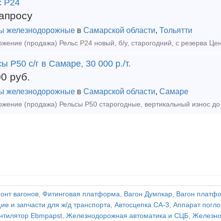
с Р24
апросу
ы железнодорожные
в
Самарской области
,
Тольятти
жение (продажа) Рельс Р24 новый, б/у, старогодний, с резерва Це
ы Р50 с/г в Самаре, 30 000 р./т.
00
руб.
ы железнодорожные
в
Самарской области
,
Самаре
онт вагонов
,
Фитинговая платформа
,
Вагон Думпкар
,
Вагон платф
е и запчасти для ж/д транспорта
,
Автосцепка СА-3
,
Аппарат пог
нтилятор Ebmpapst
,
Железнодорожная автоматика и СЦБ
,
Железно