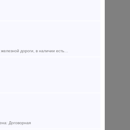
Предложение (продажа) Рельсы Р65 используются в магистральных путях железной дороги, в наличии есть новые, а так жк старогодние рельсы годные к укладке.
ена: Договорная