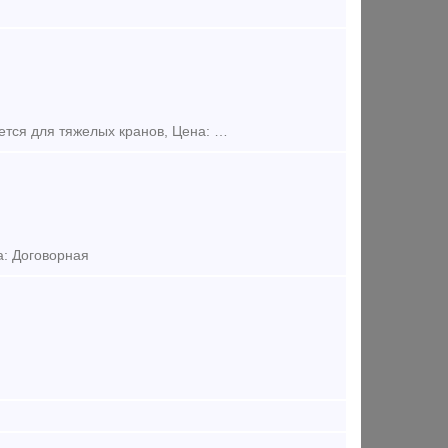
Предложение (продажа) Рельс без износа с хранения, как новый. Использется для тяжелых кранов, Цена: Не указана
а: Договорная