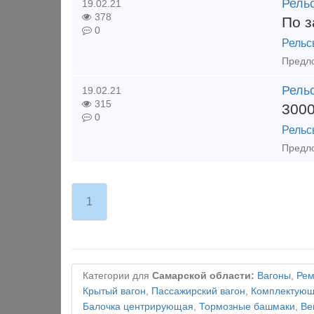
Рель
19.02.21
378
По з
0
Рельс
Предло
Рельс
19.02.21
315
300
0
Рельс
1
Категории для
Самарской области:
Вагоны
,
Рем
Крытый вагон
,
Пассажирский вагон
,
Комплектующи
Балочка центрирующая
,
Тормозные башмаки
,
Ве