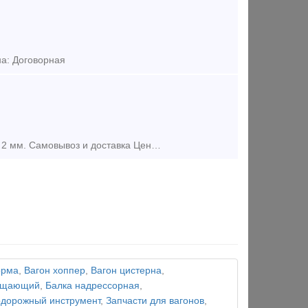
на: Договорная
Предложение (продажа) Рельсы Р50 старогодные, вертикальный износ до 2 мм. Самовывоз и доставка Цена: 30000
орма
,
Вагон хоппер
,
Вагон цистерна
,
лощающий
,
Балка надрессорная
,
дорожный инструмент
,
Запчасти для вагонов
,