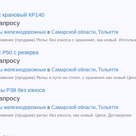
с крановый КР140
апросу
ы железнодорожные
в
Самарской области
,
Тольятти
 Р50 с резерва
апросу
ы железнодорожные
в
Самарской области
,
Тольятти
жение (продажа) Рельс в пути не стоял, с хранения как новый Цен
сы Р38 без износа
апросу
ы железнодорожные
в
Самарской области
,
Тольятти
жение (продажа) рельс без износа, как новый. Цена: Договорная