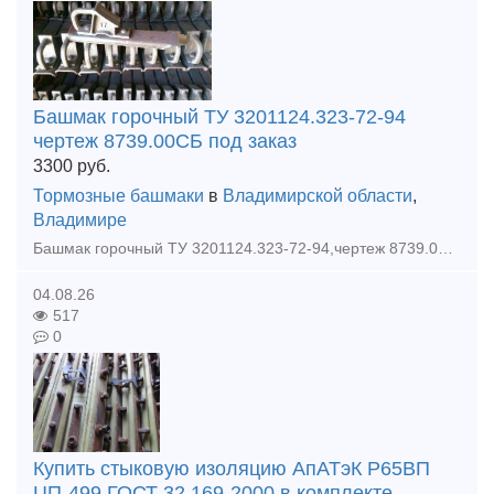
Башмак горочный ТУ 3201124.323-72-94
чертеж 8739.00СБ под заказ
3300
руб.
Тормозные башмаки
в
Владимирской области
,
Владимире
Башмак горочный ТУ 3201124.323-72-94,чертеж 8739.00СБ под заказ. Гарантия качества, быстрая отгрузка. Продукцию отгружаем со всеми документам: ( сертификат, паспорт, договор ) Звоните и размеща
04.08.26
517
0
Купить стыковую изоляцию АпАТэК Р65ВП
ЦП-499 ГОСТ 32.169-2000 в комплекте