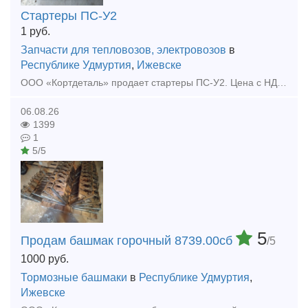
Стартеры ПС-У2
1
руб.
Запчасти для тепловозов, электровозов
в
Республике Удмуртия
,
Ижевске
ООО «Кортдеталь» продает стартеры ПС-У2. Цена с НДС. Организуем доставку из Ижевска.
06.08.26
1399
1
5/5
5
Продам башмак горочный 8739.00сб
/5
1000
руб.
Тормозные башмаки
в
Республике Удмуртия
,
Ижевске