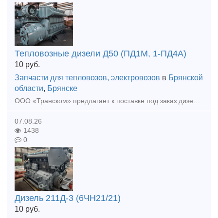
Тепловозные дизели Д50 (ПД1М, 1-ПД4А)
10
руб.
Запчасти для тепловозов, электровозов
в
Брянской
области
,
Брянске
ООО «Транском» предлагает к поставке под заказ дизель Д50 (ПД1М) после КР. Ремонт осуществляется предприятием на собственной базе. Гарантия на выполненные работы, полноценное документальное сопровож
07.08.26
1438
0
Дизель 211Д-3 (6ЧН21/21)
10
руб.