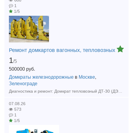
688
1
1/5
Ремонт домкартов вагонных, тепловозных
1
/5
500000
руб.
Домкраты железнодорожные
в
Москве
,
Зеленограде
Диагностика и ремонт: Домкрат тепловозный ДТ-30 (ДЭТ-30 или ТЭД-30).Домкрат тепловозный ДТ-40 (ДЭТ-40 или ТЭД-40).Домкрат вагонный К-12.08. Установки домкратные передвижные УДП-120, УДП-160, УДП-200
07.08.26
573
1
1/5