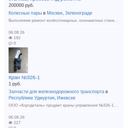
200000
руб.
Колесные пары
в
Москве
,
Зеленограде
Выполняем ремонт колёсотокарных, осенакатных станков, прессовое , гидравлическое оборудование для формирования, распрессовки и запрессовки колесных пар железнодорожного подвижного состава (грузовых и
06.08.26
192
0
Кран №326-1
1
руб.
Запчасти для железнодорожного транспорта
в
Республике Удмуртия
,
Ижевске
ООО «Кортдеталь» продает краны управления №326-1. Цена с НДС. Организуем доставку из Ижевска.
06.08.26
227