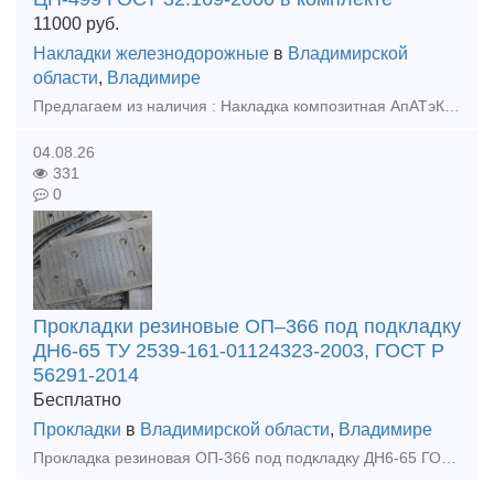
11000
руб.
Накладки железнодорожные
в
Владимирской
области
,
Владимире
Предлагаем из наличия : Накладка композитная АпАТэК Р65ВП ЦП-499-2шт, Прокладка стыковая ПСН-65 ЦП-507-1шт., Прокладка стыковая ПСН-65 ЦП-507-1шт., Планка стопорная СИ-Р65ВП-8-2 ЦП-504-2шт., Планка ст
04.08.26
331
0
Прокладки резиновые ОП–366 под подкладку
ДН6-65 ТУ 2539-161-01124323-2003, ГОСТ Р
56291-2014
Бесплатно
Прокладки
в
Владимирской области
,
Владимире
Прокладка резиновая ОП-366 под подкладку ДН6-65 ГОСТ Р 56291-2014,из наличия. ТУ 2539-161-01124323-2003 Прокладка резиновая ОП-366 под подкладку применяется в качестве амортизатора между шпалой дере