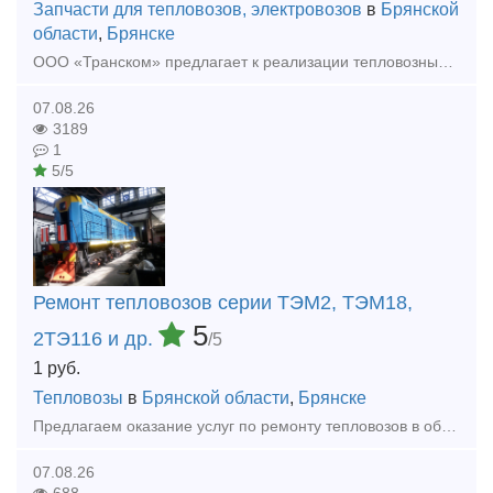
Запчасти для тепловозов, электровозов
в
Брянской
области
,
Брянске
ООО «Транском» предлагает к реализации тепловозный дизель 211Д-3 (6ЧН21/21) для тепловоза ТГМ (после ТР). Дизель укомплектован коленчатым валом после шлифовки (2 град.). Ремонт осуществлялся предприя
07.08.26
3189
1
5/5
Ремонт тепловозов серии ТЭМ2, ТЭМ18,
5
2ТЭ116 и др.
/5
1
руб.
Тепловозы
в
Брянской области
,
Брянске
Предлагаем оказание услуг по ремонту тепловозов в объеме ТР-3, СР и КР (текущий ремонт, средний и капитальный ремонт). Осуществляем ремонт тепловозов серии: - ТЭМ2 (ТЭМ2У, ТЭМ2УМ); - ТЭМ18 (ТЭМ18Д,
07.08.26