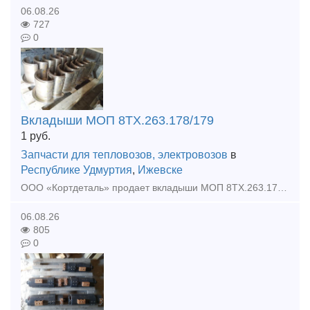
06.08.26
727
0
Вкладыши МОП 8ТХ.263.178/179
1
руб.
Запчасти для тепловозов, электровозов
в
Республике Удмуртия
,
Ижевске
ООО «Кортдеталь» продает вкладыши МОП 8ТХ.263.178/179. Цена с НДС. Организуем доставку из Ижевска.
06.08.26
805
0