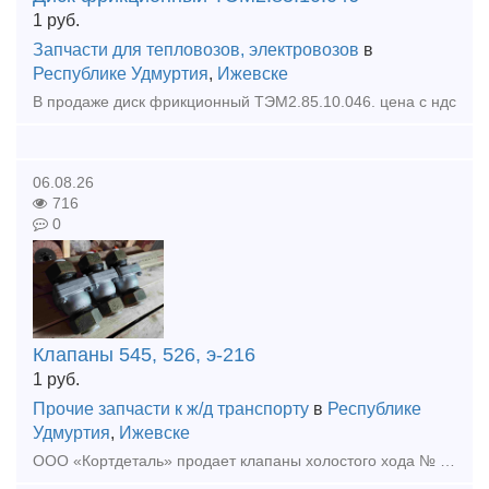
1
руб.
Запчасти для тепловозов, электровозов
в
Республике Удмуртия
,
Ижевске
В продаже диск фрикционный ТЭМ2.85.10.046. цена с ндс
06.08.26
716
0
Клапаны 545, 526, э-216
1
руб.
Прочие запчасти к ж/д транспорту
в
Республике
Удмуртия
,
Ижевске
ООО «Кортдеталь» продает клапаны холостого хода № 545 (545.000), Клапаны предохранительные Э-216 (2-2), клапаны обратные №526. Свежий год выпуска. Цена с НДС. Организуем доставку из Ижевска.