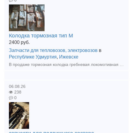
0
Колодка тормозная тип М
2400
руб.
Запчасти для тепловозов, электровозов
в
Республике Удмуртия
,
Ижевске
В продаже тормозная колодка гребневая локомотивная тип М (ТЭМ1.40.60.024, 44-5287-0.00.00-СБ, ГОСТ 30249-97). Цена с НДС. Доставка.
06.08.26
238
0