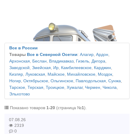
Все в России
Товары
Все в Северной Осетии
:
Алагир
,
Ардон
,
Архонская
,
Беслан
,
Владикавказ
,
Гизель
,
Дигора
,
Заводской
,
Змейская
,
Ир
,
Камбилеевское
,
Карджин
,
Кизляр
,
Луковская
,
Майское
,
Михайловское
,
Моздок
,
Ногир
,
Октябрьское
,
Ольгинское
,
Павлодольская
,
Сунжа
,
Тарское
,
Терская
,
Троицкое
,
Хумалаг
,
Чермен
,
Чикола
,
Эльхотово
Показано товаров
1-20
(страница №
1
).
07.08.26
2319
0