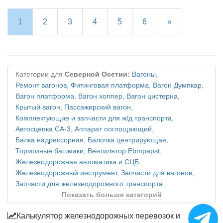
1
2
3
4
5
6
»
Категории для
Северной Осетии:
Вагоны
,
Ремонт вагонов
,
Фитинговая платформа
,
Вагон Думпкар
,
Вагон платформа
,
Вагон хоппер
,
Вагон цистерна
,
Крытый вагон
,
Пассажирский вагон
,
Комплектующие и запчасти для ж/д транспорта
,
Автосцепка СА-3
,
Аппарат поглощающий
,
Балка надрессорная
,
Балочка центрирующая
,
Тормозные башмаки
,
Вентилятор Ebmpapst
,
Железнодорожная автоматика и СЦБ
,
Железнодорожный инструмент
,
Запчасти для вагонов
,
Запчасти для железнодорожного транспорта
Показать больше категорий
Калькулятор железнодорожных перевозок и