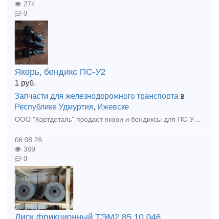
274
0
Якорь, бендикс ПС-У2
1
руб.
Запчасти для железнодорожного транспорта
в
Республике Удмуртия
,
Ижевске
ООО "Кортдеталь" продает якори и бендиксы для ПС-У2. Оперативная отправка из Ижевска.
06.08.26
389
0
Диск фрикционный ТЭМ2.85.10.046