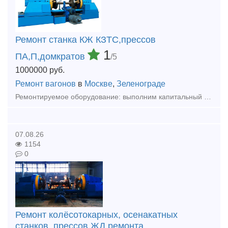
Ремонт станка КЖ КЗТС,прессов
1
ПА,П,домкратов
/5
1000000
руб.
Ремонт вагонов
в
Москве
,
Зеленограде
Ремонтируемое оборудование: выполним капитальный ремонт колёсотокарных (мод. КЖ1842, КЖ1843, UGB-150 ,UBB112ф3, осетокарные 1833, и колёсофрезерных КЖ-20,1836М.10 КЗТС, UBC-150, UBC-130, UBC-125 с Ч
07.08.26
1154
0
Ремонт колёсотокарных, осенакатных
станков, прессов ЖД ремонта