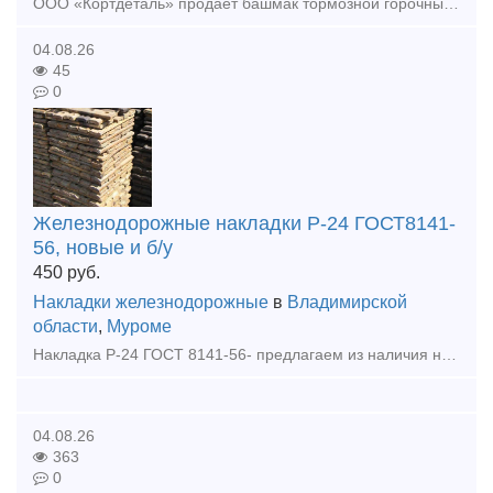
ООО «Кортдеталь» продает башмак тормозной горочный 8739.00сб. Цена с НДС. Организуем доставку из Ижевска.
04.08.26
45
0
Железнодорожные накладки Р-24 ГОСТ8141-
56, новые и б/у
450
руб.
Накладки железнодорожные
в
Владимирской
области
,
Муроме
Накладка Р-24 ГОСТ 8141-56- предлагаем из наличия на нашем складе, новая, бу, гарантия качества, оперативная отгрузка. Оплата: наличными, безналичным расчетом, банковской картой. Скидки от выбора о
04.08.26
363
0