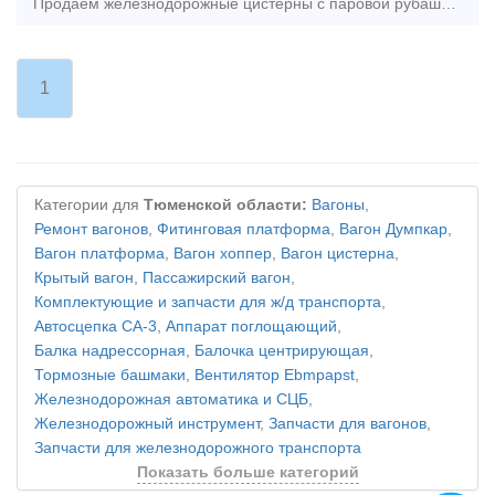
Продаем железнодорожные цистерны с паровой рубашкой, модель 15-156-01. Год выпуска - 2000. Объем котла - 73,5 м3 С универсальным сливным прибором, парообогревательной рубашкой, предо
1
Категории для
Тюменской области:
Вагоны
,
Ремонт вагонов
,
Фитинговая платформа
,
Вагон Думпкар
,
Вагон платформа
,
Вагон хоппер
,
Вагон цистерна
,
Крытый вагон
,
Пассажирский вагон
,
Комплектующие и запчасти для ж/д транспорта
,
Автосцепка СА-3
,
Аппарат поглощающий
,
Балка надрессорная
,
Балочка центрирующая
,
Тормозные башмаки
,
Вентилятор Ebmpapst
,
Железнодорожная автоматика и СЦБ
,
Железнодорожный инструмент
,
Запчасти для вагонов
,
Запчасти для железнодорожного транспорта
Показать больше категорий