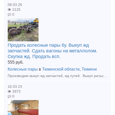
08.03.26
2125
0
Продать колесные пары бу. Выкуп жд
запчастей. Сдать вагоны на металлолом.
Скупка жд. Продать всп.
555
руб.
Колесные пары
в
Тюменской области
,
Тюмени
Производим выкуп жд запчастей, жд путей: Выкуп рельс, Колесные пары бу, Накладки Подкладки под рельс новые и бу. Болты, костыли, шайбы, клемма пк, шурупы. Выкупаем рельсы железнодорожные, трамвайные
16.03.23
3973
0