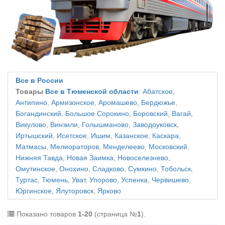
Все в России
Товары
Все в Тюменской области
:
Абатское
,
Антипино
,
Армизонское
,
Аромашево
,
Бердюжье
,
Богандинский
,
Большое Сорокино
,
Боровский
,
Вагай
,
Викулово
,
Винзили
,
Голышманово
,
Заводоуковск
,
Иртышский
,
Исетское
,
Ишим
,
Казанское
,
Каскара
,
Матмасы
,
Мелиораторов
,
Менделеево
,
Московский
,
Нижняя Тавда
,
Новая Заимка
,
Новоселезнево
,
Омутинское
,
Онохино
,
Сладково
,
Сумкино
,
Тобольск
,
Туртас
,
Тюмень
,
Уват
,
Упорово
,
Успенка
,
Червишево
,
Юргинское
,
Ялуторовск
,
Ярково
Показано товаров
1-20
(страница №
1
).