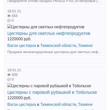
Предприяте готово продать Рельсы Р-65 25-метровые (2012- 2017 г/выпуска Основное требование к покупателю: -заяка на товар в виде письма - справки (сч.51) о наличии средств для по
18.01.21
656
0
Цистерны для светлых нефтепродуктов
1220000
руб.
Вагон цистерна
в
Тюменской области
,
Тюмени
Продаем железнодорожные цистерны для светлых нефтепродуктов, модель 15-150-02. Год выпуска - 2004. Объем котла - 75 м3 С универсальным сливным прибором, усиленной рамой, предохраните
18.01.21
599
0
Цистерны с паровой рубашкой в Тобольске
1220000
руб.
Вагон цистерна
в
Тюменской области
,
Тюмени