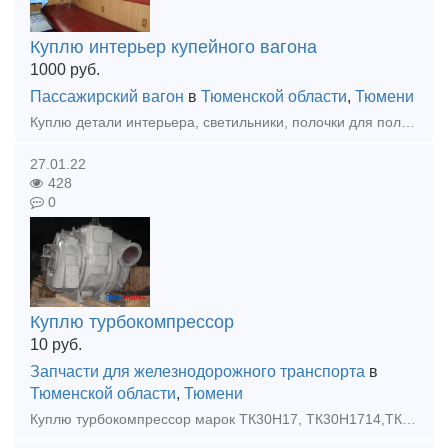
Куплю интерьер купейного вагона
1000
руб.
Пассажирский вагон
в
Тюменской области
,
Тюмени
Куплю детали интерьера, светильники, полочки для полотенец, крючки, ручки.
27.01.22
428
0
Куплю турбокомпрессор
10
руб.
Запчасти для железнодорожного транспорта
в
Тюменской области
,
Тюмени
Куплю турбокомпрессор марок ТК30Н17, ТК30Н1714,ТК30С05,ТК30С05.Любая форма оплаты. Самовывоз. Контактный номер телефона 89148930375(Александр).