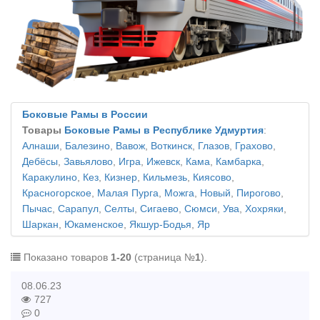
Боковые Рамы в России
Товары
Боковые Рамы в Республике Удмуртия
:
Алнаши
,
Балезино
,
Вавож
,
Воткинск
,
Глазов
,
Грахово
,
Дебёсы
,
Завьялово
,
Игра
,
Ижевск
,
Кама
,
Камбарка
,
Каракулино
,
Кез
,
Кизнер
,
Кильмезь
,
Киясово
,
Красногорское
,
Малая Пурга
,
Можга
,
Новый
,
Пирогово
,
Пычас
,
Сарапул
,
Селты
,
Сигаево
,
Сюмси
,
Ува
,
Хохряки
,
Шаркан
,
Юкаменское
,
Якшур-Бодья
,
Яр
Показано товаров
1-20
(страница №
1
).
08.06.23
727
0