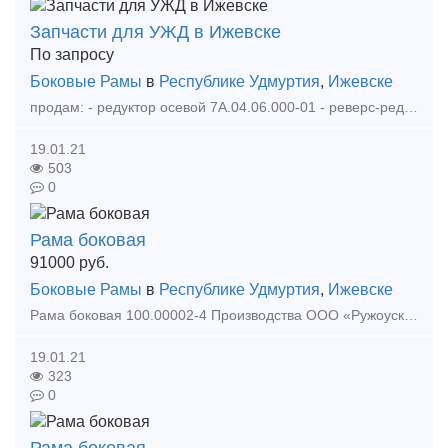
Запчасти для УЖД в Ижевске
По запросу
Боковые Рамы
в
Республике Удмуртия
,
Ижевске
продам: - редуктор осевой 7А.04.06.000-01 - реверс-редуктор ТУ6П.02.04.000 - бандажи ходовой тележки а также другие запчасти для тепловозов УЖД в состоянии как есть и после вос
19.01.21
503
0
Рама боковая
91000
руб.
Боковые Рамы
в
Республике Удмуртия
,
Ижевске
Рама боковая 100.00002-4 Производства ООО «Ружоуская компания Тианруй по производству локомотивов и вагонов», 2013 год, клеймо 6733, сертификат ТР ТС 001/2011, приемка ИЦПВК. Станци
19.01.21
323
0
Рама боковая