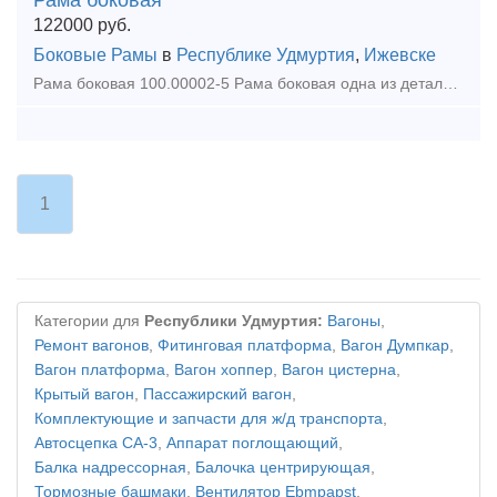
122000
руб.
Боковые Рамы
в
Республике Удмуртия
,
Ижевске
Рама боковая 100.00002-5 Рама боковая одна из деталей конструкции тележки железнодорожного грузового вагона. Данная рама боковая предназначена как для тележки модели 18-100, так и
1
Категории для
Республики Удмуртия:
Вагоны
,
Ремонт вагонов
,
Фитинговая платформа
,
Вагон Думпкар
,
Вагон платформа
,
Вагон хоппер
,
Вагон цистерна
,
Крытый вагон
,
Пассажирский вагон
,
Комплектующие и запчасти для ж/д транспорта
,
Автосцепка СА-3
,
Аппарат поглощающий
,
Балка надрессорная
,
Балочка центрирующая
,
Тормозные башмаки
,
Вентилятор Ebmpapst
,