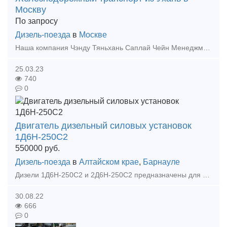
Москву
По запросу
Дизель-поезда
в
Москве
Наша компания Чэнду Тяньхань Саплай Чейн Менеджмент. ЛТД была основана в Чэнду, компания имеет филиалы обслуживания в Иу, Чэнду, Москве и т. д. В планах компании расширить свои возможности и о
25.03.23
740
0
Двигатель дизельный силовых установок
1Д6Н-250С2
550000
руб.
Дизель-поезда
в
Алтайском крае
,
Барнауле
Дизели 1Д6Н-250С2 и 2Д6Н-250С2 предназначены для использования в качестве силовых агрегатов на дорожно-строительных машинах, автомотрисах, железнодорожных дрезинах, промышленных маневровых мот
30.08.22
666
0