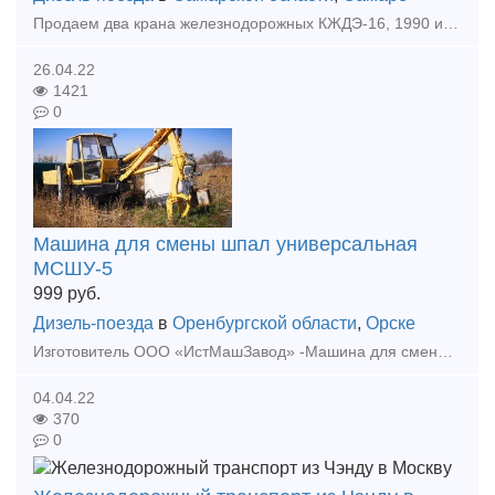
Продаем два крана железнодорожных КЖДЭ-16, 1990 и 1991 годов выпуска. Состояние рабочее. Эксплуатировался мало. Пишите на baza63@bk.ru
26.04.22
1421
0
Машина для смены шпал универсальная
МСШУ-5
999
руб.
Дизель-поезда
в
Оренбургской области
,
Орске
Изготовитель ООО «ИстМашЗавод» -Машина для смены шпал универсальная МСШУ-5 -Модуль подбивочный легкий МПЛ -Ковш -Щетка для очистки поверхности шпал от балласта -Окашиватель растительности -Снего
04.04.22
370
0