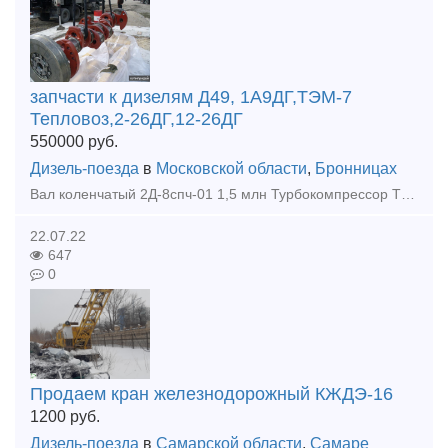
запчасти к дизелям Д49, 1А9ДГ,ТЭМ-7
Тепловоз,2-26ДГ,12-26ДГ
550000
руб.
Дизель-поезда
в
Московской области
,
Бронницах
Вал коленчатый 2Д-8спч-01 1,5 млн Турбокомпрессор ТК30СО2 после капремонта 550 тыс. Турбокомпрессор ТК41В21 после капремонта 550 тыс Блок дизнля 2-26ДГ нс ТЭМ-7 2шт в наличии 1млн за штуку Поддиз
22.07.22
647
0
Продаем кран железнодорожный КЖДЭ-16
1200
руб.
Дизель-поезда
в
Самарской области
,
Самаре