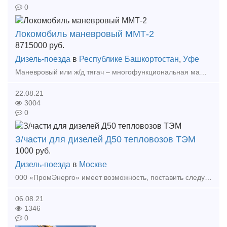
0
Локомобиль маневровый ММТ-2
8715000
руб.
Дизель-поезда
в
Республике Башкортостан
,
Уфе
Маневровый или ж/д тягач – многофункциональная машина, полностью заменяющая маневровые тепловозы и имеющая комбинированный ход, что обуславливает целый ряд её преимуществ. Локомобиль (манев
22.08.21
3004
0
З/части для дизелей Д50 тепловозов ТЭМ
1000
руб.
Дизель-поезда
в
Москве
000 «ПромЭнерго» имеет возможность, поставить следующие запасные части: № п/п Наименование Чертеж Цена без НДС 1 2 Втулка распр.вала (перед.) Д50.01.018А 7 880
06.08.21
1346
0