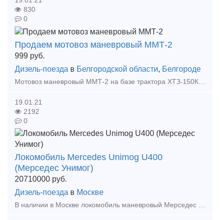
19.01.21
830
0
Продаем мотовоз маневровый ММТ-2
999
руб.
Дизель-поезда
в
Белгородской области
,
Белгороде
Мотовоз маневровый ММТ-2 на базе трактора ХТЗ-150К-09-25-03. Предназначен для эксплуатации на железнодорожных путях с колеей 1520мм. и 1435мм. и на автомобильных дорогах общего назначения. На
19.01.21
2192
0
Локомобиль Mercedes Unimog U400
(Мерседес Унимог)
20710000
руб.
Дизель-поезда
в
Москве
В наличии в Москве локомобиль маневровый Мерседес Унимог. Локомобиль Mercedes Unimog U400, 2015гв. Тормозная система для вагонов 1000т, сцепки СА-3 передняя и задняя. Пробег 220мч. Ж/