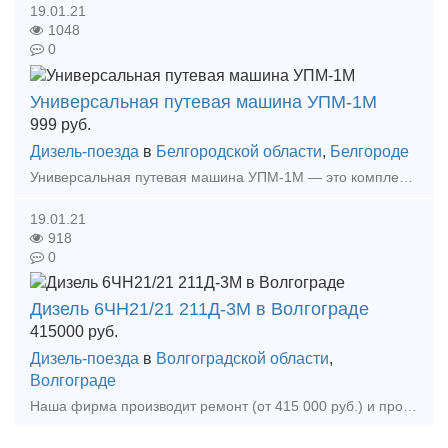
19.01.21
1048
0
Универсальная путевая машина УПМ-1М
999
руб.
Дизель-поезда
в
Белгородской области
,
Белгороде
Универсальная путевая машина УПМ-1М — это комплекс механизмов и устройств на базе колесного трактора с комбинированным пневмо-рельсовым ходом и комплектом навесных блоков для производства разл
19.01.21
918
0
Дизель 6ЧН21/21 211Д-3М в Волгограде
415000
руб.
Дизель-поезда
в
Волгоградской области
,
Волгограде
Наша фирма производит ремонт (от 415 000 руб.) и продаёт дизель (211Д3М). Дизель после капитального ремонта, с гарантийным сроком эксплуатации 6 месяцев. Применяется на тепловозах ТГМ4Б