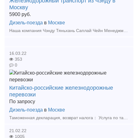
Железнодорожный транспорт из Чэнду в
Москву
5900
руб.
Дизель-поезда
в
Москве
Наша компания Чэнду Тяньхань Саплай Чейн Менеджмент. ЛТД была основана в Чэнду, компания имеет филиалы обслуживания в Иу, Чэнду, Москве и т. д. В планах компании расширить свои возможности и о
16.03.22
353
0
Китайско-российские железнодорожные
перевозки
По запросу
Дизель-поезда
в
Москве
Таможенная декларация, возврат налога： Услуга по таможенной декларации (подготовка и оформление документов на экспорт при отсутствии лицензии) Услуга возмещения налога. Возврат НД
21.02.22
1005