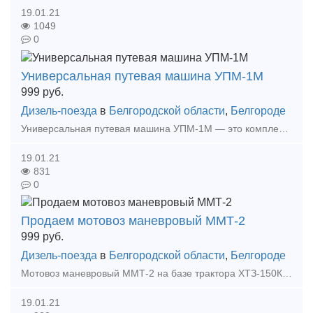
19.01.21
1049
0
Универсальная путевая машина УПМ-1М
999
руб.
Дизель-поезда
в
Белгородской области
,
Белгороде
Универсальная путевая машина УПМ-1М — это комплекс механизмов и устройств на базе колесного трактора с комбинированным пневмо-рельсовым ходом и комплектом навесных блоков для производства разл
19.01.21
831
0
Продаем мотовоз маневровый ММТ-2
999
руб.
Дизель-поезда
в
Белгородской области
,
Белгороде
Мотовоз маневровый ММТ-2 на базе трактора ХТЗ-150К-09-25-03. Предназначен для эксплуатации на железнодорожных путях с колеей 1520мм. и 1435мм. и на автомобильных дорогах общего назначения. На
19.01.21