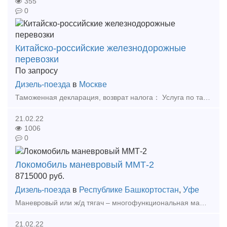
355
0
Китайско-российские железнодорожные
перевозки
По запросу
Дизель-поезда
в
Москве
Таможенная декларация, возврат налога： Услуга по таможенной декларации (подготовка и оформление документов на экспорт при отсутствии лицензии) Услуга возмещения налога. Возврат НД
21.02.22
1006
0
Локомобиль маневровый ММТ-2
8715000
руб.
Дизель-поезда
в
Республике Башкортостан
,
Уфе
Маневровый или ж/д тягач – многофункциональная машина, полностью заменяющая маневровые тепловозы и имеющая комбинированный ход, что обуславливает целый ряд её преимуществ. Локомобиль (манев
21.02.22