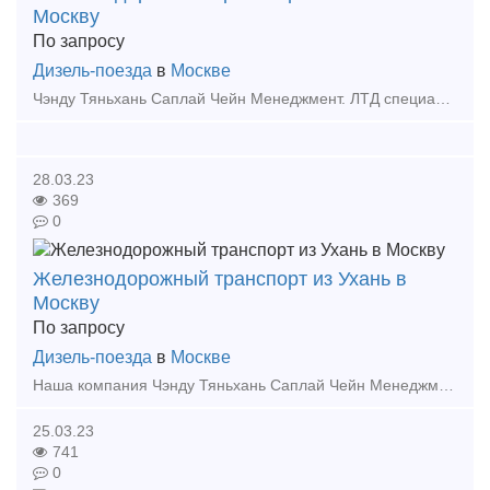
Москву
По запросу
Дизель-поезда
в
Москве
Чэнду Тяньхань Саплай Чейн Менеджмент. ЛТД специализируется на международных мультимодальных перевозках и экспресс-поездах из Китая (включая транзитный и локальный Китай) в Россию, Беларусь, Ц
28.03.23
369
0
Железнодорожный транспорт из Ухань в
Москву
По запросу
Дизель-поезда
в
Москве
Наша компания Чэнду Тяньхань Саплай Чейн Менеджмент. ЛТД была основана в Чэнду, компания имеет филиалы обслуживания в Иу, Чэнду, Москве и т. д. В планах компании расширить свои возможности и о
25.03.23
741
0