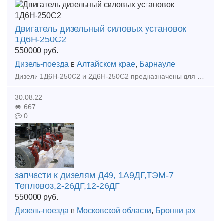
Двигатель дизельный силовых установок
1Д6Н-250С2
550000
руб.
Дизель-поезда
в
Алтайском крае
,
Барнауле
Дизели 1Д6Н-250С2 и 2Д6Н-250С2 предназначены для использования в качестве силовых агрегатов на дорожно-строительных машинах, автомотрисах, железнодорожных дрезинах, промышленных маневровых мот
30.08.22
667
0
запчасти к дизелям Д49, 1А9ДГ,ТЭМ-7
Тепловоз,2-26ДГ,12-26ДГ
550000
руб.
Дизель-поезда
в
Московской области
,
Бронницах