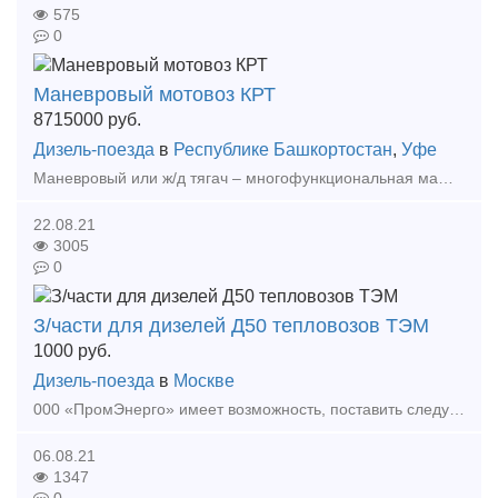
575
0
Маневровый мотовоз КРТ
8715000
руб.
Дизель-поезда
в
Республике Башкортостан
,
Уфе
Маневровый или ж/д тягач – многофункциональная машина, полностью заменяющая маневровые тепловозы и имеющая комбинированный ход, что обуславливает целый ряд её преимуществ. Локомобиль (манев
22.08.21
3005
0
З/части для дизелей Д50 тепловозов ТЭМ
1000
руб.
Дизель-поезда
в
Москве
000 «ПромЭнерго» имеет возможность, поставить следующие запасные части: № п/п Наименование Чертеж Цена без НДС 1 2 Втулка распр.вала (перед.) Д50.01.018А 7 880
06.08.21
1347