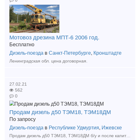
0
Мотовоз дрезина МПТ-6 2006 год.
Бесплатно
Дизель-поезда
в
Санкт-Петербурге
,
Кронштадте
Ленинградская обл. цена договорная.
27.02.21
562
0
Продам дизель д50 ТЭМ18, ТЭМ18ДМ
По запросу
Дизель-поезда
в
Республике Удмуртия
,
Ижевске
Продам дизель д50 ТЭМ18, ТЭМ18ДМ б/у и после капитального ремонта Также можем отремонтировать дизели под Ваши цели и задачи Андрей Тел: +7 (922) 691-53-03 E-mail: dir pk