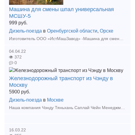
Машина для смены шпал универсальная
МСШУ-5
999
руб.
Дизель-поезда
в
Оренбургской области
,
Орске
Изготовитель ООО «ИстМашЗавод» -Машина для смены шпал универсальная МСШУ-5 -Модуль подбивочный легкий МПЛ -Ковш -Щетка для очистки поверхности шпал от балласта -Окашиватель растительности -Снего
04.04.22
372
0
Железнодорожный транспорт из Чэнду в
Москву
5900
руб.
Дизель-поезда
в
Москве
Наша компания Чэнду Тяньхань Саплай Чейн Менеджмент. ЛТД была основана в Чэнду, компания имеет филиалы обслуживания в Иу, Чэнду, Москве и т. д. В планах компании расширить свои возможности и о
16.03.22