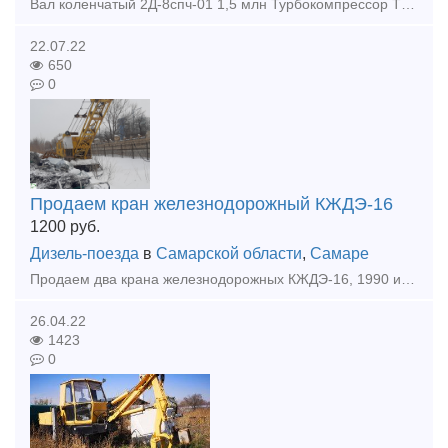
Вал коленчатый 2Д-8спч-01 1,5 млн Турбокомпрессор ТК30СО2 после капремонта 550 тыс. Турбокомпрессор ТК41В21 после капремонта 550 тыс Блок дизнля 2-26ДГ нс ТЭМ-7 2шт в наличии 1млн за штуку Поддиз
22.07.22
650
0
Продаем кран железнодорожный КЖДЭ-16
1200
руб.
Дизель-поезда
в
Самарской области
,
Самаре
Продаем два крана железнодорожных КЖДЭ-16, 1990 и 1991 годов выпуска. Состояние рабочее. Эксплуатировался мало. Пишите на baza63@bk.ru
26.04.22
1423
0