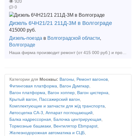
920
0
Дизель 6ЧН21/21 211Д-3М в Волгограде
415000
руб.
Дизель-поезда
в
Волгоградской области
,
Волгограде
Наша фирма производит ремонт (от 415 000 руб.) и продаёт дизель (211Д3М). Дизель после капитального ремонта, с гарантийным сроком эксплуатации 6 месяцев. Применяется на тепловозах ТГМ4Б
Категории для
Москвы:
Вагоны
,
Ремонт вагонов
,
Фитинговая платформа
,
Вагон Думпкар
,
Вагон платформа
,
Вагон хоппер
,
Вагон цистерна
,
Крытый вагон
,
Пассажирский вагон
,
Комплектующие и запчасти для ж/д транспорта
,
Автосцепка СА-3
,
Аппарат поглощающий
,
Балка надрессорная
,
Балочка центрирующая
,
Тормозные башмаки
,
Вентилятор Ebmpapst
,
Железнодорожная автоматика и СЦБ
,