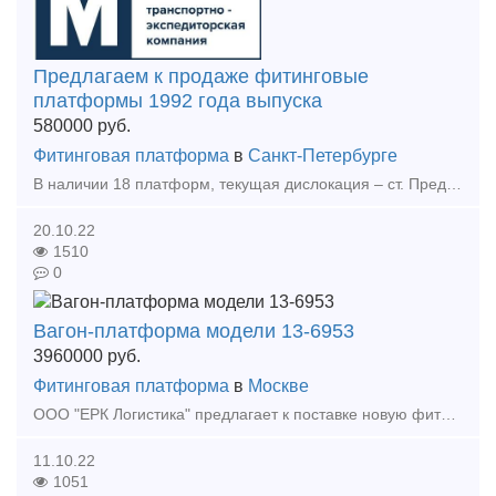
Предлагаем к продаже фитинговые
платформы 1992 года выпуска
580000
руб.
Фитинговая платформа
в
Санкт-Петербурге
В наличии 18 платформ, текущая дислокация – ст. Предпортовая Октябрьской жд. Платформы требуют планового ремонта. Из базы АБД ПВ не исключены, могут следовать по путям ОАО «РЖД» к месту ремонт
20.10.22
1510
0
Вагон-платформа модели 13-6953
3960000
руб.
Фитинговая платформа
в
Москве
ООО "ЕРК Логистика" предлагает к поставке новую фитинговую 40-футовую платформу, 4-осная, для перевозки крупнотоннажных контейнеров и контейнеров-цистерн массой брутто до 36 тонн.
11.10.22
1051