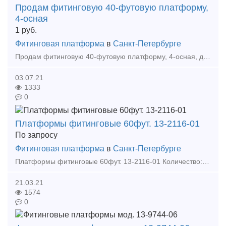
Продам фитинговую 40-футовую платформу,
4-осная
1
руб.
Фитинговая платформа
в
Санкт-Петербурге
Продам фитинговую 40-футовую платформу, 4-осная, для перевозки крупнотоннажных контейнеров. Модель: 13-9744-01 Грузоподъемность -72 т Масса тары вагона-22т Длина: по осям сцепле
03.07.21
1333
0
Платформы фитинговые 60фут. 13-2116-01
По запросу
Фитинговая платформа
в
Санкт-Петербурге
Платформы фитинговые 60фут. 13-2116-01 Количество: 4 единицы Год выпуска: 2007 Пишите: 13snab transenergytrade ru Звоните: 8 999-527-09-69 Радмир Сергеевич Пак Об
21.03.21
1574
0