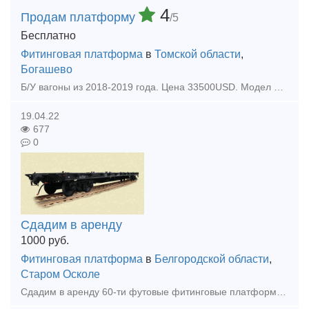
4
Продам платформу
/5
Бесплатно
Фитинговая платформа
в
Томской области
,
Богашево
Б/У вагоны из 2018-2019 года. Цена 33500USD. Модел 15-6851-01 13-9744-01. Цена с НДС. Доставка до станции будет рассмотрены в договоре. Ремонт в 2023-2025 году по пробегу. Вопросы пишите на почту пожа
19.04.22
677
0
Сдадим в аренду
1000
руб.
Фитинговая платформа
в
Белгородской области
,
Старом Осколе
Сдадим в аренду 60-ти футовые фитинговые платформы, 7 единиц, моделей 13-470, 13-935А. Ставка 1000 рублей без НДС.