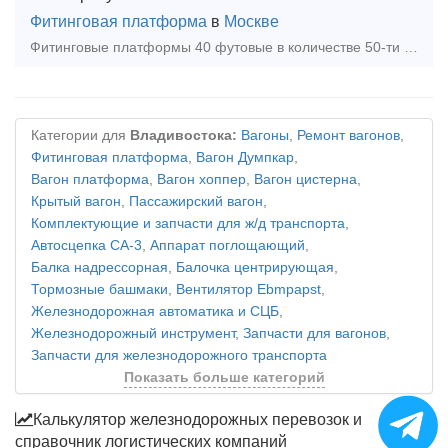
Фитинговая платформа
в
Москве
Фитинговые платформы 40 футовые в количестве 50-ти штук Тип предложения: требуется продукция
Категории для
Владивостока:
Вагоны
,
Ремонт вагонов
,
Фитинговая платформа
,
Вагон Думпкар
,
Вагон платформа
,
Вагон хоппер
,
Вагон цистерна
,
Крытый вагон
,
Пассажирский вагон
,
Комплектующие и запчасти для ж/д транспорта
,
Автосцепка СА-3
,
Аппарат поглощающий
,
Балка надрессорная
,
Балочка центрирующая
,
Тормозные башмаки
,
Вентилятор Ebmpapst
,
Железнодорожная автоматика и СЦБ
,
Железнодорожный инструмент
,
Запчасти для вагонов
,
Запчасти для железнодорожного транспорта
Показать больше категорий
Калькулятор железнодорожных перевозок и
справочник логистических компаний