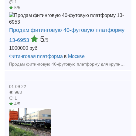
1
5/5
Продам фитинговую 40-футовую платформу
5
13-6953
/5
1000000
руб.
Фитинговая платформа
в
Москве
Продам фитинговую 40-футовую платформу для крупнотоннажных контейнеров. Модель: 13-6953 Грузоподъемность -72 т Масса тары вагона-22т Длина: по осям сцепления автосцепок-14620 мм
01.09.22
963
1
4/5