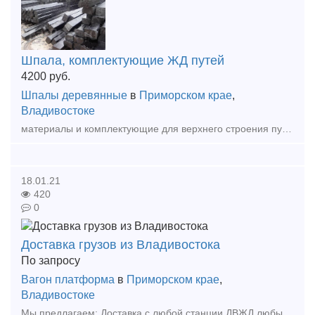
Шпала, комплектующие ЖД путей
4200
руб.
Шпалы деревянные
в
Приморском крае
,
Владивостоке
материалы и комплектующие для верхнего строения путей (ВСП) -шпала пропитанная деревянная новая, 1, 2 тип, хвойных пород; · -пропитанный переводной брус А-3, А-4; · Обращайтесь и мы ответим на все ва
18.01.21
420
0
Доставка грузов из Владивостока
По запросу
Вагон платформа
в
Приморском крае
,
Владивостоке
Мы предлагаем: Доставка с любой станции ДВЖД любых грузовиков, экскаваторов, яхт и катеров, погрузчиков, бульдозеров, а так же тяжелой и негабаритной техники жд вагонами; Отправка экскав