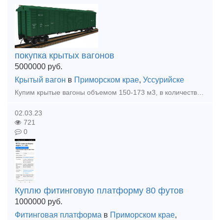
покупка крытых вагонов
5000000
руб.
Крытый вагон
в
Приморском крае
,
Уссурийске
Купим крытые вагоны объемом 150-173 м3, в количестве 20 штук, рассмотрим любые варианты, пишите на ватсап +79243203065 или на почту ratnova.ira@bk.ru
02.03.23
721
0
Куплю фитинговую платформу 80 футов
1000000
руб.
Фитинговая платформа
в
Приморском крае
,