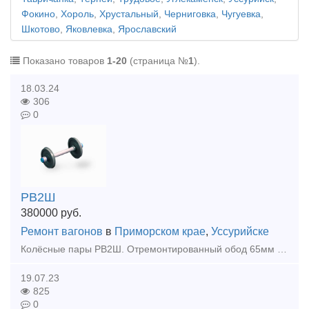
Фокино
,
Хороль
,
Хрустальный
,
Черниговка
,
Чугуевка
,
Шкотово
,
Яковлевка
,
Ярославский
Показано товаров
1-20
(страница №
1
).
18.03.24
306
0
РВ2Ш
380000
руб.
Ремонт вагонов
в
Приморском крае
,
Уссурийске
Колёсные пары РВ2Ш. Отремонтированный обод 65мм и более
19.07.23
825
0