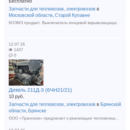
Бесплатно
Запчасти для тепловозов, электровозов
в
Московской области
,
Старой Купавне
КОЭМЗ продает: Выключатель концевой взрывозащищенный ВКМ-ВЗТ4-В. Выключатель ВКМ-ВЗТ4-В предназначен для коммутации электрических цепей управления переменного напряжения до 380В, частоты 50 и 60Гц.,
12.07.26
1437
0
Дизель 211Д-3 (6ЧН21/21)
10
руб.
Запчасти для тепловозов, электровозов
в
Брянской
области
,
Брянске
ООО «Транском» предлагает к реализации тепловозный дизель 211Д-3 (6ЧН21/21) для тепловоза ТГМ (после ТР). Дизель укомплектован коленчатым валом после шлифовки (2 град.). Ремонт осуществлялся предприя