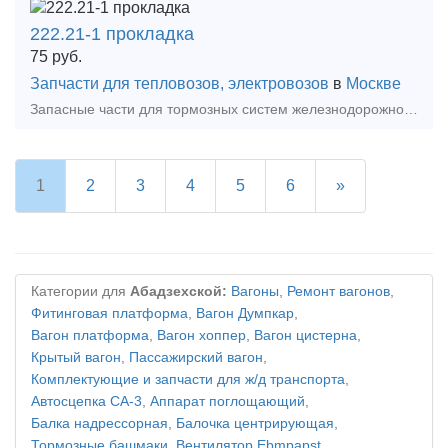
222.21-1 прокладка
75
руб.
Запчасти для тепловозов, электровозов
в
Москве
Запасные части для тормозных систем железнодорожного транспорта: 222.21-1 прокладка. Цена продукции указана без НДС 20%!Манжета 222.21-1Чертежный номер: 222.21-1Место установки: Кран
1
2
3
4
5
6
»
Категории для
Абадзехской:
Вагоны
,
Ремонт вагонов
,
Фитинговая платформа
,
Вагон Думпкар
,
Вагон платформа
,
Вагон хоппер
,
Вагон цистерна
,
Крытый вагон
,
Пассажирский вагон
,
Комплектующие и запчасти для ж/д транспорта
,
Автосцепка СА-3
,
Аппарат поглощающий
,
Балка надрессорная
,
Балочка центрирующая
,
Тормозные башмаки
,
Вентилятор Ebmpapst
,