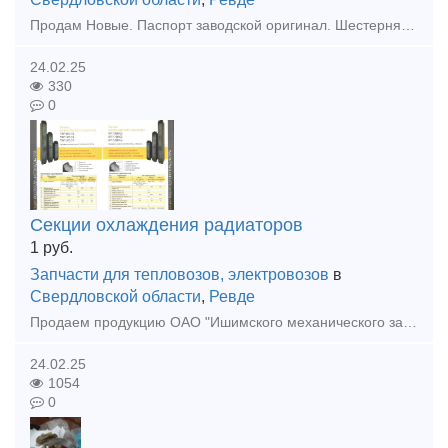
Продам Новые. Паспорт заводской оригинал. Шестерня 2ТЭ10Л. 30.58.123-01 - 29шт. Шестерня 2ТЭ10Л. 30.58.123-02 - 39шт. Шестерни 9Д100.70.028/029 37,000 Шестерня 10Д100.37.182 22,000 Шестерня 2Д100
24.02.25
330
0
Секции охлаждения радиаторов
1
руб.
Запчасти для тепловозов, электровозов
в
Свердловской области
,
Ревде
Продаем продукцию ОАО "Ишимского механического завода". унифицированные, масленые, биметаллические секции, калориферы, шестерни. 🌷У нас действует система скидок "весна на пороге"!🌷 Актуальные цены ₽
24.02.25
1054
0