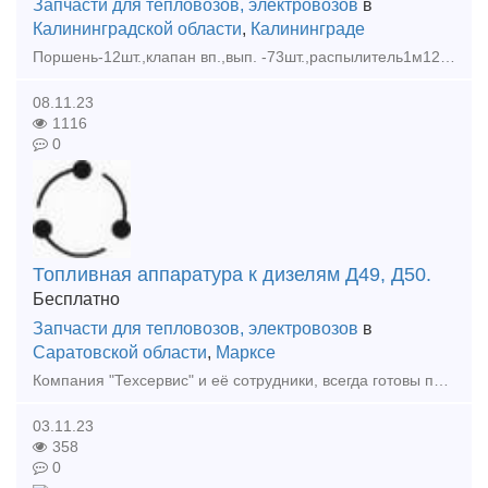
Запчасти для тепловозов, электровозов
в
Калининградской области
,
Калининграде
Поршень-12шт.,клапан вп.,вып. -73шт.,распылитель1м12.14сп -24шт.,п.п.1м12 -4шт. РВКУ-3,3А01 -4шт. Цена всего 30% от стоимости.
08.11.23
1116
0
Топливная аппаратура к дизелям Д49, Д50.
Бесплатно
Запчасти для тепловозов, электровозов
в
Саратовской области
,
Марксе
Компания "Техсервис" и её сотрудники, всегда готовы помочь в сложной ситуации связанной с поиском, и выбором комплектующих, запасных частей, узлов и агрегатов для тягового и подвижного состава (ТПС).
03.11.23
358
0