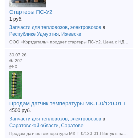
Стартеры ПС-У2
1
руб.
Запчасти для тепловозов, электровозов
в
Республике Удмуртия
,
Ижевске
ООО «Кортдеталь» продает стартеры ПС-У2. Цена с НДС. Организуем доставку из Ижевска.
30.07.26
207
0
Продам датчик температуры МК-Т-0/120-01.I
4500
руб.
Запчасти для тепловозов, электровозов
в
Саратовской области
,
Саратове
Продам датчик температуры МК-Т-0/120-01.I 8штук в наличии 4500р.штука Оплата наличные или на ИП+7% Продам, Датчик температуры МК-Т-м60/60-01.I в наличии 10штук