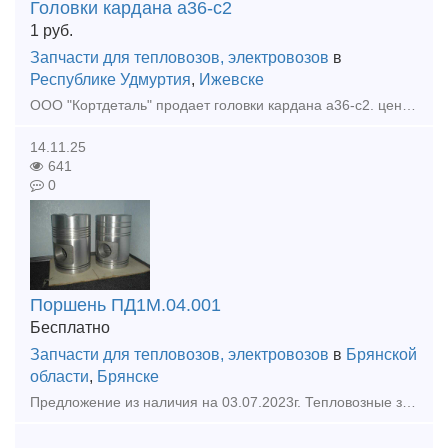
Головки кардана а36-с2
1
руб.
Запчасти для тепловозов, электровозов
в
Республике Удмуртия
,
Ижевске
ООО "Кортдеталь" продает головки кардана а36-с2. цена с ндс. Оперативная отправка из Ижевска.
14.11.25
641
0
Поршень ПД1М.04.001
Бесплатно
Запчасти для тепловозов, электровозов
в
Брянской
области
,
Брянске
Предложение из наличия на 03.07.2023г. Тепловозные запчасти в ассортиментe из наличия Д50,Д49, 6ЧН 21\21,Д67 продукция на тепловозы ТЭМ2 ; ТГМ4; ТГМ 6 ; 2 ТЭ116 и др. № п\п Наименование продукц