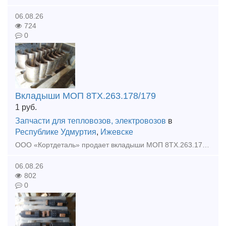
06.08.26
724
0
Вкладыши МОП 8ТХ.263.178/179
1
руб.
Запчасти для тепловозов, электровозов
в
Республике Удмуртия
,
Ижевске
ООО «Кортдеталь» продает вкладыши МОП 8ТХ.263.178/179. Цена с НДС. Организуем доставку из Ижевска.
06.08.26
802
0