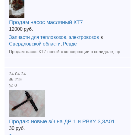
Продам насос масляный КТ7
12000
руб.
Запчасти для тепловозов, электровозов
в
Свердловской области
,
Ревде
Продам насос КТ7 новый с консервации в солидоле, производства АО "Ишимский механический завод" 56шт. по 4 в коробке. Все вопросы по телефону +7 950 55 120 44
24.04.24
219
0
Продаю новые з/ч на ДР-1 и РВКУ-3,3А01
30
руб.