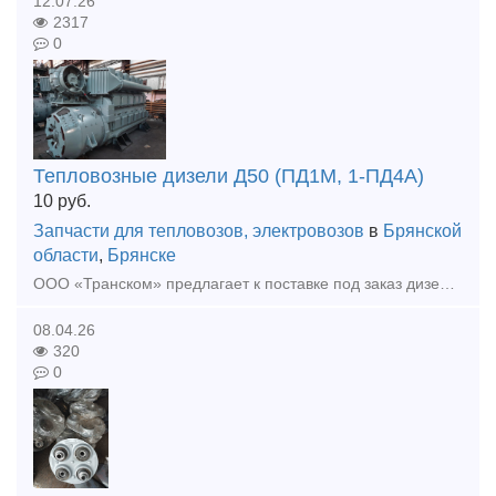
12.07.26
2317
0
Тепловозные дизели Д50 (ПД1М, 1-ПД4А)
10
руб.
Запчасти для тепловозов, электровозов
в
Брянской
области
,
Брянске
ООО «Транском» предлагает к поставке под заказ дизель Д50 (ПД1М) после КР. Ремонт осуществляется предприятием на собственной базе. Гарантия на выполненные работы, полноценное документальное сопровож
08.04.26
320
0