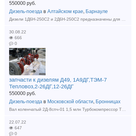
550000
руб.
Дизель-поезда
в
Алтайском крае
,
Барнауле
Дизели 1Д6Н-250С2 и 2Д6Н-250С2 предназначены для использования в качестве силовых агрегатов на дорожно-строительных машинах, автомотрисах, железнодорожных дрезинах, промышленных маневровых мот
30.08.22
666
0
запчасти к дизелям Д49, 1А9ДГ,ТЭМ-7
Тепловоз,2-26ДГ,12-26ДГ
550000
руб.
Дизель-поезда
в
Московской области
,
Бронницах
Вал коленчатый 2Д-8спч-01 1,5 млн Турбокомпрессор ТК30СО2 после капремонта 550 тыс. Турбокомпрессор ТК41В21 после капремонта 550 тыс Блок дизнля 2-26ДГ нс ТЭМ-7 2шт в наличии 1млн за штуку Поддиз
22.07.22
647
0