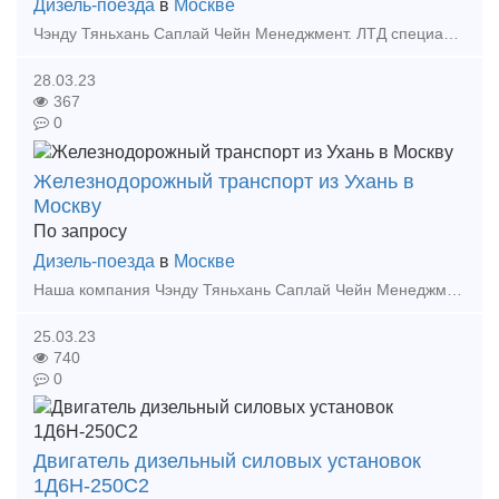
Дизель-поезда
в
Москве
Чэнду Тяньхань Саплай Чейн Менеджмент. ЛТД специализируется на международных мультимодальных перевозках и экспресс-поездах из Китая (включая транзитный и локальный Китай) в Россию, Беларусь, Ц
28.03.23
367
0
Железнодорожный транспорт из Ухань в
Москву
По запросу
Дизель-поезда
в
Москве
Наша компания Чэнду Тяньхань Саплай Чейн Менеджмент. ЛТД была основана в Чэнду, компания имеет филиалы обслуживания в Иу, Чэнду, Москве и т. д. В планах компании расширить свои возможности и о
25.03.23
740
0
Двигатель дизельный силовых установок
1Д6Н-250С2