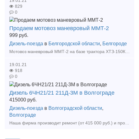
19.01.21
829
0
Продаем мотовоз маневровый ММТ-2
999
руб.
Дизель-поезда
в
Белгородской области
,
Белгороде
Мотовоз маневровый ММТ-2 на базе трактора ХТЗ-150К-09-25-03. Предназначен для эксплуатации на железнодорожных путях с колеей 1520мм. и 1435мм. и на автомобильных дорогах общего назначения. На
19.01.21
918
0
Дизель 6ЧН21/21 211Д-3М в Волгограде
415000
руб.
Дизель-поезда
в
Волгоградской области
,
Волгограде
Наша фирма производит ремонт (от 415 000 руб.) и продаёт дизель (211Д3М). Дизель после капитального ремонта, с гарантийным сроком эксплуатации 6 месяцев. Применяется на тепловозах ТГМ4Б