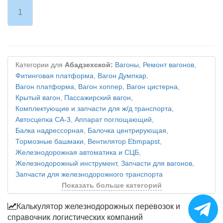
1
Категории для
Абадзехской:
Вагоны
,
Ремонт вагонов
,
Фитинговая платформа
,
Вагон Думпкар
,
Вагон платформа
,
Вагон хоппер
,
Вагон цистерна
,
Крытый вагон
,
Пассажирский вагон
,
Комплектующие и запчасти для ж/д транспорта
,
Автосцепка СА-3
,
Аппарат поглощающий
,
Балка надрессорная
,
Балочка центрирующая
,
Тормозные башмаки
,
Вентилятор Ebmpapst
,
Железнодорожная автоматика и СЦБ
,
Железнодорожный инструмент
,
Запчасти для вагонов
,
Запчасти для железнодорожного транспорта
Показать больше категорий
Калькулятор железнодорожных перевозок и
справочник логистических компаний