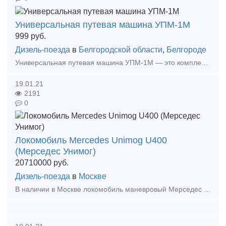
Универсальная путевая машина УПМ-1М
999
руб.
Дизель-поезда
в
Белгородской области
,
Белгороде
Универсальная путевая машина УПМ-1М — это комплекс механизмов и устройств на базе колесного трактора с комбинированным пневмо-рельсовым ходом и комплектом навесных блоков для производства разл
19.01.21
2191
0
Локомобиль Mercedes Unimog U400
(Мерседес Унимог)
20710000
руб.
Дизель-поезда
в
Москве
В наличии в Москве локомобиль маневровый Мерседес Унимог. Локомобиль Mercedes Unimog U400, 2015гв. Тормозная система для вагонов 1000т, сцепки СА-3 передняя и задняя. Пробег 220мч. Ж/