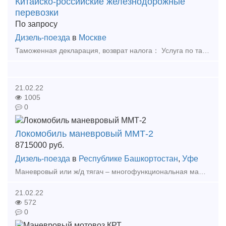
Китайско-российские железнодорожные
перевозки
По запросу
Дизель-поезда
в
Москве
Таможенная декларация, возврат налога： Услуга по таможенной декларации (подготовка и оформление документов на экспорт при отсутствии лицензии) Услуга возмещения налога. Возврат НД
21.02.22
1005
0
Локомобиль маневровый ММТ-2
8715000
руб.
Дизель-поезда
в
Республике Башкортостан
,
Уфе
Маневровый или ж/д тягач – многофункциональная машина, полностью заменяющая маневровые тепловозы и имеющая комбинированный ход, что обуславливает целый ряд её преимуществ. Локомобиль (манев
21.02.22
572
0