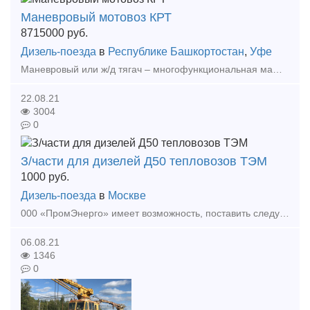
Маневровый мотовоз КРТ
8715000
руб.
Дизель-поезда
в
Республике Башкортостан
,
Уфе
Маневровый или ж/д тягач – многофункциональная машина, полностью заменяющая маневровые тепловозы и имеющая комбинированный ход, что обуславливает целый ряд её преимуществ. Локомобиль (манев
22.08.21
3004
0
З/части для дизелей Д50 тепловозов ТЭМ
1000
руб.
Дизель-поезда
в
Москве
000 «ПромЭнерго» имеет возможность, поставить следующие запасные части: № п/п Наименование Чертеж Цена без НДС 1 2 Втулка распр.вала (перед.) Д50.01.018А 7 880
06.08.21
1346
0