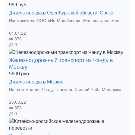
999
руб.
Дизель-поезда
в
Оренбургской области
,
Орске
Изготовитель ООО «ИстМашЗавод» -Машина для смены шпал универсальная МСШУ-5 -Модуль подбивочный легкий МПЛ -Ковш -Щетка для очистки поверхности шпал от балласта -Окашиватель растительности -Снего
04.04.22
370
0
Железнодорожный транспорт из Чэнду в
Москву
5900
руб.
Дизель-поезда
в
Москве
Наша компания Чэнду Тяньхань Саплай Чейн Менеджмент. ЛТД была основана в Чэнду, компания имеет филиалы обслуживания в Иу, Чэнду, Москве и т. д. В планах компании расширить свои возможности и о
16.03.22
353
0