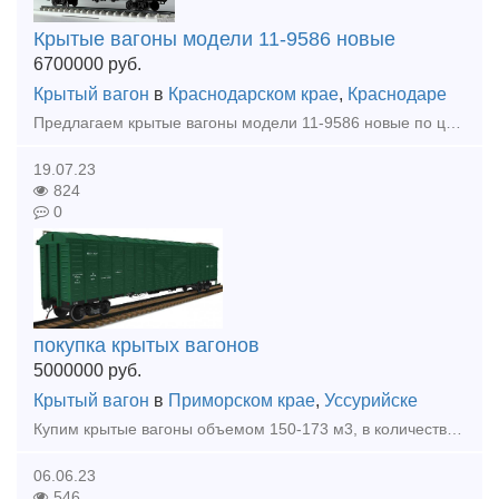
Крытые вагоны модели 11-9586 новые
6700000
руб.
Крытый вагон
в
Краснодарском крае
,
Краснодаре
Предлагаем крытые вагоны модели 11-9586 новые по цене 6 700 000 без НДС. Оплата аванса 60% поставка 50 ед в декабре 2023 года. Для заключения договора направляйте документы для подписания договора.
19.07.23
824
0
покупка крытых вагонов
5000000
руб.
Крытый вагон
в
Приморском крае
,
Уссурийске
Купим крытые вагоны объемом 150-173 м3, в количестве 20 штук, рассмотрим любые варианты, пишите на ватсап +79243203065 или на почту ratnova.ira@bk.ru
06.06.23
546