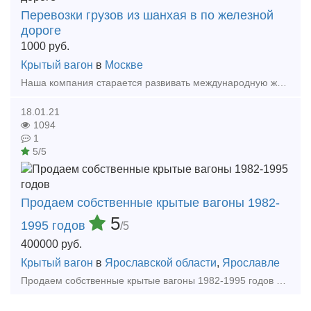
Перевозки грузов из шанхая в по железной
дороге
1000
руб.
Крытый вагон
в
Москве
Наша компания старается развивать международную железнодорожную перевозку,предоставляем услуги по перевозке контейнеров и повагонной перевозки от разных городов Китая в Казахстане,Узбекистане,
18.01.21
1094
1
5/5
Продаем собственные крытые вагоны 1982-
5
1995 годов
/5
400000
руб.
Крытый вагон
в
Ярославской области
,
Ярославле
Продаем собственные крытые вагоны 1982-1995 годов постройки, модели 11-217, 11-270, 11-276, Р-9494-01. Объём кузова 120-122 м3, цельнометаллические. Проведены все плановые ремонты, срок службы