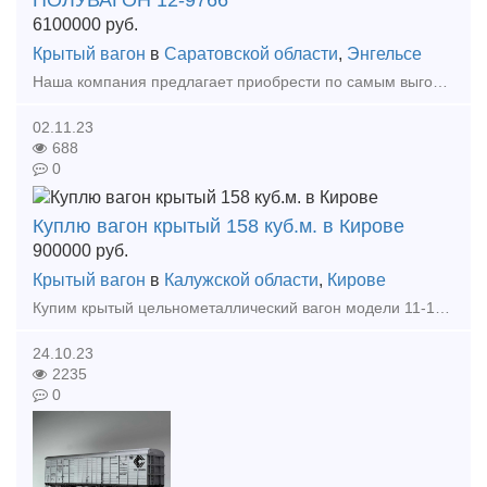
ПОЛУВАГОН 12-9766
6100000
руб.
Крытый вагон
в
Саратовской области
,
Энгельсе
Наша компания предлагает приобрести по самым выгодным ценам и очень интересным условиям оплаты для Вас, от производителя, новые полувагоны: модель 12-9766 с разгрузочными люками Цены и сроки изгото
02.11.23
688
0
Куплю вагон крытый 158 куб.м. в Кирове
900000
руб.
Крытый вагон
в
Калужской области
,
Кирове
Купим крытый цельнометаллический вагон модели 11-1807-01 в количестве 2 шт. Объем кузова 158 куб. м. Вагон должен быть с К.Р. и деповским ремонтом, планируется сразу поставить в работу.
24.10.23
2235
0