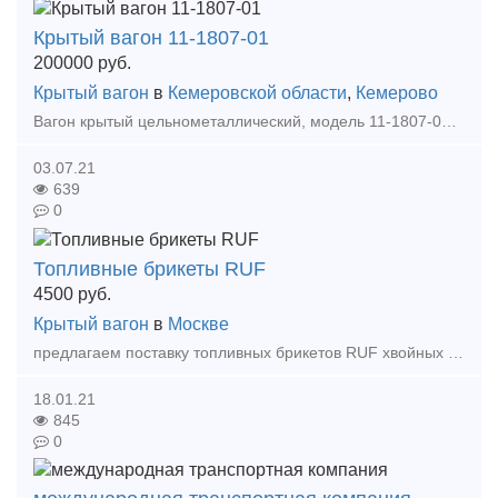
Крытый вагон 11-1807-01
200000
руб.
Крытый вагон
в
Кемеровской области
,
Кемерово
Вагон крытый цельнометаллический, модель 11-1807-01, 2008 г.п. Грузоподъемность 66,7 т. Объем кузова 158 куб.м. Дверной проём 3973*2717 мм. Всего в наличии 15 вагонов. Часть на простое, осталь
03.07.21
639
0
Топливные брикеты RUF
4500
руб.
Крытый вагон
в
Москве
предлагаем поставку топливных брикетов RUF хвойных пород цена 4500 руб за тонну - с места отгрузки базис отгрузки: Россия Иркутская область братский район город Вихоревка завод Изго
18.01.21
845
0