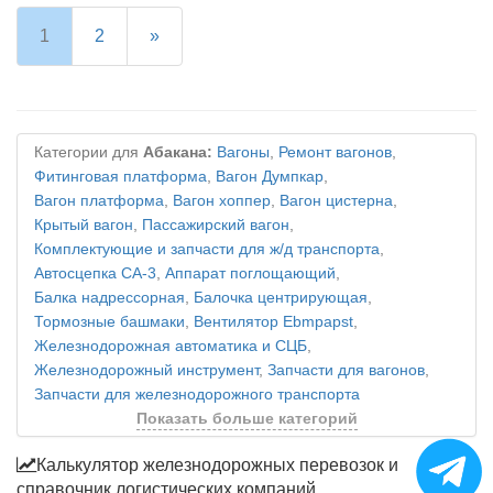
1
2
»
Категории для
Абакана:
Вагоны
,
Ремонт вагонов
,
Фитинговая платформа
,
Вагон Думпкар
,
Вагон платформа
,
Вагон хоппер
,
Вагон цистерна
,
Крытый вагон
,
Пассажирский вагон
,
Комплектующие и запчасти для ж/д транспорта
,
Автосцепка СА-3
,
Аппарат поглощающий
,
Балка надрессорная
,
Балочка центрирующая
,
Тормозные башмаки
,
Вентилятор Ebmpapst
,
Железнодорожная автоматика и СЦБ
,
Железнодорожный инструмент
,
Запчасти для вагонов
,
Запчасти для железнодорожного транспорта
Показать больше категорий
Калькулятор железнодорожных перевозок и
справочник логистических компаний