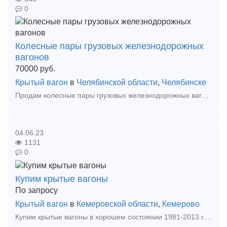
0
Колесные пары грузовых железнодорожных
вагонов
70000
руб.
Крытый вагон
в
Челябинской области
,
Челябинске
Продам колесные пары грузовых железнодорожных вагонов в хорошем состоянии. Форма заявки по запросу. Градации по толщинам обода и ценам: свыше 70 мм от 190.000р. от 65 до 69 м
04.06.23
1131
0
Купим крытые вагоны
По запросу
Крытый вагон
в
Кемеровской области
,
Кемерово
Купим крытые вагоны в хорошем состоянии 1981-2013 г.в. для нужд предприятия! Модель 11-260 или аналоги! +79258611521 Тип предложения: требуется продукция