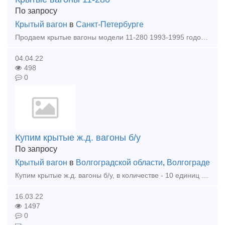
По запросу
Крытый вагон
в
Санкт-Петербурге
Продаем крытые вагоны модели 11-280 1993-1995 годов выпуска, 11 шт. В этом году заканчивают свою работу, подойдут для внутризаводских территорий. По всем техническим вопросам и по вопро
04.04.22
498
0
Купим крытые ж.д. вагоны б/у
По запросу
Крытый вагон
в
Волгоградской области
,
Волгограде
Купим крытые ж.д. вагоны б/у, в количестве - 10 единиц Технические требования к вагонам: Дата постройки: от 1998г и выше. модели вагонов: 11-066-04, 11-066-05, 11-066-08, 11-066-09
16.03.22
1497
0