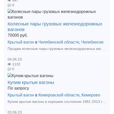
547
0
Колесные пары грузовых железнодорожных
вагонов
70000
руб.
Крытый вагон
в
Челябинской области
,
Челябинске
Продам колесные пары грузовых железнодорожных вагонов в хорошем состоянии. Форма заявки по запросу. Градации по толщинам обода и ценам: свыше 70 мм от 190.000р. от 65 до 69 м
04.06.23
1132
0
Купим крытые вагоны
По запросу
Крытый вагон
в
Кемеровской области
,
Кемерово
Купим крытые вагоны в хорошем состоянии 1981-2013 г.в. для нужд предприятия! Модель 11-260 или аналоги! +79258611521 Тип предложения: требуется продукция
03.06.23