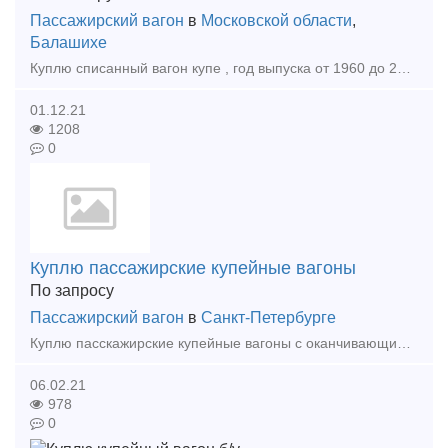
Пассажирский вагон
в
Московской области
,
Балашихе
Куплю списанный вагон купе , год выпуска от 1960 до 2005 , в нормальном состоянии можно без колёсных пар.Местоположение , Фото и цену присылайте на Ватсапп .Оплата нал. безнал .нужно 4 шт.
01.12.21
1208
0
Куплю пассажирские купейные вагоны
По запросу
Пассажирский вагон
в
Санкт-Петербурге
Куплю пасскажирские купейные вагоны с оканчивающимся либо окончившимся сроком службы, на колесных парах или без них . Рассмотрим все предложения. Коммерческие предложения направляйте на почту
06.02.21
978
0