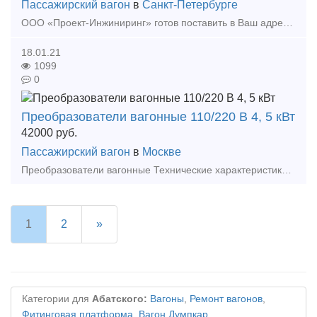
Пассажирский вагон
в
Санкт-Петербурге
ООО «Проект-Инжиниринг» готов поставить в Ваш адрес пассажирские и купейные вагоны модели КК. • Производитель Amendorf • Год выпуска – 1985 • Количество – 8 шт. • Дислокация вагоно
18.01.21
1099
0
Преобразователи вагонные 110/220 В 4, 5 кВт
42000
руб.
Пассажирский вагон
в
Москве
Преобразователи вагонные Технические характеристикиВходное напряжение постоянного тока - 110 В Выходное напряжение переменного тока - 220 В Выходная мощность - 4, 5 кВт
1
2
»
Категории для
Абатского:
Вагоны
,
Ремонт вагонов
,
Фитинговая платформа
,
Вагон Думпкар
,