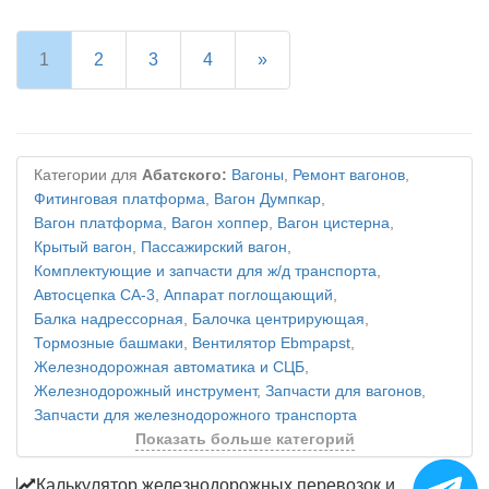
1
2
3
4
»
Категории для
Абатского:
Вагоны
,
Ремонт вагонов
,
Фитинговая платформа
,
Вагон Думпкар
,
Вагон платформа
,
Вагон хоппер
,
Вагон цистерна
,
Крытый вагон
,
Пассажирский вагон
,
Комплектующие и запчасти для ж/д транспорта
,
Автосцепка СА-3
,
Аппарат поглощающий
,
Балка надрессорная
,
Балочка центрирующая
,
Тормозные башмаки
,
Вентилятор Ebmpapst
,
Железнодорожная автоматика и СЦБ
,
Железнодорожный инструмент
,
Запчасти для вагонов
,
Запчасти для железнодорожного транспорта
Показать больше категорий
Калькулятор железнодорожных перевозок и