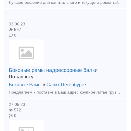
Лучшее решение для капитального и текущего ремонта! Железнодорожное литьё: Боковые рамы 2000-2004г. (освид) 40 шт. Надрессорные балки 2007г. (осв) 3 шт. Надрессорные балки 20
03.06.23
597
0
Боковые рамы надрессорные балки
По запросу
Боковые Рамы
в
Санкт-Петербурге
Предлагаем к поставке в Ваш адрес крупное литье грузовых вагонов. Конкретно: Рамы боковые как новые, так и более старые, ремпригодные и освидетельствованные Надрессорные балки новые и б/
27.05.23
572
0