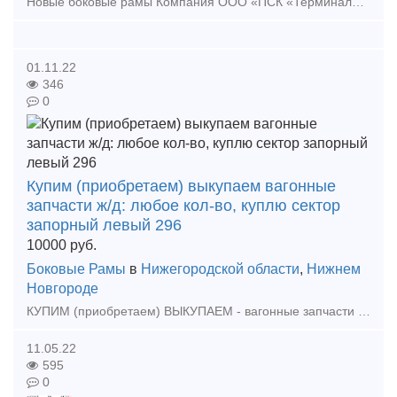
Новые боковые рамы Компания ООО «ПСК «Терминал» более 10 лет на рынке поставки запасных частей для подвижного состава железнодорожного транспорта. Комплексные поставки полного перечня п
01.11.22
346
0
Купим (приобретаем) выкупаем вагонные
запчасти ж/д: любое кол-во, куплю сектор
запорный левый 296
10000
руб.
Боковые Рамы
в
Нижегородской области
,
Нижнем
Новгороде
КУПИМ (приобретаем) ВЫКУПАЕМ - вагонные запчасти ж/д: Любое кол-во... 1. Куплю - Сектор запорный левый 296.45.183-0, Сектор запорный правый 296.45.183-00 2. Куплю - Аппара
11.05.22
595
0