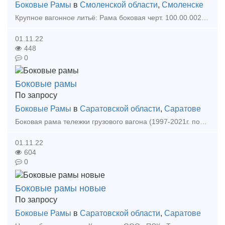
Боковые Рамы
в
Смоленской области
,
Смоленске
Крупное вагонное литьё: Рама боковая черт. 100.00.002-4; балка надрессорная черт. 100.00.001-6, производства КНР (2013г. выпуска), ранее в эксплуатации не находившихся, на нижеследующи
01.11.22
448
0
Боковые рамы
По запросу
Боковые Рамы
в
Саратовской области
,
Саратове
Боковая рама тележки грузового вагона (1997-2021г. под тележки мод.18-100, 18-1290, 18-552, 18-578, 18-194-1); Компания ООО «ПСК «Терминал» более 10 лет на рынке поставки запасных часте
01.11.22
604
0
Боковые рамы новые
По запросу
Боковые Рамы
в
Саратовской области
,
Саратове