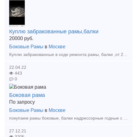
Куплю забракованные рамы,балки
20000
руб.
Боковые Рамы
в
Москве
Куплю забракованные в ходе ремонта рамы, балки ,от 2000 года , дорого ,любая форма оплаты , вывезем с любого региона ,работаем также по Казахстану и Белоруссии
22.04.22
443
0
Боковая рама
По запросу
Боковые Рамы
в
Москве
покупаем рамы боковые, балки надрессорные годные с историей 2002-2005гв, 2006-2014гв Октябрьская жд, Северная жд, Горьковская, куйбышевская жд ................................................
27.12.21
3205