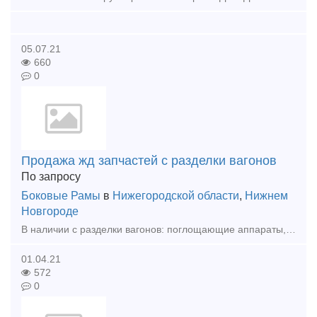
05.07.21
660
0
Продажа жд запчастей с разделки вагонов
По запросу
Боковые Рамы
в
Нижегородской области
,
Нижнем
Новгороде
В наличии с разделки вагонов: поглощающие аппараты, авторегуляторы, авторежимы, автосцепки, балочки авторежима, главные и магистральные части, диски подпятника, запасные резервуары, клин тягов
01.04.21
572
0