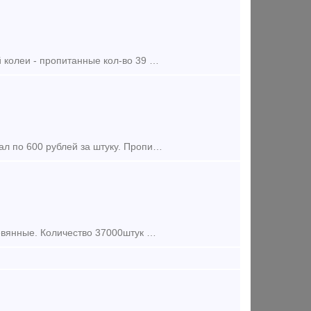
Предложение (продажа) Шпалы деревянные для железных дорог широкой колеи - пропитанные кол-во 39 000 шт. 2008-2010 г.изг. в хорошем состояние. Подробнее по запросу.
Предложение (продажа) В наличии на складах хранения более 25 000 шпал по 600 рублей за штуку. Пропитанные, 1 и 2 тип. Сертификат прилагается. Торг уместен. Цена варьиру
Предложение (продажа) Продаем с госрезерва шпалы пропитанные, деревянные. Количество 37000штук Места отгрузок Астраханская обл, Нижний Новгород.