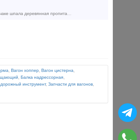
Предложение (продажа) В наличии на складе хранения в Верхнем Баскунчаке шпала деревянная пропитанная 1 и 2 типа (попадаются и с трещинами) 2008 г. Всего 35 000 штук. Гот
орма
,
Вагон хоппер
,
Вагон цистерна
,
лощающий
,
Балка надрессорная
,
дорожный инструмент
,
Запчасти для вагонов
,