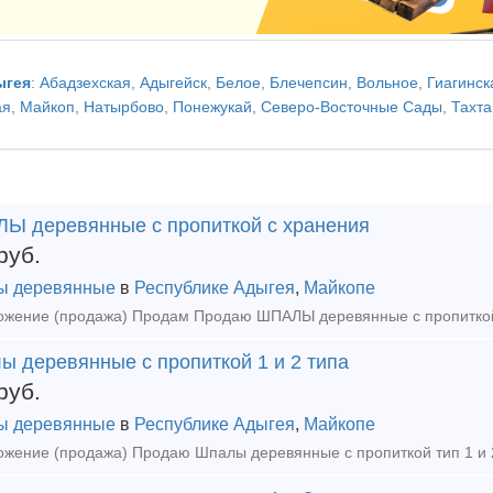
ыгея
:
Абадзехская
,
Адыгейск
,
Белое
,
Блечепсин
,
Вольное
,
Гиагинск
ая
,
Майкоп
,
Натырбово
,
Понежукай
,
Северо-Восточные Сады
,
Тахта
Ы деревянные с пропиткой с хранения
руб.
ы деревянные
в
Республике Адыгея
,
Майкопе
ы деревянные с пропиткой 1 и 2 типа
руб.
ы деревянные
в
Республике Адыгея
,
Майкопе