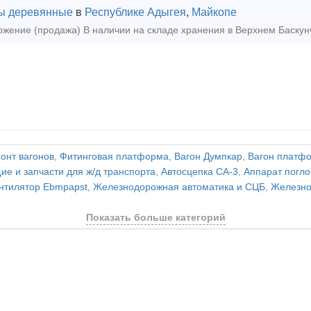
ы деревянные
в
Республике Адыгея
,
Майкопе
онт вагонов
,
Фитинговая платформа
,
Вагон Думпкар
,
Вагон платф
е и запчасти для ж/д транспорта
,
Автосцепка СА-3
,
Аппарат пог
нтилятор Ebmpapst
,
Железнодорожная автоматика и СЦБ
,
Железно
Показать больше категорий
и