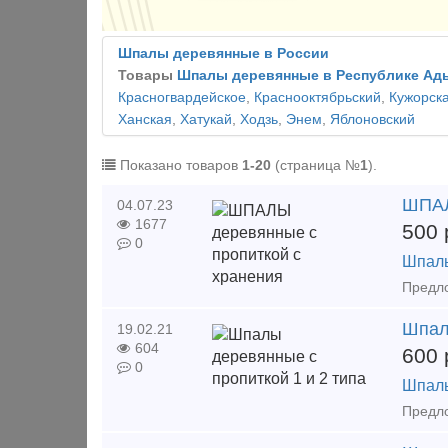
Шпалы деревянные в России
Товары
Шпалы деревянные в Республике Ад
Красногвардейское
,
Краснооктябрьский
,
Кужорск
Ханская
,
Хатукай
,
Ходзь
,
Энем
,
Яблоновский
Показано товаров
1-20
(страница №
1
).
ШПАЛ
04.07.23
1677
500
0
Шпал
Шпал
19.02.21
604
600
0
Шпал