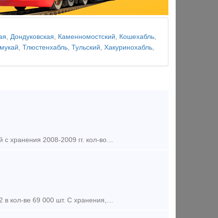
ая
,
Дондуковская
,
Каменномостский
,
Кошехабль
,
мукай
,
Тлюстенхабль
,
Тульский
,
Хакуринохабль
,
Предложение (продажа) Продам Продаю ШПАЛЫ деревянные с пропиткой с хранения 2008-2009 гг. кол-во 37 000 шт. в отличном состояние. Склад расположен в Астраханской обл. Ба
Предложение (продажа) Продаю Шпалы деревянные с пропиткой тип 1 и 2 в кол-ве 69 000 шт. С хранения, год изг. 2007-2014. Места складов станции Тюрлема, Зуевка, И