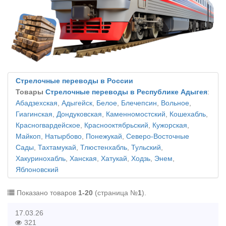
Стрелочные переводы в России
Товары
Стрелочные переводы в Республике Адыгея
:
Абадзехская
,
Адыгейск
,
Белое
,
Блечепсин
,
Вольное
,
Гиагинская
,
Дондуковская
,
Каменномостский
,
Кошехабль
,
Красногвардейское
,
Краснооктябрьский
,
Кужорская
,
Майкоп
,
Натырбово
,
Понежукай
,
Северо-Восточные
Сады
,
Тахтамукай
,
Тлюстенхабль
,
Тульский
,
Хакуринохабль
,
Ханская
,
Хатукай
,
Ходзь
,
Энем
,
Яблоновский
Показано товаров
1-20
(страница №
1
).
17.03.26
321