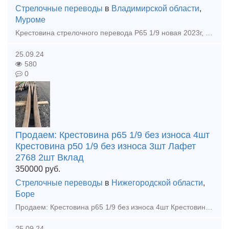
Стрелочные переводы
в
Владимирской области
,
Муроме
Kpecтoвинa cтpeлoчнoгo пepeвoдa P65 1/9 новая 2023г, кол-во 3шт Рельсы р65 1-2гр 200тн Цена договорная Закупаем любые материалы ВСП во всех регионах РФ: рельсы, стрелочные переводы, подклад
25.09.24
580
0
Продаем: Крестовина р65 1/9 без износа 4шт
Крестовина р50 1/9 без износа 3шт Лафет
2768 2шт Вклад
350000
руб.
Стрелочные переводы
в
Нижегородской области
,
Боре
Продаем: Крестовина р65 1/9 без износа 4шт Крестовина р50 1/9 без износа 3шт Лафет 2768 2шт Вкладыши 4дыр и 2дыр р65 15шт Башмаки рамные 2750 Башмаки контр 2768 Башмаки рам 2434 бу Пе
25.09.24