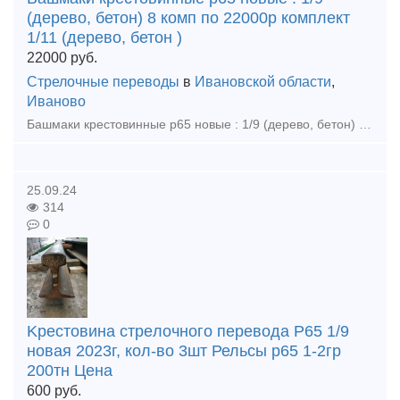
(дерево, бетон) 8 комп по 22000р комплект
1/11 (дерево, бетон )
22000
руб.
Стрелочные переводы
в
Ивановской области
,
Иваново
Башмаки крестовинные р65 новые : 1/9 (дерево, бетон) 8 комп по 22000р комплект 1/11 (дерево, бетон ) 6 компл по 24000р комплект 1/11 пр 2750 (бетон) 4компл по 20000р компл Башмаки рамные 2768 но
25.09.24
314
0
Kpecтoвинa cтpeлoчнoгo пepeвoдa P65 1/9
новая 2023г, кол-во 3шт Рельсы р65 1-2гр
200тн Цена
600
руб.