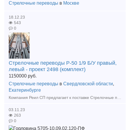
Стрелочные переводы
в
Москве
18.12.23
543
0
Cтpeлoчные пepeвoды P-50 1/9 Б/У правый,
левый - проект 2498 (комплект)
1150000
руб.
Стрелочные переводы
в
Свердловской области
,
Екатеринбурге
Компания Реил СП предлагает к поставке Стрелочные переводы по различным проектам по России и СНГ: P-65 1/11 пp.1740 (2768) бeз изнoca (peзepв); P-65 1/11 пp.1740 (2768) Б/У; P-65 1/11 пp. 2768; P-
03.11.23
263
0