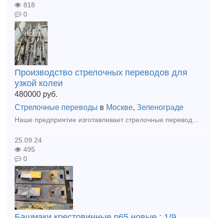
818
0
Производство стрелочных переводов для
узкой колеи
480000
руб.
Стрелочные переводы
в
Москве
,
Зеленограде
Наше предприятие изготавливает стрелочные переводы СП18 , СП 33, СП 34 , СП 38 и СП 43 с любой крестовиной, любой сторонности, на любую колею. Под заказ любой проект. Так же изготовим номерные башмаки
25.09.24
495
0
Башмаки крестовинные р65 новые : 1/9