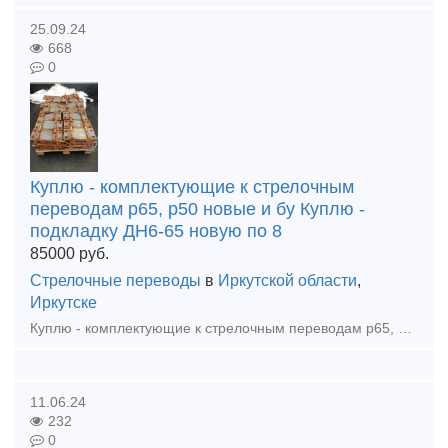
25.09.24
668
0
Куплю - комплектующие к стрелочным
переводам р65, р50 новые и бу Куплю -
подкладку ДН6-65 новую по 8
85000
руб.
Стрелочные переводы
в
Иркутской области
,
Иркутске
Куплю - комплектующие к стрелочным переводам р65, р50 новые и бу Куплю - подкладку ДН6-65 новую по 85000р тн Куплю - шуруп путевой 24х170 новый по 55000р тн Куплю - костыль путовой 16х16х165 новый
11.06.24
232
0