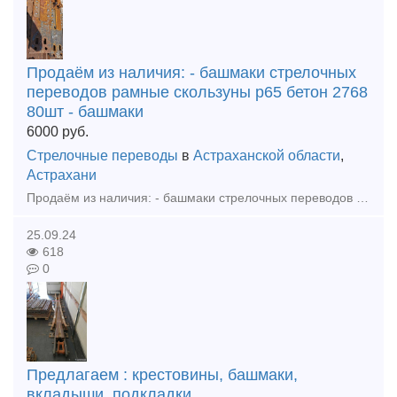
Продаём из наличия: - башмаки стрелочных
переводов рамные скользуны р65 бетон 2768
80шт - башмаки
6000
руб.
Стрелочные переводы
в
Астраханской области
,
Астрахани
Продаём из наличия: - башмаки стрелочных переводов рамные скользуны р65 бетон 2768 80шт - башмаки рамные р65 2434 бу 20шт - башмаки крестовиные р65 1/9, 1/11, 1/6 бетон, дерево - вкладыши, лафет
25.09.24
618
0
Предлагаем : крестовины, башмаки,
вкладыши, подкладки