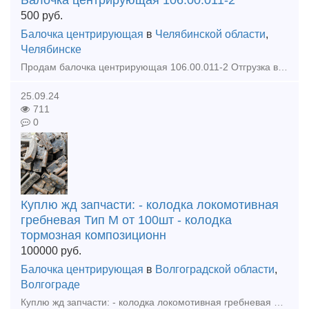
Балочка центрирующая 106.00.011-2
500
руб.
Балочка центрирующая
в
Челябинской области
,
Челябинске
Продам балочка центрирующая 106.00.011-2 Отгрузка в день оплаты Доставка по всей России и КЗ Любая форма оплаты
25.09.24
711
0
Куплю жд запчасти: - колодка локомотивная
гребневая Тип М от 100шт - колодка
тормозная композиционн
100000
руб.
Балочка центрирующая
в
Волгоградской области
,
Волгограде
Куплю жд запчасти: - колодка локомотивная гребневая Тип М от 100шт - колодка тормозная композиционная вагонная 25610-н от 100шт - клин тягового хомута 106.00.002-2 от 10шт - клин фрикционный м1