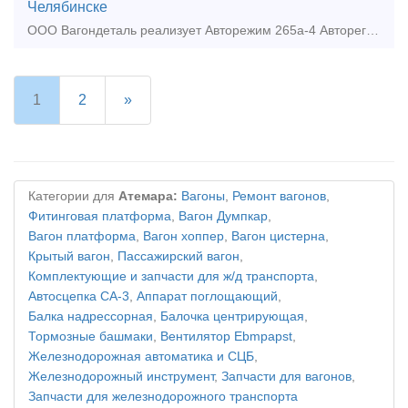
Челябинске
ООО Вагондеталь реализует Авторежим 265а-4 Авторегулятор РТРП-675М Лента скоростемерная СЛ.00.00.35 Балочка центрирующая 106.00.011-2, 106.00.011-0 Башмак Горочный 87.39.00с
1
2
»
Категории для
Атемара:
Вагоны
,
Ремонт вагонов
,
Фитинговая платформа
,
Вагон Думпкар
,
Вагон платформа
,
Вагон хоппер
,
Вагон цистерна
,
Крытый вагон
,
Пассажирский вагон
,
Комплектующие и запчасти для ж/д транспорта
,
Автосцепка СА-3
,
Аппарат поглощающий
,
Балка надрессорная
,
Балочка центрирующая
,
Тормозные башмаки
,
Вентилятор Ebmpapst
,
Железнодорожная автоматика и СЦБ
,
Железнодорожный инструмент
,
Запчасти для вагонов
,
Запчасти для железнодорожного транспорта