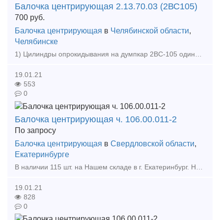
Балочка центрирующая 2.13.70.03 (2ВС105)
700
руб.
Балочка центрирующая
в
Челябинской области
,
Челябинске
1) Цилиндры опрокидывания на думпкар 2ВС-105 одинарного и двойного действия 2) Цилиндр опрокидывания 904V060200-1-00 3) Цилиндр опрокидывания 667.45.010 4) Цилиндр опрокидывания 640.
19.01.21
553
0
Балочка центрирующая ч. 106.00.011-2
По запросу
Балочка центрирующая
в
Свердловской области
,
Екатеринбурге
В наличии 115 шт. на Нашем складе в г. Екатеринбург. Новая, 20 года, с документами. можем поставлять по 300 шт. в месяц. Входит в конструкцию подвески автосцепного устройства СА-3. Со
19.01.21
828
0