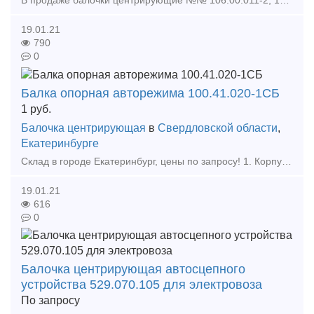
В продаже балочки центрирующие №№ 106.00.011-2, 1835.00.110 СБ, 3002.35.00.130-1, 287.35.010-00СБ, 586.00.020-0,518.00.012-0,3002.35.00.130-1,199.00.010-0СБ и балочки центрирующие L=500 №№ 85
19.01.21
790
0
Балка опорная авторежима 100.41.020-1СБ
1
руб.
Балочка центрирующая
в
Свердловской области
,
Екатеринбурге
Склад в городе Екатеринбург, цены по запросу! 1. Корпус Буксы (Восстановленный ) 2. Крышка крепительная 3. Лабиринтное кольцо 4. Штуцер 4370 6. Штуцер 190.02А 7. Ручка ра
19.01.21
616
0
Балочка центрирующая автосцепного
устройства 529.070.105 для электровоза
По запросу