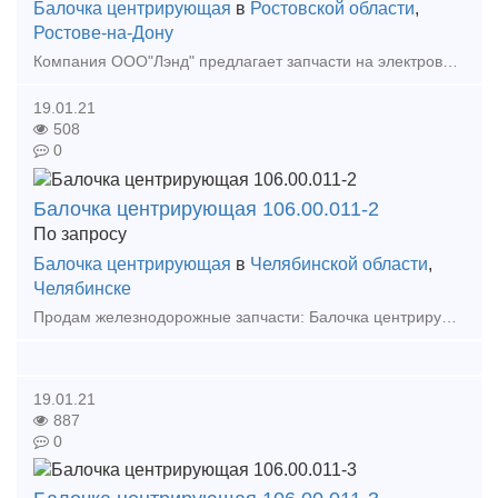
Балочка центрирующая
в
Ростовской области
,
Ростове-на-Дону
Компания ООО"Лэнд" предлагает запчасти на электровозы завода НЭВЗ: ВЛ,ЭП,ЭС,НП,ОПЭ,ЭД. Наименование Чертеж кол-во датчик-реле температуры ТАМ-103С ЦТКА.304559.116ПС 1 диод
19.01.21
508
0
Балочка центрирующая 106.00.011-2
По запросу
Балочка центрирующая
в
Челябинской области
,
Челябинске
Продам железнодорожные запчасти: Балочка центрирующая 106.00.011-2 Валик подъёмника 106.00.011-2 Замкодержатель 106.01.003-0 Предохранитель замка автосцепки 106.01.
19.01.21
887
0