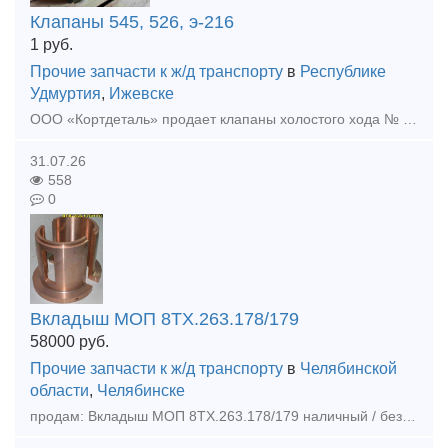
Клапаны 545, 526, э-216
1
руб.
Прочие запчасти к ж/д транспорту
в
Республике
Удмуртия
,
Ижевске
ООО «Кортдеталь» продает клапаны холостого хода № 545 (545.000), Клапаны предохранительные Э-216 (2-2), клапаны обратные №526. Свежий год выпуска. Цена с НДС. Организуем доставку из Ижевска.
31.07.26
558
0
Вкладыш МОП 8ТХ.263.178/179
58000
руб.
Прочие запчасти к ж/д транспорту
в
Челябинской
области
,
Челябинске
продам: Вкладыш МОП 8ТХ.263.178/179 наличный / безналичный расчет, отгрузка в день оплаты , доставка любой транспортной по РФ и КЗ, а так же другеи запчасти в наличии и под заказ Наши контакты: