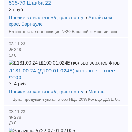
535-70 Шайба 22
25
руб.
Прочие запчасти к ж/д транспорту
в
Алтайском
крае
,
Барнауле
На фото каталога позиция №20 В нашей компании всегда, в наличии и под заказ, запчасти и дизельные двигатели типа Д6, Д12, У1Д6.Поставка в любую точку России, Белоруссии, Казахстана и др
03.11.23
249
0
Д131.00.24 (Д100.01.024Б) кольцо верхнее
Фтор
314
руб.
Прочие запчасти к ж/д транспорту
в
Москве
Цена продукции указана без НДС 20% Кольцо Д131. 00. 24 (Д100. 01. 024Б)
03.11.23
278
0