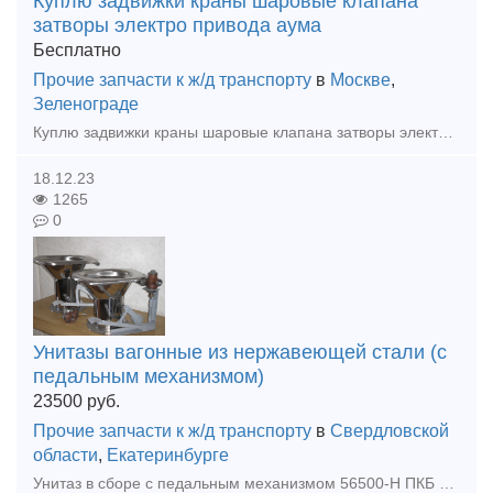
Куплю задвижки краны шаровые клапана
затворы электро привода аума
Бесплатно
Прочие запчасти к ж/д транспорту
в
Москве
,
Зеленограде
Куплю задвижки краны шаровые клапана затворы электро привода аума Тула фланцы Отводы Продукцию Данфосс Задвижки Хавле АВКА мзв Монтажные вставки Вчшг пфрка Звоните пишите любое время суток Работаем бе
18.12.23
1265
0
Унитазы вагонные из нержавеющей стали (с
педальным механизмом)
23500
руб.
Прочие запчасти к ж/д транспорту
в
Свердловской
области
,
Екатеринбурге
Унитаз в сборе с педальным механизмом 56500-Н ПКБ ЦВ МПС, 836.50.78.00, 836.50.87.00, для плацкартных и купейных вагонов. Унитазы железнодорожных вагонов - ЦМВО/ЦМВК изготовлены из тонколистовой ко