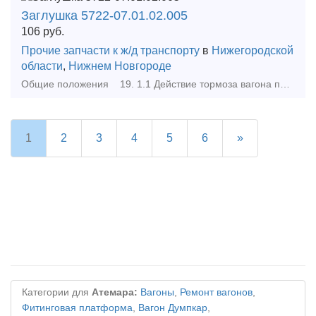
Заглушка 5722-07.01.02.005
106
руб.
Прочие запчасти к ж/д транспорту
в
Нижегородской
области
,
Нижнем Новгороде
Общие положения 19. 1.1 Действие тормоза вагона при торможении оценивается по давлению сжатого воздуха в тормозном цилиндре, по выходу штока тормозного ц
1
2
3
4
5
6
»
Категории для
Атемара:
Вагоны
,
Ремонт вагонов
,
Фитинговая платформа
,
Вагон Думпкар
,