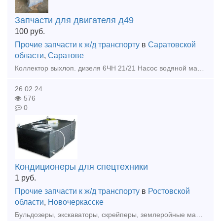
Запчасти для двигателя д49
100
руб.
Прочие запчасти к ж/д транспорту
в
Саратовской
области
,
Саратове
Коллектор выхлоп. дизеля 6ЧН 21/21 Насос водяной малого контура 6ЧН 21/21 Насос водяной большого контура 6ЧН 21/21 Крышка цилиндра 6ЧН 21/21 Форсунка 6ЧН 21/21 Топливоподкачивающий насос 6ЧН
26.02.24
576
0
Кондиционеры для спецтехники
1
руб.
Прочие запчасти к ж/д транспорту
в
Ростовской
области
,
Новочеркасске
Бульдозеры, экскаваторы, скрейперы, землеройные машины и прочая спецтехника и спецавтотранспорт требуют, чтобы оператор (водитель) работал в комфортной среде. Для поддержания в кабинах спецавтотехники