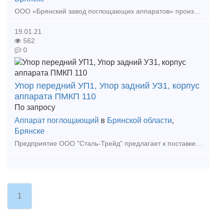
ООО «Брянский завод поглощающих аппаратов» производит поглощающие аппараты и предлагает к поставке аппараты класса Т1(КМТ-118С; ПА-118), а также производим ремонт ПМКП-110, с более подробной информаци
19.01.21
562
0
Упор передний УП1, Упор задний УЗ1, корпус
аппарата ПМКП 110
По запросу
Аппарат поглощающий
в
Брянской области
,
Брянске
Предприятие ООО "Сталь-Трейд" предлагает к поставке стальные отливки собственного производства: Упор передний УП1, Упор задний УЗ1, корпус аппарата ПМКП 110. Тип предложения: предлага
1