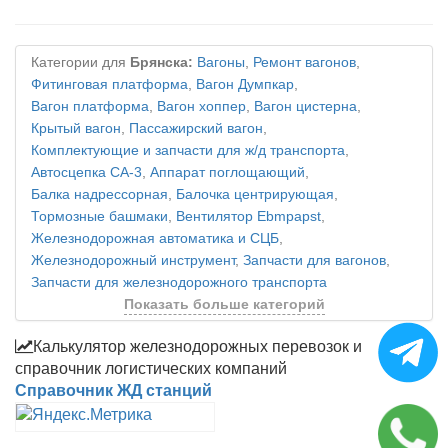
Категории для
Брянска:
Вагоны
,
Ремонт вагонов
,
Фитинговая платформа
,
Вагон Думпкар
,
Вагон платформа
,
Вагон хоппер
,
Вагон цистерна
,
Крытый вагон
,
Пассажирский вагон
,
Комплектующие и запчасти для ж/д транспорта
,
Автосцепка СА-3
,
Аппарат поглощающий
,
Балка надрессорная
,
Балочка центрирующая
,
Тормозные башмаки
,
Вентилятор Ebmpapst
,
Железнодорожная автоматика и СЦБ
,
Железнодорожный инструмент
,
Запчасти для вагонов
,
Запчасти для железнодорожного транспорта
Показать больше категорий
Калькулятор железнодорожных перевозок и
справочник логистических компаний
Справочник ЖД станций