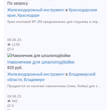
По запросу
Железнодорожный инструмент
в
Краснодарском
крае
,
Краснодаре
Кран козловой КР-2М предназначен для подъёма и перемещения всех типов рельсов по железнодорожной колее шириной 1520 мм при текущем содержании, ремонте пути и замене рельсов. Он предназначе
05.06.23
1139
0
Наконечник для шпалоподбойки
820
руб.
Железнодорожный инструмент
в
Владимирской
области
,
Владимире
Продаются из наличия наконечники (пики, бойки) для электрошпалоподбоек Не фольга, настоящий металл Используются в железнодорожном оборудовании при ремонтах железнодорожных и кр
04.06.23
442
0