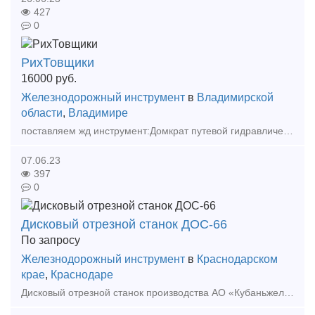
427
0
РихТовщики
16000
руб.
Железнодорожный инструмент
в
Владимирской
области
,
Владимире
поставляем жд инструмент:Домкрат путевой гидравлический ДПГ-18 по 16000, Рельсорез новый по 88000, рихтовщики, Закладной голый новый по 63500, Гайка М22 по 85000 новая, Подкладка КБ65 восстано
07.06.23
397
0
Дисковый отрезной станок ДОС-66
По запросу
Железнодорожный инструмент
в
Краснодарском
крае
,
Краснодаре
Дисковый отрезной станок производства АО «Кубаньжелдормаш» предназначен для машиностроительных предприятий, литейных заводов, производителей металлоконструкций, металлоскладов. В качестве