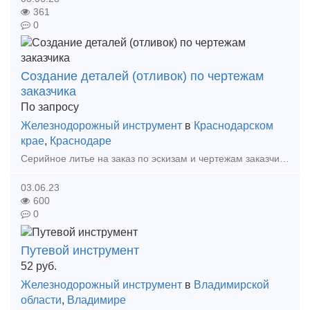
361
0
Создание деталей (отливок) по чертежам
заказчика
По запросу
Железнодорожный инструмент
в
Краснодарском
крае
,
Краснодаре
Серийное литье на заказ по эскизам и чертежам заказчиков. Завод АО «Кубаньжелдормаш» осуществляет любое высокоточное литье на заказ: стальное, алюминиевое, чугунное, цветное. Любые размеры и м
03.06.23
600
0
Путевой инструмент
52
руб.
Железнодорожный инструмент
в
Владимирской
области
,
Владимире