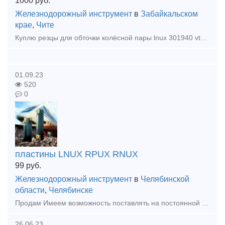
1000
руб.
Железнодорожный инструмент
в
Забайкальском
крае
,
Чите
Куплю резцы для обточки колёсной пары lnux 301940 vt430, 9315, 9215, vt323 пластины lnux 301940 vt323 vpt-nn пластины тангенциальные lnux 301940 sn-dm 9215, pramet7715 lnmx 301940-56 grade vt110 p
01.09.23
520
0
пластины LNUX RPUX RNUX
99
руб.
Железнодорожный инструмент
в
Челябинской
области
,
Челябинске
Продам Имеем возможность поставлять на постоянной основе! Пластины для обработки колесных пар и рельсов, всегда в наличии в больших кол-вах! цена договорная цены по запросу согласно Вашей потребности!
26.06.23