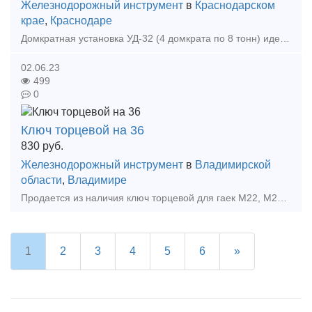
Железнодорожный инструмент
в
Краснодарском
крае
,
Краснодаре
Домкратная установка УД-32 (4 домкрата по 8 тонн) идеально подходит для поднятия трамваев и троллейбусов, автобусов и седельных тягачей. За счет встроенных гидравлических тележек домкраты могу
02.06.23
499
0
Ключ торцевой на 36
830
руб.
Железнодорожный инструмент
в
Владимирской
области
,
Владимире
Продается из наличия ключ торцевой для гаек М22, М24 на 36 мм Используется при ремонте железнодорожных и подкрановых путей Путевой путейский ручной инструмент Возможна отправка т
1
2
3
4
5
6
»