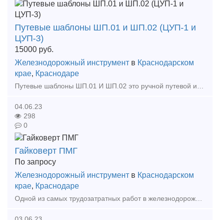
Путевые шаблоны ШП.01 и ШП.02 (ЦУП-1 и
ЦУП-3)
15000
руб.
Железнодорожный инструмент
в
Краснодарском
крае
,
Краснодаре
Путевые шаблоны ШП.01 И ШП.02 это ручной путевой инструмент, который служит для замера ширины колеи и высоты рельсов относительно друг друга, измерение ординат переводных кривых, ширины желобо
04.06.23
298
0
Гайковерт ПМГ
По запросу
Железнодорожный инструмент
в
Краснодарском
крае
,
Краснодаре
Одной из самых трудозатратных работ в железнодорожном хозяйстве считается процедура укладки и смены пути. При таком виде работ путейцы отвинчивают-завинчивают множество клеммных и закладных бо
03.06.23