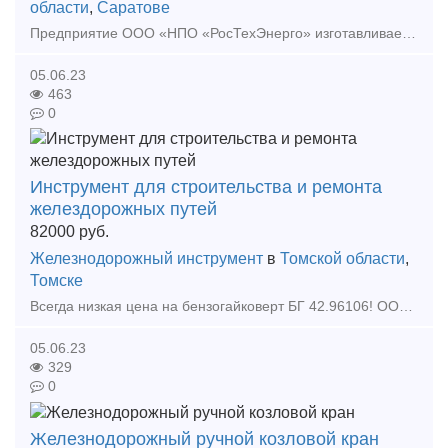
области
,
Саратове
Предприятие ООО «НПО «РосТехЭнерго» изготавливает Установка обрезки обмоток статора УООС-1. Предназначена для обрезки лобовой части обмоток статоров асинхронных электрических двигателей.
05.06.23
463
0
Инструмент для строительства и ремонта
желездорожных путей
82000
руб.
Железнодорожный инструмент
в
Томской области
,
Томске
Всегда низкая цена на бензогайковерт БГ 42.96106! ООО"Томпромтехника" осуществляет комплексные поставки новой серии инструмента с приводом от двухтактного бензинового двигателя внутр
05.06.23
329
0
Железнодорожный ручной козловой кран