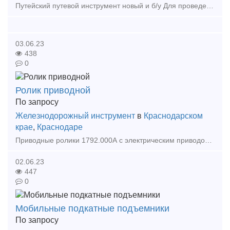
Путейский путевой инструмент новый и б/у Для проведения строительных и ремонтных работ на железнодорожных и подкрановых крановых путях молотки путевые ручки кувалды ключи стыков
03.06.23
438
0
Ролик приводной
По запросу
Железнодорожный инструмент
в
Краснодарском
крае
,
Краснодаре
Приводные ролики 1792.000А с электрическим приводом от АО «Кубаньжелдормаш» это: длительный срок службы за счет модифицированного зубчатого зацепления оптимальное соотношение цена/качест
02.06.23
447
0
Мобильные подкатные подъемники
По запросу