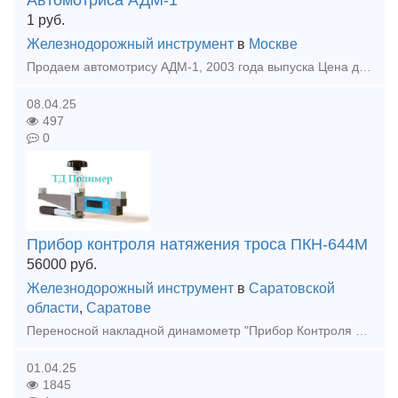
Автомотриса АДМ-1
1
руб.
Железнодорожный инструмент
в
Москве
Продаем автомотрису АДМ-1, 2003 года выпуска Цена договорная Предоставляется гарантия качества. Поставляется готовой к эксплуатации, после ТО, необходимых видов ремонта, ревизии узлов и агр
08.04.25
497
0
Прибор контроля натяжения троса ПКН-644М
56000
руб.
Железнодорожный инструмент
в
Саратовской
области
,
Саратове
Переносной накладной динамометр "Прибор Контроля Натяжения ПКН-644М" (тестер натяжения) предназначен для оперативного контроля путем измерения и индикации в цифровой форме величины усилия натяжения тр
01.04.25
1845