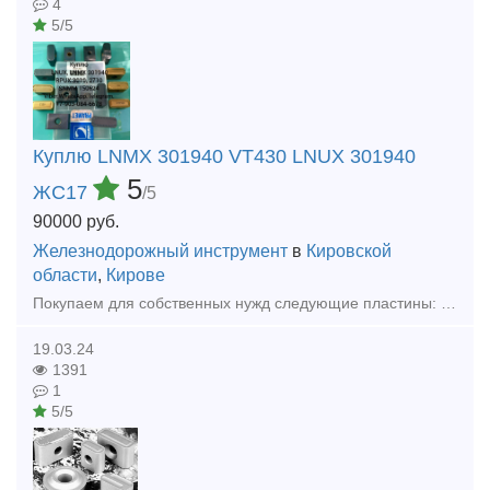
4
5/5
Куплю LNMX 301940 VT430 LNUX 301940
5
ЖС17
/5
90000
руб.
Железнодорожный инструмент
в
Кировской
области
,
Кирове
Покупаем для собственных нужд следующие пластины: LNUX 301940 VT430 МС221 LNUX301940 SN 9215 S30 LNMX 301940 VT430 КС 35 LNMX 301940 SN 9315, TF 9310 LNUX 191940 SN 9320 LNMX191940 PR 4225 RPUX 30
19.03.24
1391
1
5/5