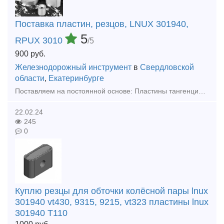
Поставка пластин, резцов, LNUX 301940,
5
RPUX 3010
/5
900
руб.
Железнодорожный инструмент
в
Свердловской
области
,
Екатеринбурге
Поставляем на постоянной основе: Пластины тангенциальные LNUX 301940 VT430 LNUX 301940 PRAMET LNUX301940 АТ15S WIDIA LNUX 301940 ATM WIDIA LNMX 301940 NC3220 KORLOY LNUX 301940 MM2 SANDVIK LNUX
22.02.24
245
0
Куплю резцы для обточки колёсной пары lnux
301940 vt430, 9315, 9215, vt323 пластины lnux
301940 T110