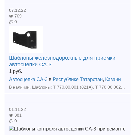
07.12.22
769
0
Шаблоны железнодорожные для приемки
автосцепки СА-3
1
руб.
Автосцепка СА-3
в
Республике Татарстан
,
Казани
В наличии. Шаблоны: Т 770.00.001 (821А), Т 770.00.002 (828А), Т 770.00.003 (846А), Т 770.00.004 (851А), Т 770.00.005 (852А), Т 770.00.006 (884А), Т 770.00.007 (830А), Т 770.00.008 (47Г1), Т 770.00.0
01.11.22
381
0