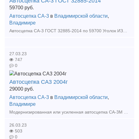
Автосцепка СА-3 ГОСТ 32885-2014
59700
руб.
Автосцепка СА-3
в
Владимирской области
,
Владимире
Автосцепка СА-3 ГОСТ 32885-2014 по 59700 Уголок ИЗОЛИРУЮЩИЙ арс -110000шт по 8,5 руб Скрепление АРС - 15000компл по 690 рубкомплект на шпалу Клемма арс - 60000шт по 78 руб Подк
27.03.23
747
0
Автосцепка СА3 2004г
29000
руб.
Автосцепка СА-3
в
Владимирской области
,
Владимире
Модернизированная или усиленная автосцепка СА-3М по проекту 518 применяется на тяжеловесном железнодорожном транспорте. Эта сцепка взаимосцепляемая с обычной автосцепкой 106.01.001-00/05, но
26.03.23
503
0