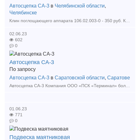
Автосцепка СА-3
в
Челябинской области
,
Челябинске
Клин поглощающего аппарата 106.02.003-0 - 350 руб. Клин тягового хомута 106.02.002-0 - 550 руб. Клин фрикционный Ханина М1698.00.002 - 680 руб. Колодка локомотивная гребневая тип М -
02.06.23
602
0
Автосцепка СА-3
По запросу
Автосцепка СА-3
в
Саратовской области
,
Саратове
Автосцепка СА-3 Компания ООО «ПСК «Терминал» более 10 лет на рынке поставки запасных частей для подвижного состава железнодорожного транспорта. Комплексные поставки полного перечня под
01.06.23
771
0
Подвеска маятниковая