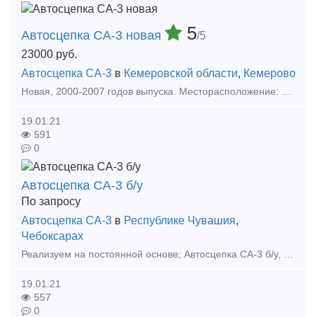
5
Автосцепка СА-3 новая
/5
23000
руб.
Автосцепка СА-3
в
Кемеровской области
,
Кемерово
Новая, 2000-2007 годов выпуска. Месторасположение: Ростовская область, Краснодарский край, Свердловская область, Кемеровская область. В наличии 240 шт. Также есть в наличии б/у автосцепк
19.01.21
591
0
Автосцепка СА-3 б/у
По запросу
Автосцепка СА-3
в
Республике Чувашия
,
Чебоксарах
Реализуем на постоянной основе; Автосцепка СА-3 б/у, кол-во 60 шт., цена 6 000 р. Цены указаны с учетом НДС, без учета доставки. Тип предложения: предлагаю продукцию, услугу
19.01.21
557
0