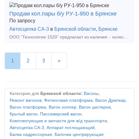
Продам кол.пары б/у РУ-1-950 в Брянске
По запросу
Автосцепка СА-3
в
Брянской области
,
Брянске
ООО “Технологии 1520” предлагает из наличия: - колесные пары на грузовой буксе с толщиной обода 30-75мм (освид. и неосвид.) - колесные пары на пассажирской буксе для рефвагонов с толщино
1
2
3
»
Категории для
Брянской области:
Вагоны
,
Ремонт вагонов
,
Фитинговая платформа
,
Вагон Думпкар
,
Вагон платформа
,
Вагон хоппер
,
Вагон цистерна
,
Крытый вагон
,
Пассажирский вагон
,
Комплектующие и запчасти для ж/д транспорта
,
Автосцепка СА-3
,
Аппарат поглощающий
,
Балка надрессорная
,
Балочка центрирующая
,