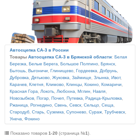
Автосцепка СА-3 в России
Товары
Автосцепка СА-3 в Брянской области
:
Белая
Березка
,
Белые Берега
,
Большое Полпино
,
Брянск
,
Бытошь
,
Выгоничи
,
Глинищево
,
Гордеевка
,
Добрунь
,
Дубровка
,
Дятьково
,
Жуковка
,
Займище
,
Злынка
,
Ивот
,
Карачев
,
Клетня
,
Климово
,
Клинцы
,
Кокино
,
Комаричи
,
Красная Гора
,
Локоть
,
Любохна
,
Мглин
,
Навля
,
Новозыбков
,
Погар
,
Почеп
,
Путевка
,
Радица-Крыловка
,
Ржаница
,
Рогнедино
,
Свень
,
Севск
,
Сельцо
,
Сеща
,
Стародуб
,
Старь
,
Суземка
,
Супонево
,
Сураж
,
Трубчевск
,
Унеча
,
Фокино
Показано товаров
1-20
(страница №
1
).