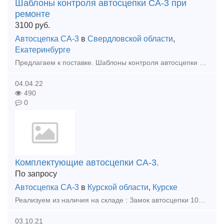
Шаблоны контроля автосцепки СА-3 при
ремонте
3100
руб.
Автосцепка СА-3
в
Свердловской области
,
Екатеринбурге
Предлагаем к поставке. Шаблоны контроля автосцепки СА-3 при ремонте: 1. Шаблон 777Р-М, Т416.34.000 2шт. – 9550р. 2. Шаблон 780Р-М, Т416.35.000 3шт.– 12100р. 3. Шаблон 816Р, Т416.12.00
04.04.22
490
0
Комплектующие автосцепки СА-3.
По запросу
Автосцепка СА-3
в
Курской области
,
Курске
Реализуем из наличия на складе : Замок автосцепки 106.01.002-1 Замкодержатель 106.01.003-0 Подъемник замка 106.01.004-0 Предохранитель замка автосцепки 106.01.006-0 Валик подъе
03.10.21