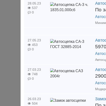
Автос
28.05.23
537
По з
0
Автос
Авто
27.05.23
453
597
0
Автос
Авто
27.03.23
748
290
0
Автос
Замо
26.03.23
504
По з