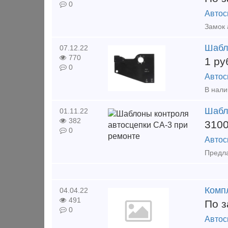
0
Автос
Замок 
Шабл
07.12.22
770
1
ру
0
Автос
Шабл
01.11.22
382
310
0
Автос
Комп
04.04.22
491
По з
0
Автос