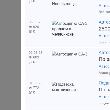
0
Автос
Авто
06.06.23
920
250
0
Автос
Авто
02.06.23
603
По з
0
Автос
Подв
01.06.23
772
По з
0
Автос