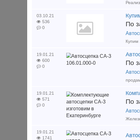
Купим
03.10.21
536
По з
0
Автос
Автос
19.01.21
600
По з
0
Автос
Комп
19.01.21
571
По з
0
Автос
19.01.21
Авто
1741