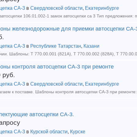
цепка СА-3
в
Свердловской области
,
Екатеринбурге
автосцепки 106.01.002-1 замок автосцепки са 3 Тип предложения: 
оны железнодорожные для приемки автосцепки СА-
б.
цепка СА-3
в
Республике Татарстан
,
Казани
оны контроля автосцепки СА-3 при ремонте
0
руб.
цепка СА-3
в
Свердловской области
,
Екатеринбурге
лектующие автосцепки СА-3.
апросу
цепка СА-3
в
Курской области
,
Курске