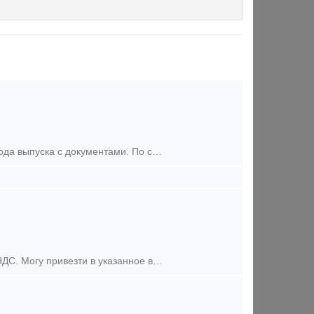
Минимальный заказ машинная норма 90-100 шт. Автосцепка новая 2020 года выпуска с документами. По самой выгодной цене на рынке! ! ! Относиться к ударно-тяговому оборудованию и предназн
Продам усиленные автосцепки 518 в количестве 20 шт, цена 25000 руб с НДС. Могу привезти в указанное вами ВРК.