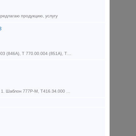
предлагаю продукцию, услугу
3
В наличии. Шаблоны: Т 770.00.001 (821А), Т 770.00.002 (828А), Т 770.00.003 (846А), Т 770.00.004 (851А), Т 770.00.005 (852А), Т 770.00.006 (884А), Т 770.00.007 (830А), Т 770.00.008 (47Г1), Т 770.00.0
Предлагаем к поставке. Шаблоны контроля автосцепки СА-3 при ремонте: 1. Шаблон 777Р-М, Т416.34.000 2шт. – 9550р. 2. Шаблон 780Р-М, Т416.35.000 3шт.– 12100р. 3. Шаблон 816Р, Т416.12.00