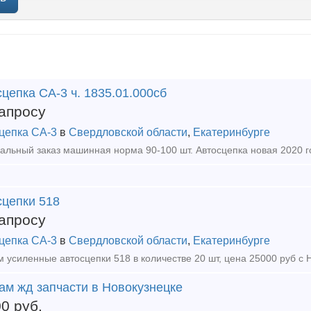
цепка СА-3 ч. 1835.01.000сб
апросу
цепка СА-3
в
Свердловской области
,
Екатеринбурге
сцепки 518
апросу
цепка СА-3
в
Свердловской области
,
Екатеринбурге
ам жд запчасти в Новокузнецке
00
руб.