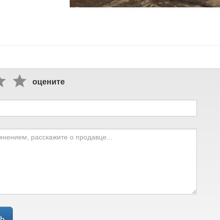
оцените
ь