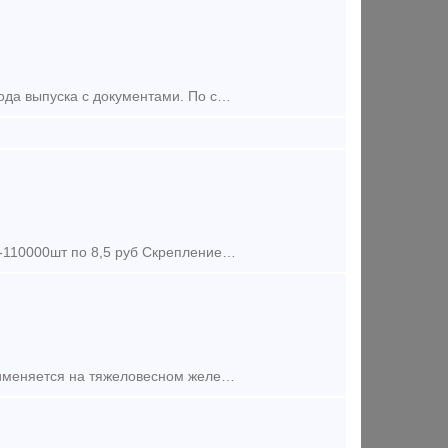
Минимальный заказ машинная норма 90-100 шт. Автосцепка новая 2021 года выпуска с документами. По самой выгодной цене на рынке! ! ! относиться к ударно-тяговому оборудованию и предназн
Автосцепка СА-3 ГОСТ 32885-2014 по 59700 Уголок ИЗОЛИРУЮЩИЙ арс -110000шт по 8,5 руб Скрепление АРС - 15000компл по 690 рубкомплект на шпалу Клемма арс - 60000шт по 78 руб Подк
Модернизированная или усиленная автосцепка СА-3М по проекту 518 применяется на тяжеловесном железнодорожном транспорте. Эта сцепка взаимосцепляемая с обычной автосцепкой 106.01.001-00/05, но