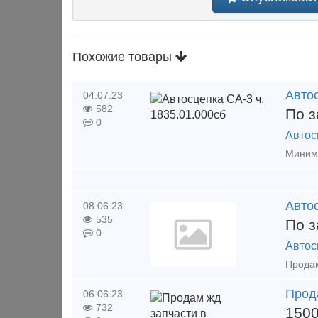
Похожие товары
Автос
04.07.23
582
По з
0
Автос
Авто
08.06.23
535
По з
0
Автос
Прод
06.06.23
732
150