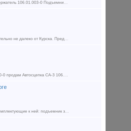
Реализуем из наличия на складе : Замок автосцепки 106.01.002-1 Замкодержатель 106.01.003-0 Подъемник замка 106.01.004-0 Предохранитель замка автосцепки 106.01.006-0 Валик подъе
Купим автосцепки СА-3 б/у не старше 2000 года, в количестве 20шт. Желательно не далеко от Курска. Предложения просим присылать на zd.kursk yandex ru или по телефону 8-920-731-99-90. Рассмот
продам Автосцепка СА-3 106.01.000-0 продам Автосцепка СА-3 106.01.000-0 продам Автосцепка СА-3 106.01.000-0 продам Автосцепка СА-3 106.01.000-0 продам Автосцепка СА-3 1
рге
Железнодорожная продукция собственного производства. Автосцепка и комплектующие к ней: подъемник замка, предохранитель замка, валик подъемника, замок, замкодержатель, поглощающий аппарат, корп