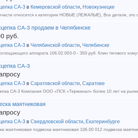
цепка СА-3
в
Кемеровской области
,
Новокузнецке
сцепка СА-3 продаем в Челябинске
00
руб.
цепка СА-3
в
Челябинской области
,
Челябинске
сцепка СА-3
апросу
цепка СА-3
в
Саратовской области
,
Саратове
еска маятниковая
апросу
цепка СА-3
в
Свердловской области
,
Екатеринбурге