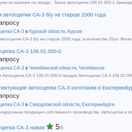
 автосцепки СА-3 б/у не старше 2000 года
апросу
цепка СА-3
в
Курской области
,
Курске
цепка СА-3 106.01.000-0
апросу
цепка СА-3
в
Челябинской области
,
Челябинске
лектующие автосцепки СА-3 изготовим в Екатеринбу
апросу
цепка СА-3
в
Свердловской области
,
Екатеринбурге
5
сцепка СА-3 новая
/5