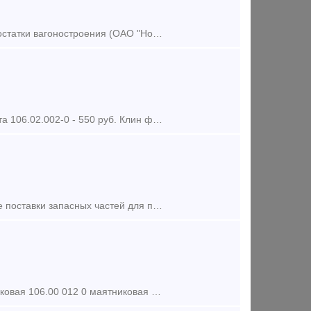
Все запчасти относятся к категории НОВЫЕ (ЛЕЖАЛЫЕ), Все детали, это остатки вагоностроения (ОАО "Новокузнецкий вагоностроительный завод"), Года выпуска 2014 г.в. Готовы о
Клин поглощающего аппарата 106.02.003-0 - 350 руб. Клин тягового хомута 106.02.002-0 - 550 руб. Клин фрикционный Ханина М1698.00.002 - 680 руб. Колодка локомотивная гребневая тип М -
Автосцепка СА-3 Компания ООО «ПСК «Терминал» более 10 лет на рынке поставки запасных частей для подвижного состава железнодорожного транспорта. Комплексные поставки полного перечня под
подвеска маятниковая подвеска маятниковая 106.00 012 подвеска маятниковая 106.00 012 0 маятниковая подвеска автосцепки маятниковая подвеска грузового вагона подвеска маятниковая