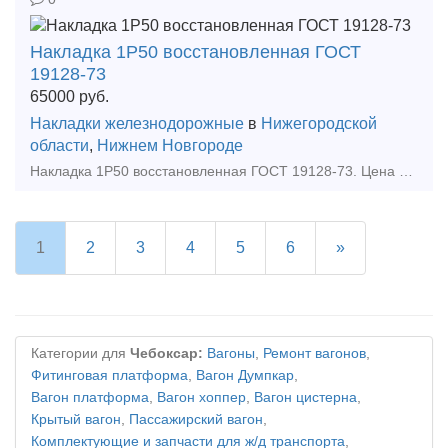
Накладка 1Р50 восстановленная ГОСТ
19128-73
65000
руб.
Накладки железнодорожные
в
Нижегородской
области
,
Нижнем Новгороде
Накладка 1Р50 восстановленная ГОСТ 19128-73. Цена накладки 1р 50 указана с ндсОтгрузка накладки 1Р-50: транспортной компанией или самовывозОплата накладок 1р50 осуществляется с пом
1
2
3
4
5
6
»
Категории для
Чебоксар:
Вагоны
,
Ремонт вагонов
,
Фитинговая платформа
,
Вагон Думпкар
,
Вагон платформа
,
Вагон хоппер
,
Вагон цистерна
,
Крытый вагон
,
Пассажирский вагон
,
Комплектующие и запчасти для ж/д транспорта
,