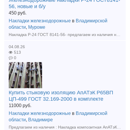
Железнодорожные накладки Р-24 ГОСТ8141-
56, новые и б/у
450
руб.
Накладки железнодорожные
в
Владимирской
области
,
Муроме
Накладка Р-24 ГОСТ 8141-56- предлагаем из наличия на нашем складе, новая, бу, гарантия качества, оперативная отгрузка. Оплата: наличными, безналичным расчетом, банковской картой. Скидки от выбора о
04.08.26
513
0
Купить стыковую изоляцию АпАТэК Р65ВП
ЦП-499 ГОСТ 32.169-2000 в комплекте
11000
руб.
Накладки железнодорожные
в
Владимирской
области
,
Владимире
Предлагаем из наличия : Накладка композитная АпАТэК Р65ВП ЦП-499-2шт, Прокладка стыковая ПСН-65 ЦП-507-1шт., Прокладка стыковая ПСН-65 ЦП-507-1шт., Планка стопорная СИ-Р65ВП-8-2 ЦП-504-2шт., Планка ст