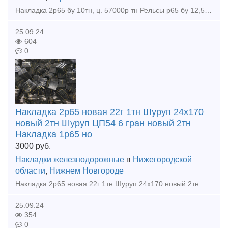
Накладка 2р65 бу 10тн, ц. 57000р тн Рельсы р65 бу 12,5м 1гр. износа, 300тн, ц. 69000р тн с ндс С доставкой цена договорная. Покупаем любые материалы ВСП, вагонные запчасти во всех регионах РФ
25.09.24
604
0
Накладка 2р65 новая 22г 1тн Шуруп 24х170
новый 2тн Шуруп ЦП54 6 гран новый 2тн
Накладка 1р65 но
3000
руб.
Накладки железнодорожные
в
Нижегородской
области
,
Нижнем Новгороде
Накладка 2р65 новая 22г 1тн Шуруп 24х170 новый 2тн Шуруп ЦП54 6 гран новый 2тн Накладка 1р65 новая 22г 2,5тн Костыль 16х16х165 новый 8тн Клеммный болт 22х75 голый новый 2,5тн Закладн
25.09.24
354
0