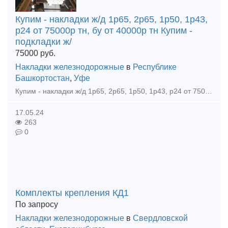
Купим - накладки ж/д 1р65, 2р65, 1р50, 1р43,
р24 от 75000р тн, бу от 40000р тн Купим -
подкладки ж/
75000
руб.
Накладки железнодорожные
в
Республике
Башкортостан
,
Уфе
Купим - накладки ж/д 1р65, 2р65, 1р50, 1р43, р24 от 75000р тн, бу от 40000р тн Купим - подкладки ж/д кб65, кд65, кб50, кд50, дн6-65, д65 от 80000р тн, бу от 35000р тн Купим - рельсы р65, р50, р4
17.05.24
263
0
Комплекты крепления КД1
По запросу
Накладки железнодорожные
в
Свердловской