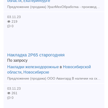
области
,
Екатеринбурге
Предложение (продажа) УралМехОбработка - производитель соединительных и крепежных изделий применяемых при строительстве в районах с сейсмичностью 7-9 баллов.
03.11.23
219
0
Накладка 2Р65 старогодняя
По запросу
Накладки железнодорожные
в
Новосибирской
области
,
Новосибирске
Предложение (продажа) ООО Авангард В наличии на складе в г. Новосибирске. Также в наличии: рельсы, шпалы, подкладка, накладка, прокладка, крепеж, стрелочные
03.11.23
261
0