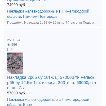
74000
руб.
Накладки железнодорожные
в
Нижегородской
области
,
Нижнем Новгороде
Продаём : Накладка 2р65 бу 10тн по 74тыс р тн Подкладка Д65 бу 70тн по 35000р тн Прокладка Цп487:13900шт по 47р шт Прокладка Цп638:43260шт по 47р шт Накладка 1р65 новая 7т по 105тыс р тн
25.09.24
586
0
Накладка 2р65 бу 10тн, ц. 57000р тн Рельсы
р65 бу 12,5м 1гр. износа, 300тн, ц. 69000р тн
с ндс С д
57000
руб.
Накладки железнодорожные
в
Нижегородской
области
,
Боре