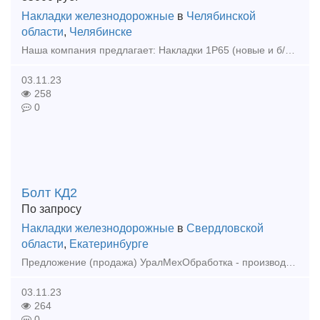
Накладки железнодорожные
в
Челябинской
области
,
Челябинске
Наша компания предлагает: Накладки 1Р65 (новые и б/у); Накладки 2Р65 (новые и б/у); Накладки 1Р50 (новые и б/у); Болт стыковой М24х150 (в сборе и по отдельности); Болт стыко
03.11.23
258
0
Болт КД2
По запросу
Накладки железнодорожные
в
Свердловской
области
,
Екатеринбурге
Предложение (продажа) УралМехОбработка - производитель соединительных и крепежных изделий применяемых при строительстве в районах с сейсмичностью 7-9 баллов.
03.11.23
264
0