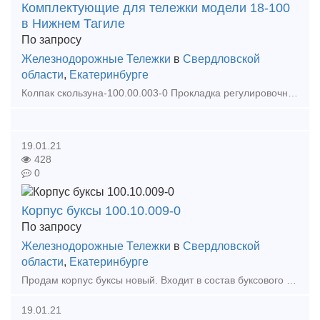
Комплектующие для тележки модели 18-100
в Нижнем Тагиле
По запросу
Железнодорожные Тележки
в
Свердловской
области
,
Екатеринбурге
Колпак скользуна-100.00.003-0 Прокладка регулировочная-100.00.004-0 Планка фрикционная-100.00.008-3 Балка надрессорная-100.00.010-4сб Рама боковая-100.00.020-4сб Прокладка-100.0
19.01.21
428
0
Корпус буксы 100.10.009-0
По запросу
Железнодорожные Тележки
в
Свердловской
области
,
Екатеринбурге
Продам корпус буксы новый. Входит в состав буксового узла тележки 18-100. Изготавливается методом литья из ст.20ГЛ. Служит для передачи нагрузки на шейку оси колесной пары от массы вагона,
19.01.21