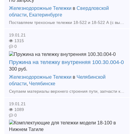
По запросу
Железнодорожные Тележки
в
Свердловской
области
,
Екатеринбурге
Поставляем трехосные тележки 18-522 и 18-522 А (с выходом на пути МПС) производства ОАО НПК Уралвагонзавод. Максимальная расчетная статическая нагрузка от колесной пары на рельсы, кН (т
19.01.21
1315
0
Пружина на тележку внутренняя 100.30.004-0
300
руб.
Железнодорожные Тележки
в
Челябинской
области
,
Челябинске
Скупаем материалы верхнего строения пути, запчасти к грузовым вагонам, локомотивам, тепловозам, электровозам! Пружина на тележку внутренняя 100.30.004-0 -300 Удобная форма расчета, по н
19.01.21
1089
0