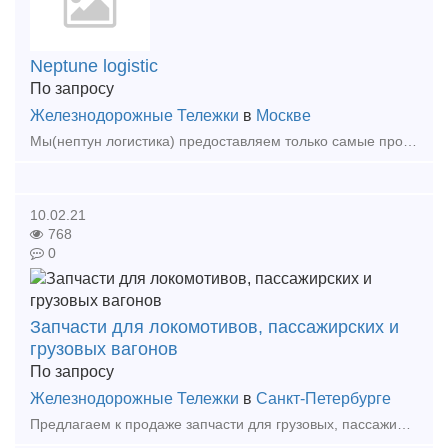
Neptune logistic
По запросу
Железнодорожные Тележки
в
Москве
Мы(нептун логистика) предоставляем только самые профессиональные и эффективные логистические услуги. Наша компания занимается международными ж.д мультимодальными грузоперевозками(контейнер)
10.02.21
768
0
Запчасти для локомотивов, пассажирских и
грузовых вагонов
По запросу
Железнодорожные Тележки
в
Санкт-Петербурге
Предлагаем к продаже запчасти для грузовых, пассажирских вагонов, а также к тяговому подвижному составу. Имеет прямые договора с крупнейшими производителями, обширную номенклатуру. Подбере