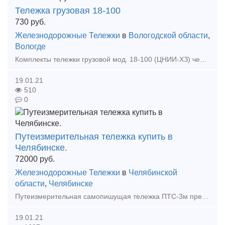
Тележка грузовая 18-100
730
руб.
Железнодорожные Тележки
в
Вологодской области
,
Вологде
Комплекты тележки грузовой мод. 18-100 (ЦНИИ-ХЗ) черт. 100.00.000-0СБ ГОСТ 9246-2004 из деталей 2012-13г. производства Тамбовский ВРЗ ОАО "ВРМ" Стоимость одной тележки 730.000 р
19.01.21
510
0
Путеизмерительная тележка купить в
Челябинске.
72000
руб.
Железнодорожные Тележки
в
Челябинской
области
,
Челябинске
Путеизмерительная самопишущая тележка ПТС-3м предназначена для измерения ширины железнодорожной колеи в диапазоне от 1510 до 1560 мм и превышения одного рельса над другим (уровня) до +/- 125 м
19.01.21