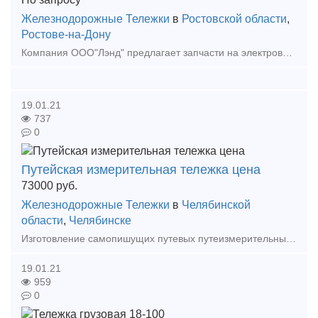
Железнодорожные Тележки
в
Ростовской области
,
Ростове-на-Дону
Компания ООО"Лэнд" предлагает запчасти на электровозы завода НЭВЗ: ВЛ,ЭП,ЭС,НП,ОПЭ,ЭД. Мы внимательно и оперативно рассматриваем все заявки. Наименование Чертеж кол-во опо
19.01.21
737
0
Путейская измерительная тележка цена
73000
руб.
Железнодорожные Тележки
в
Челябинской
области
,
Челябинске
Изготовление самопишущих путевых путеизмерительных тележек. На тележки имеется патент. Измерение железнодорожной колеи от 1510 до 1560 мм. Уровень рельса до +\- 125 мм. Тележки пожаро и взрыво
19.01.21
959
0