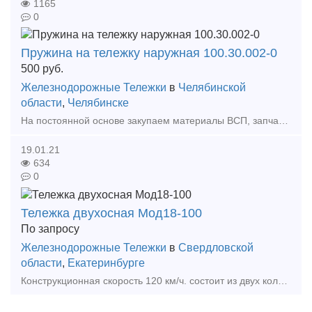
1165
0
Пружина на тележку наружная 100.30.002-0
500
руб.
Железнодорожные Тележки
в
Челябинской
области
,
Челябинске
На постоянной основе закупаем материалы ВСП, запчасти для грузовых вагонов и тепловозов Пружина на тележку наружная 100.30.002-0 Пружина на тележку
19.01.21
634
0
Тележка двухосная Мод18-100
По запросу
Железнодорожные Тележки
в
Свердловской
области
,
Екатеринбурге
Конструкционная скорость 120 км/ч. состоит из двух колёсных пар с четырьмя буксами, двух литых рам, двух комплектов центрального рессорного подвешивания, надрессорной балки и тормозной рыча