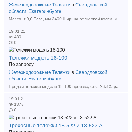
Железнодорожные Тележки
в
Свердловской
области
,
Екатеринбурге
Масса, т 9,6 База, мм 3400 Ширина рельсовой колеи, мм 1520 Высота от уровня головок рельсов до опорной поверхности подпятника в свободном состоянии, мм 824 Расстояние между осями с
19.01.21
489
0
Тележки модель 18-100
По запросу
Железнодорожные Тележки
в
Свердловской
области
,
Екатеринбурге
Продам тележки модели 18-100 производства УВЗ Характеристрики тележки 18-100: Число осей 2 Масса, т 4,8 База, мм 1850 Конструктивная скорость, км/ч 120 Тип рессорного под
19.01.21
1375
0
Трехосные тележки 18-522 и 18-522 А