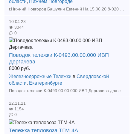
области
,
Нижнем Новгороде
г.Нижний Новгород Башулин Евгений На 15.06.20 8-920 257 49 77 8-962 516 96 36 b-nn21 yandex ru ЦЕНЫ ДОГОВОРНЫЕ.НАЛ. Наименование Кол-во Цена Втулка 45 мм синяя 19 г
10.04.23
3044
0
Поводок тележки К-0493.00.00.000 ИВП
Дергачева
8000
руб.
Железнодорожные Тележки
в
Свердловской
области
,
Екатеринбурге
Поводок тележки К-0493.00.00.000 ИВП Дергачева для снижения интенсивности извилистого движения и улучшения динамической устойчивости и плавности хода. Продольная жесткость:2600 — 4800 кГ/см
22.11.21
1154
0
Тележка тепловоза ТГМ-4А