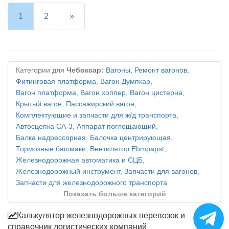
1
2
»
Категории для
Чебоксар:
Вагоны
,
Ремонт вагонов
,
Фитинговая платформа
,
Вагон Думпкар
,
Вагон платформа
,
Вагон хоппер
,
Вагон цистерна
,
Крытый вагон
,
Пассажирский вагон
,
Комплектующие и запчасти для ж/д транспорта
,
Автосцепка СА-3
,
Аппарат поглощающий
,
Балка надрессорная
,
Балочка центрирующая
,
Тормозные башмаки
,
Вентилятор Ebmpapst
,
Железнодорожная автоматика и СЦБ
,
Железнодорожный инструмент
,
Запчасти для вагонов
,
Запчасти для железнодорожного транспорта
Показать больше категорий
Калькулятор железнодорожных перевозок и
справочник логистических компаний