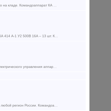
Оптом и в розницу. Новые и с хранения. Цены договорные. Большое кол-во на кладе. Командоаппарат КА 414 А-1 У2 Командоаппарат КА 414 А-2 У2 Командоаппарат КА 414 А-3 У2 Коман
Поставим из оптом из наличия по выгодной цене в любой регион России. КА 414 А-1 У2 500В 16А – 13 шт. КА 414 А-1 У2 380В 16А – 4 шт. КА 414 А -2 500В 16А – 7 шт. КА-414 А-3 У2 500В
Командоконтроллер типа ЭК – _ -МТ предназначен для дистанционного электрического управления аппаратами электротехнических устройств электроприводов экскаваторных установок. Командоконтролле
Поставим из наличия на складе по приемлемым ценам в короткие сроки в любой регион России. Командоаппарат КА-424 А-1 У2 Командоаппарат КА-424 А-5 У2 Командоаппарат КА-424 А-30