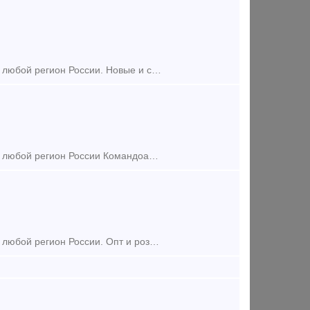
Поставим из наличия на складе по приемлемым ценам в короткие сроки в любой регион России. Новые и с хранения. Опт и розница. Цена договорная. Командоаппарат КА 414 А-1 У2 Ко
Поставим из наличия на складе по приемлемым ценам в короткие сроки в любой регион России Командоаппарат КА-40 58-2 У2. Большой ассортимент Командоаппаратов в наличии на складе. Цена
Поставим из наличия на складе по приемлемым ценам в короткие сроки в любой регион России. Опт и розница. Цена договорная. Новые и с хранения. Командоаппараты кулачковые регулиру