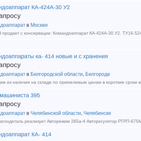
ндоаппарат КА-424А-30 У2
апросу
доаппарат
в
Москве
ндоаппараты ка- 414 новые и с хранения
апросу
доаппарат
в
Белгородской области
,
Белгороде
 машиниста 395
апросу
доаппарат
в
Челябинской области
,
Челябинске
ндоаппарат КА- 414