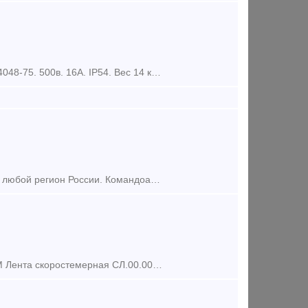
КОЭМЗ продает с консервации: Командоаппарат КА-424А-30 У2. ТУ16-524048-75. 500в. 16А. IP54. Вес 14 кг. Проверенное советское качество. Командоаппараты кулачковые регулируемые предназначены для
Поставим из наличия на складе по приемлемым ценам в короткие сроки в любой регион России. Командоаппараты кулачковые регулируемые предназначены для автоматического управления электриче
ООО Вагондеталь реализует Авторежим 265а-4 Авторегулятор РТРП-675М Лента скоростемерная СЛ.00.00.35 Балочка центрирующая 106.00.011-2, 106.00.011-0 Башмак Горочный 87.39.00с