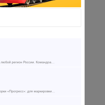
Поставим из наличия на складе по приемлемым ценам в короткие сроки в любой регион России. Командоаппарат КА-424 А-1 У2 Командоаппарат КА-424 А-5 У2 Командоаппарат КА-424 А-30
Осуществляем продажу и поставку электроискровых маркеров базовой сборки «Прогресс»: для маркировки металлических изделий имеющие электропроводность. Надёжные и высококачественные электромаркеры [ Элек