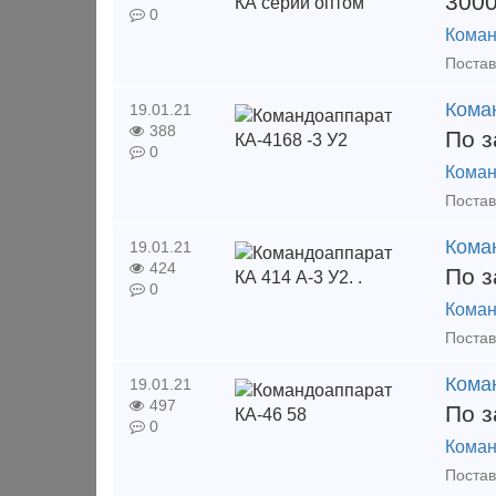
300
0
Коман
Кома
19.01.21
388
По з
0
Коман
Коман
19.01.21
424
По з
0
Коман
Кома
19.01.21
497
По з
0
Коман