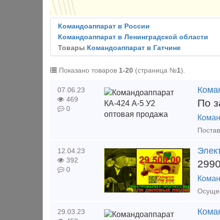
Командоаппарат в России
Командоаппарат в Ленинградской области
Товары
Командоаппарат в Гатчине
Показано товаров
1-20
(страница №
1
).
Кома
07.06.23
469
По з
0
Коман
Элект
12.04.23
392
299
0
Коман
Коман
29.03.23