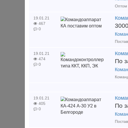
Кома
19.01.21
467
300
0
Коман
Кома
19.01.21
474
По з
0
Коман
Кома
19.01.21
405
По з
0
Коман