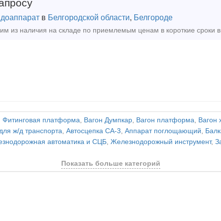
апросу
доаппарат
в
Белгородской области
,
Белгороде
,
Фитинговая платформа
,
Вагон Думпкар
,
Вагон платформа
,
Вагон 
для ж/д транспорта
,
Автосцепка СА-3
,
Аппарат поглощающий
,
Балк
знодорожная автоматика и СЦБ
,
Железнодорожный инструмент
,
З
Показать больше категорий
и