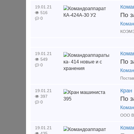
Кома
19.01.21
516
По з
0
Коман
Кома
19.01.21
549
По з
0
Коман
Кран
19.01.21
397
По з
0
Коман
Кома
19.01.21
435