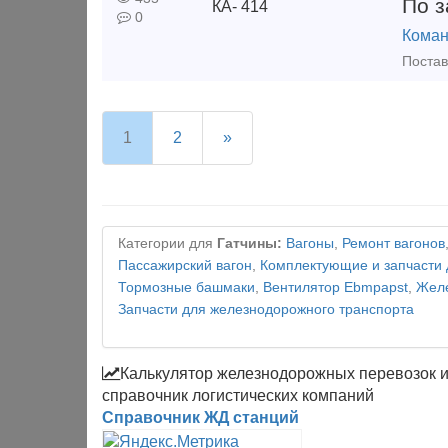
По з
0
Коман
1
2
»
Категории для
Гатчины:
Вагоны
,
Ремонт вагонов
Пассажирский вагон
,
Комплектующие и запчасти 
Тормозные башмаки
,
Вентилятор Ebmpapst
,
Желе
Запчасти для железнодорожного транспорта
Калькулятор железнодорожных перевозок 
справочник логистических компаний
Справочник ЖД станций