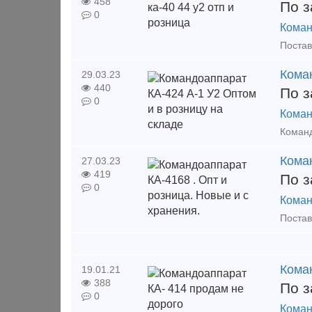
458
По з
0
Коман
Коман
29.03.23
440
По з
0
Коман
Коман
27.03.23
419
По з
0
Коман
Кома
19.01.21
388
По з
0
Коман