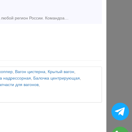
Поставим из наличия на складе по приемлемым ценам в короткие сроки в любой регион России. Командоаппарат КА 414 А-1 У2 Командоаппарат КА 414 А-2 У2 Командоаппарат КА 414 А-3 У
хоппер
,
Вагон цистерна
,
Крытый вагон
,
а надрессорная
,
Балочка центрирующая
,
апчасти для вагонов
,