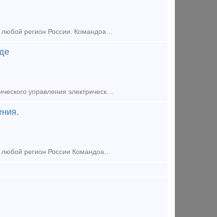
Поставим из наличия на складе по приемлемым ценам в короткие сроки в любой регион России. Командоаппараты кулачковые регулируемые предназначены для автоматического управления электрическим
аде
Командоаппараты кулачковые регулируемые предназначены для автоматического управления электрическими приводами постоянного и переменного тока путем переключения вторичных цепей контакторов, пус
ения.
Поставим из наличия на складе по приемлемым ценам в короткие сроки в любой регион России Командоаппарат КА-41 68 -3 У2 . Командоаппараты кулачковые регулируемые предназначены для автом