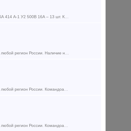
Поставим из оптом из наличия по выгодной цене в любой регион России. КА 414 А-1 У2 500В 16А – 13 шт. КА 414 А-1 У2 380В 16А – 4 шт. КА 414 А -2 500В 16А – 7 шт. КА-414 А-3 У2 5
Поставим из наличия на складе по приемлемым ценам в короткие сроки в любой регион России. Наличие на складе. Оптом и в розницу. Выгодные цены. Командоаппарат КА 414 А-1 У2
Поставим из наличия на складе по приемлемым ценам в короткие сроки в любой регион России. Командоаппарат КА 414 А-1 У2 Командоаппарат КА 414 А-2 У2 Командоаппарат КА 414 А-3 У
Поставим из наличия на складе по приемлемым ценам в короткие сроки в любой регион России. Командоаппарат КА-46 58-3 У2 Командоаппарат КА-46 58-5 У2 Командоаппарат КА-46 58-6 У2