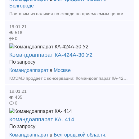
Белгороде
Поставим из наличия на складе по приемлемым ценам в короткие сроки в любой регион России. Командоаппараты кулачковые регулируемые предназначены для автоматического управления электриче
19.01.21
516
0
Командоаппарат КА-424А-30 У2
По запросу
Командоаппарат
в
Москве
КОЭМЗ продает с консервации: Командоаппарат КА-424А-30 У2. ТУ16-524048-75. 500в. 16А. IP54. Вес 14 кг. Проверенное советское качество. Командоаппараты кулачковые регулируемые предназначены для
19.01.21
435
0
Командоаппарат КА- 414
По запросу
Командоаппарат
в
Белгородской области
,