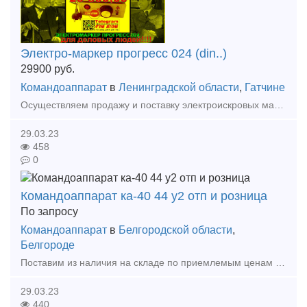
Электро-маркер прогресс 024 (din..)
29900
руб.
Командоаппарат
в
Ленинградской области
,
Гатчине
Осуществляем продажу и поставку электроискровых маркеров базовой сборки «Прогресс»: для маркировки металлических изделий имеющие электропроводность. Надёжные и высококачественные электромаркеры [ Элек
29.03.23
458
0
Командоаппарат ка-40 44 у2 отп и розница
По запросу
Командоаппарат
в
Белгородской области
,
Белгороде
Поставим из наличия на складе по приемлемым ценам в короткие сроки в любой регион России. Командоаппараты кулачковые регулируемые предназначены для автоматического управления электрическим
29.03.23
440