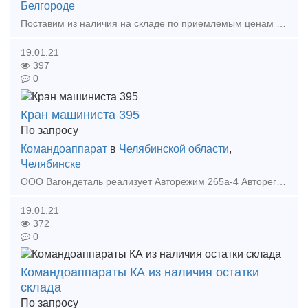
Белгороде
Поставим из наличия на складе по приемлемым ценам в короткие сроки в любой регион России. Командоаппарат КА 414 А-1 У2 Командоаппарат КА 414 А-2 У2 Командоаппарат КА 414 А-3 У
19.01.21
397
0
Кран машиниста 395
По запросу
Командоаппарат
в
Челябинской области
,
Челябинске
ООО Вагондеталь реализует Авторежим 265а-4 Авторегулятор РТРП-675М Лента скоростемерная СЛ.00.00.35 Балочка центрирующая 106.00.011-2, 106.00.011-0 Башмак Горочный 87.39.00с
19.01.21
372
0
Командоаппараты КА из наличия остатки
склада
По запросу