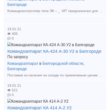
Белгороде
Командоконтроллер типа ЭК – _ -МТ предназначен для дистанционного электрического управления аппаратами электротехнических устройств электроприводов экскаваторных установок. Командоконтролле
19.01.21
405
0
Командоаппарат КА-424 А-30 У2 в Белгороде
По запросу
Командоаппарат
в
Белгородской области
,
Белгороде
Поставим из наличия на складе по приемлемым ценам в короткие сроки в любой регион России. Командоаппарат КА-424 А-1 У2 Командоаппарат КА-424 А-5 У2 Командоаппарат КА-424 А-30
19.01.21
521
0
Командоаппарат КА 414 А-2 У2