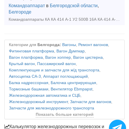
Командоаппарат
в
Белгородской области
,
Белгороде
Командоаппараты КА КА 414 А-1 У2 500В 16А КА 414 А-1 У2 380В 16А на правую сторону КА 414 А -2 500В 16А на левую сторону КА-414 А-3 У2 500В 16А в обе стороны Возможно, Вас также
Категории для
Белгорода:
Вагоны
,
Ремонт вагонов
,
Фитинговая платформа
,
Вагон Думпкар
,
Вагон платформа
,
Вагон хоппер
,
Вагон цистерна
,
Крытый вагон
,
Пассажирский вагон
,
Комплектующие и запчасти для ж/д транспорта
,
Автосцепка СА-3
,
Аппарат поглощающий
,
Балка надрессорная
,
Балочка центрирующая
,
Тормозные башмаки
,
Вентилятор Ebmpapst
,
Железнодорожная автоматика и СЦБ
,
Железнодорожный инструмент
,
Запчасти для вагонов
,
Запчасти для железнодорожного транспорта
Показать больше категорий
Калькулятор железнодорожных перевозок и