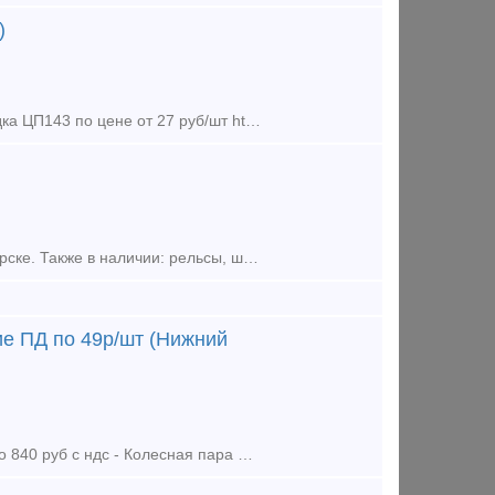
)
Предложение (продажа) - Прокладка ЦП74 по цене от 27 руб/шт - Прокладка ЦП143 по цене от 27 руб/шт https://lsk52.ru/p/256687980-prokladka-cp143-356-74-tu-2
Предложение (продажа) ООО Авангард В наличии на складе в г Новосибирске. Также в наличии: рельсы, шпалы, подкладка, накладка, прокладка, крепеж, стрелочные п
ие ПД по 49р/шт (Нижний
Предложение (продажа) - Колодка гребневая тип М 2018-19гг 3000 штук по 840 руб с ндс - Колесная пара НОНК 2018-19гг по 349000 руб с ндс 20% - Прокладка Ц