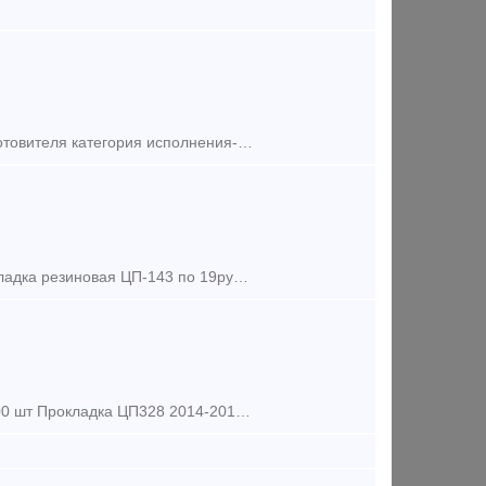
Предложение (продажа) 50 000 штук в наличии с документами завода-изготовителя категория исполнения-1 Цена: договорная
Предложение (продажа) Прокладка резиновая ЦП-328 по 24 руб./шт Прокладка резиновая ЦП-143 по 19руб./шт Прокладка резиновая ЦП-362 по 39 руб./шт Прокла
Спрос (покупка) Прокладка ЦП143 2014-2016гг выпуска под эксопрт - 60000 шт Прокладка ЦП328 2014-2016гг выпуска под эксопрт - 60000 шт Также купим комп