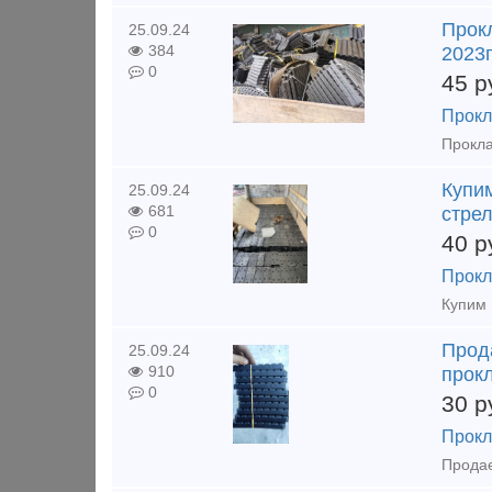
Прокл
25.09.24
384
2023г
0
45
р
Прокл
Купи
25.09.24
681
стре
0
40
р
Прокл
Прод
25.09.24
910
прок
0
30
р
Прокл