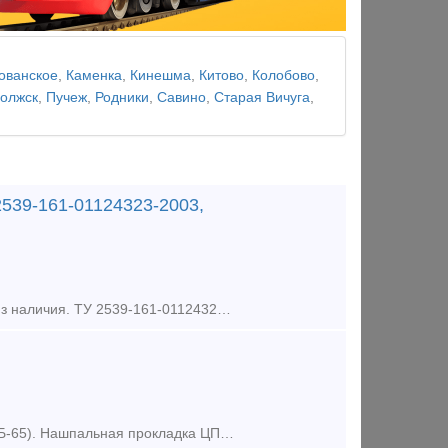
ованское
,
Каменка
,
Кинешма
,
Китово
,
Колобово
,
олжск
,
Пучеж
,
Родники
,
Савино
,
Старая Вичуга
,
539-161-01124323-2003,
Прокладка резиновая ОП-366 под подкладку ДН6-65 ГОСТ Р 56291-2014,из наличия. ТУ 2539-161-01124323-2003 Прокладка резиновая ОП-366 под подкладку применяется в качестве амортизатора между шпалой дере
Предлагаем из наличия, Нашпальная прокладка ЦП-328 (под подкладку КБ-65). Нашпальная прокладка ЦП-328 (под подкладку КБ-65) выполняет функции амортизатора, и устанавливается между шпалой железобето