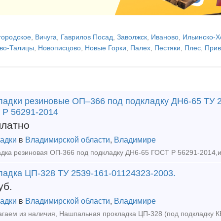
городское
,
Вичуга
,
Гаврилов Посад
,
Заволжск
,
Иваново
,
Ильинско-Х
во-Талицы
,
Новописцово
,
Новые Горки
,
Палех
,
Пестяки
,
Плес
,
Прив
ладки резиновые ОП–366 под подкладку ДН6-65 ТУ 2
 Р 56291-2014
платно
адки
в
Владимирской области
,
Владимире
ладка ЦП-328 ТУ 2539-161-01124323-2003.
уб.
адки
в
Владимирской области
,
Владимире