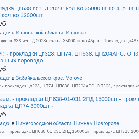
адка цп638 исп. Д 2023г кол-во 35000шт по 45р шт 
 кол-во 12000шт
уб.
адки
в
Ивановской области
,
Иваново
м : - прокладки цп328, ЦП74, ЦП638, ЦП204АРС, ОП3
лочных переводо
уб.
адки
в
Забайкальском крае
,
Могоче
аем: - прокладка ЦП638-01-031 2ПД 15000шт - прокл
ладка ЦП74 3000шт -
уб.
адки
в
Нижегородской области
,
Нижнем Новгороде