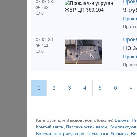
Прок
07.06.23
282
9
ру
0
Прокл
Прокл
07.06.23
411
По з
0
Прокл
1
2
3
4
5
6
»
Категории для
Ивановской области:
Вагоны
,
Ре
Крытый вагон
,
Пассажирский вагон
,
Комплектующи
Балочка центрирующая
,
Тормозные башмаки
,
Ве