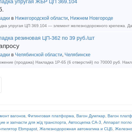
ладка упругая ЖБР ЦП 369.104
б.
адки
в
Нижегородской области
,
Нижнем Новгороде
адка резиновая ЦП-362 по 39 руб./шт
апросу
адки
в
Челябинской области
,
Челябинске
монт вагонов
,
Фитинговая платформа
,
Вагон Думпкар
,
Вагон плат
е и запчасти для ж/д транспорта
,
Автосцепка СА-3
,
Аппарат пог
нтилятор Ebmpapst
,
Железнодорожная автоматика и СЦБ
,
Железно