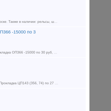
Предложение (продажа) ООО Авангард В наличии на складе в г.Новосибирске. Также в наличии: рельсы, шпалы, подкладка, накладка, прокладка, крепеж, стрелочные п
П366 -15000 по 3
Предложение (продажа) Прокладка ЦП328 -40000 шт по 15, 5 рублей, Прокладка ОП366 -15000 по 30 руб, ЦП143 -20000 шт по 17 рублей (Муром) - Предложение Пр
Предложение (продажа) Прокладка ЦП74 (143, 356) по 27 руб. в наличии Прокладка ЦП143 (356, 74) по 27 руб. в наличии Прокладка ЦП204 арс М-АРС ПД по 55 руб.