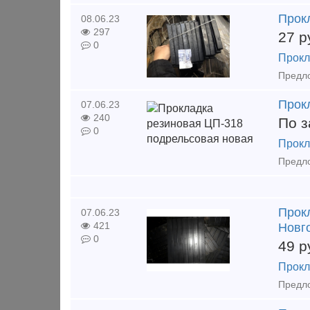
Прок
08.06.23
297
27
р
0
Прокл
Прок
07.06.23
240
По з
0
Прокл
Прок
07.06.23
421
Новг
0
49
р
Прокл