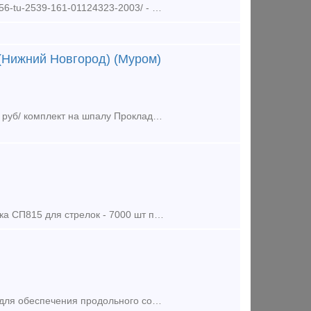
Предложение (продажа) https://lsk52.ru/p/256688736-prokladka-cp74-143-356-tu-2539-161-01124323-2003/ - Прокладка ЦП74 по цене от 27 руб/шт - Прокладка ЦП143
(Нижний Новгород) (Муром)
Предложение (продажа) Скрепление арс4 -80000 комплектов по цене 685 руб/ комплект на шпалу Прокладка цп204 АРС-4 ТУ 3185-001-01115863- исполнение ПД по 50р/шт
Предложение (продажа) Прокладка ЦП487- 1183 шт по 19 руб\шт Прокладка СП815 для стрелок - 7000 шт по 9 руб\шт Любые другие материалы
Прокладки резиновые ЦП356 (143,74) на железобетонных шпалах служат для обеспечения продольного сопротивления смещению рельсов, снижения динамических нагрузок и электроизоляции; на деревянных ш