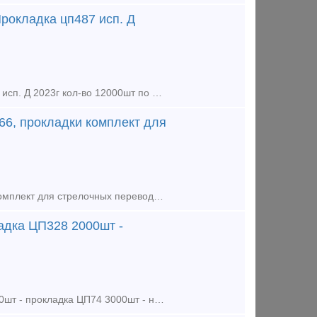
Прокладка цп487 исп. Д
Прокладка цп638 исп. Д 2023г кол-во 35000шт по 45р шт Прокладка цп487 исп. Д 2023г кол-во 12000шт по 45р шт Прокладка цп74 исп. Д 2023г кол-во 2000шт по 39р шт Прокладка оп366 исп. Д 2023г к
66, прокладки комплект для
Купим : - прокладки цп328, ЦП74, ЦП638, ЦП204АРС, ОП366, прокладки комплект для стрелочных переводов р65 - подкладки КД65, КБ65, СК65, СД65, КБ50, Д65 - накладки 1р65, 2р65, 1р50, 1р43 - рельсы
адка ЦП328 2000шт -
Продаем: - прокладка ЦП638-01-031 2ПД 15000шт - прокладка ЦП328 2000шт - прокладка ЦП74 3000шт - накладка 1р65 новая 22г 8тн цена договорная. Покупаем: - рельс р65 новые, резерв, б