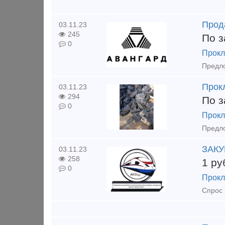
Прод
03.11.23
245
По з
0
Прокл
Прокл
03.11.23
294
По з
0
Прокл
ЗАКУ
03.11.23
258
1
ру
0
Прокл