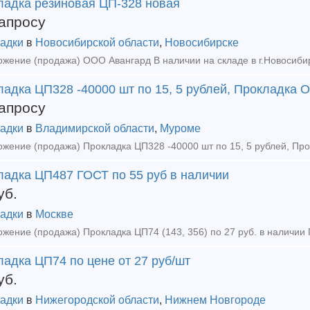
ладка резиновая ЦП-328 новая
апросу
адки
в
Новосибирской области
,
Новосибирске
адка ЦП328 -40000 шт по 15, 5 рублей, Прокладка О
апросу
адки
в
Владимирской области
,
Муроме
ладка ЦП487 ГОСТ по 55 руб в наличии
уб.
адки
в
Москве
адка ЦП74 по цене от 27 руб/шт
уб.
адки
в
Нижегородской области
,
Нижнем Новгороде