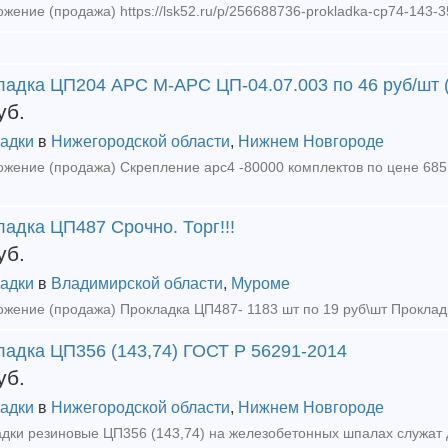
ладка ЦП204 АРС М-АРС ЦП-04.07.003 по 46 руб/шт 
уб.
адки
в
Нижегородской области
,
Нижнем Новгороде
адка ЦП487 Срочно. Торг!!!
уб.
адки
в
Владимирской области
,
Муроме
ладка ЦП356 (143,74) ГОСТ Р 56291-2014
уб.
адки
в
Нижегородской области
,
Нижнем Новгороде