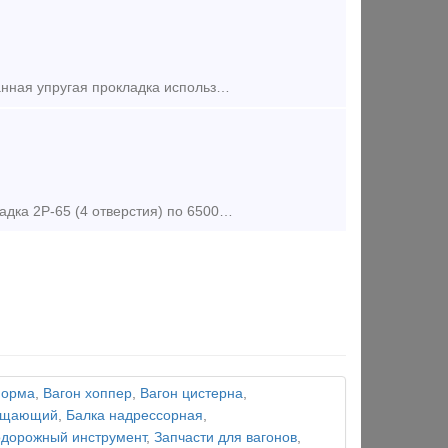
Прокладка упругая ЦП 369.104 — элемент железнодорожного крепежа. Данная упругая прокладка используется в скреплении типа ЖБР. Прокладка упругая ЦП 369.104 имеет длину 118 мм, ширину 120 мм
Предложение (продажа) Накладка 1Р-65 (6 отверстий) по 70000 руб. Накладка 2Р-65 (4 отверстия) по 65000 руб. Накладка 1Р-50 по 80000 руб./тонна. Наклад
форма
,
Вагон хоппер
,
Вагон цистерна
,
лощающий
,
Балка надрессорная
,
дорожный инструмент
,
Запчасти для вагонов
,