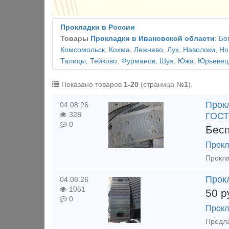
Прокладки в России
Товары
Прокладки в Ивановской области
:
Бо
Комсомольск
,
Кохма
,
Лежнево
,
Лух
,
Наволоки
,
Но
Талицы
,
Тейково
,
Фурманов
,
Шуя
,
Южа
,
Юрьевец
Показано товаров
1-20
(страница №
1
).
Прок
04.08.26
328
ГОСТ
0
Бес
Прокл
Прок
04.08.26
1051
50
р
0
Прокл