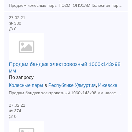
Продаем колесные пары ПЭ2М, ОПЭ1АМ Колесная пара 5ТП.224.026 (5ТН.224.026) По всем вопросам звонить по телефону или писать на почту Андрей Тел: +7 (922) 691-53-03 E-mail: di
27.02.21
380
0
Продам бандаж электровозный 1060х143х98
мм
По запросу
Колесные пары
в
Республике Удмуртия
,
Ижевске
Продам бандаж электровозный 1060х143х98 мм насос д49.107спч-4, в наличии По всем вопросам звоните по телефону или пишите на почту Андрей Тел: +7 (922) 691-53-03 E-mail: dir
27.02.21
374
0