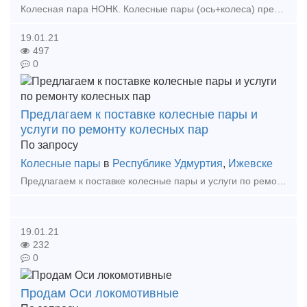
Колесная пара НОНК. Колесные пары (ось+колеса) предназначены для грузовых вагонов. Новые. Колесные пары РУ-1Ш-957-Г (новые), 100.10000-12СБ. Размер 2400х1000х1000 ГОСТ 48.35-2006
19.01.21
497
0
Предлагаем к поставке колесные пары и
услуги по ремонту колесных пар
По запросу
Колесные пары
в
Республике Удмуртия
,
Ижевске
Предлагаем к поставке колесные пары и услуги по ремонту колесных пар к тепловозам серий ТЭМ2, ТЭ116, ТЭ10, М62, ТГМ4, ТГМ6 с заменой элементов, а также к электровозам серий ОПЭ-1А, ПЭ-2М, ПЭ-2
19.01.21
232
0
Продам Оси локомотивные