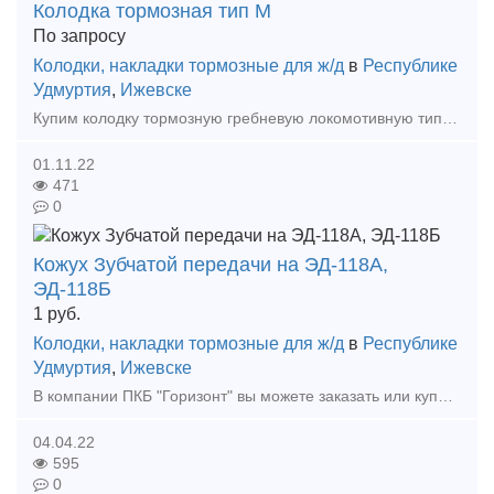
Колодка тормозная тип М
По запросу
Колодки, накладки тормозные для ж/д
в
Республике
Удмуртия
,
Ижевске
Купим колодку тормозную гребневую локомотивную тип М (ТЭМ1.40.60.024, 44-5287-0.00.00-СБ, ГОСТ 30249-97). с доставкой и самовывоз. Тип предложения: требуется продукция
01.11.22
471
0
Кожух Зубчатой передачи на ЭД-118А,
ЭД-118Б
1
руб.
Колодки, накладки тормозные для ж/д
в
Республике
Удмуртия
,
Ижевске
В компании ПКБ "Горизонт" вы можете заказать или купить из наличия: - Кожух Зубчатой передачи на ЭД-118А - Кожух Зубчатой передачи на ЭД-118Б В исполнении из металла т
04.04.22
595
0