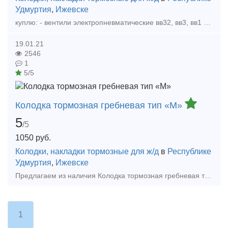
Удмуртия
,
Ижевске
куплю: - вентили электропневматические вв32, вв3, вв1 75в - индикаторы давления ИД1-1,5 ИД1-0,6 ЭДМУ6 ЭДМУ15 - аккумуляторные батареи 32тн-450, 48тн-450 - вкладыши МОП 8ТХ.263.178
19.01.21
2546
1
5/5
Колодка тормозная гребневая тип «М»
5
/5
1050
руб.
Колодки, накладки тормозные для ж/д
в
Республике
Удмуртия
,
Ижевске
Предлагаем из наличия Колодка тормозная гребневая тип «М». Компания "Промтэк" - это большой выбор запасных частей для тепловозов серии ТЭМ-2, ТЭМ-7, ТЭМ-18, ТГМ-4, ТГМ-6, ЧМЭ-3, ТГМ-
1