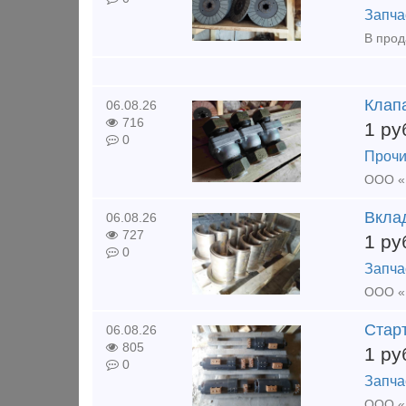
Запча
В прод
Клапа
06.08.26
716
1
ру
0
Прочи
Вкла
06.08.26
727
1
ру
0
Запча
ООО «К
Стар
06.08.26
805
1
ру
0
Запча
ООО «К