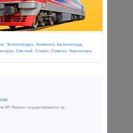
ое
,
Зеленоградск
,
Знаменск
,
Калининград
,
логорск
,
Светлый
,
Славск
,
Советск
,
Черняховск
,
ске
ООО «Транском» предлагает к поставке под заказ дизель Д50 (ПД1М) после КР. Ремонт осуществляется предприятием на собственной базе. Гарантия на выполненные работы, полноценное документальное сопровож