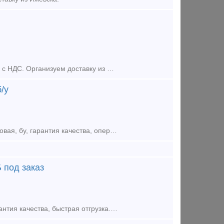
ООО «Кортдеталь» продает башмак тормозной горочный 8739.00сб. Цена с НДС. Организуем доставку из Ижевска.
/у
Накладка Р-24 ГОСТ 8141-56- предлагаем из наличия на нашем складе, новая, бу, гарантия качества, оперативная отгрузка. Оплата: наличными, безналичным расчетом, банковской картой. Скидки от выбора о
 под заказ
Башмак горочный ТУ 3201124.323-72-94,чертеж 8739.00СБ под заказ. Гарантия качества, быстрая отгрузка. Продукцию отгружаем со всеми документам: ( сертификат, паспорт, договор ) Звоните и размеща