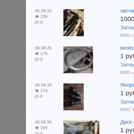
запч
06.08.26
238
100
0
Запча
венец
06.08.26
279
1
ру
0
Запча
ООО «К
Якор
06.08.26
274
1
ру
0
Запча
ООО "К
Диск
06.08.26
389
1
ру
0