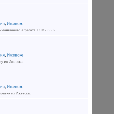
тия
,
Ижевске
ООО «Кортдеталь» продает запчасти для подвижного состава: привод двухмашинного агрегата ТЭМ2.85.60.015, подпятник вентилятора ТЭМ2.85.50.068 (ТЭМ2.85.50.050), стяжки винтовые ТЭМ1.40.60.020 (ТЭ3.10.10
тия
,
Ижевске
у из Ижевска.
тия
,
Ижевске
равка из Ижевска.