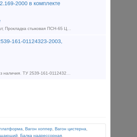
.169-2000 в комплекте
е
Предлагаем из наличия : Накладка композитная АпАТэК Р65ВП ЦП-499-2шт, Прокладка стыковая ПСН-65 ЦП-507-1шт., Прокладка стыковая ПСН-65 ЦП-507-1шт., Планка стопорная СИ-Р65ВП-8-2 ЦП-504-2шт., Планка ст
539-161-01124323-2003,
Прокладка резиновая ОП-366 под подкладку ДН6-65 ГОСТ Р 56291-2014,из наличия. ТУ 2539-161-01124323-2003 Прокладка резиновая ОП-366 под подкладку применяется в качестве амортизатора между шпалой дере
 платформа
,
Вагон хоппер
,
Вагон цистерна
,
лощающий
,
Балка надрессорная
,