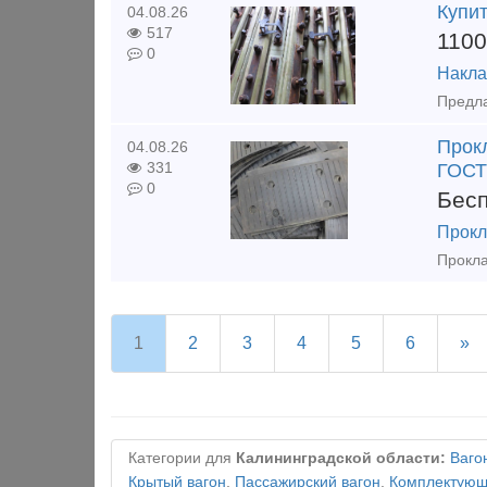
Купи
04.08.26
517
110
0
Накла
Прок
04.08.26
331
ГОСТ
0
Бес
Прокл
1
2
3
4
5
6
»
Категории для
Калининградской области:
Ваго
Крытый вагон
,
Пассажирский вагон
,
Комплектующи