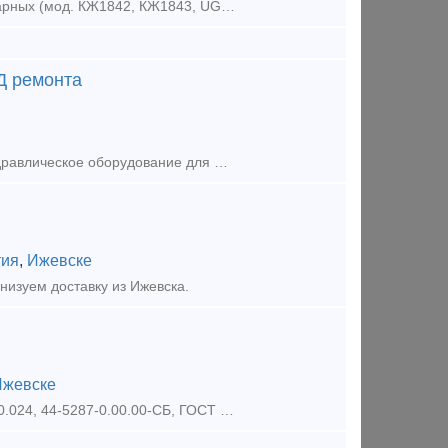
Ремонтируемое оборудование: выполним капитальный ремонт колёсотокарных (мод. КЖ1842, КЖ1843, UGB-150 ,UBB112ф3, осетокарные 1833, и колёсофрезерных КЖ-20,1836М.10 КЗТС, UBC-150, UBC-130, UBC-125 с Ч
Д ремонта
Выполняем ремонт колёсотокарных, осенакатных станков, прессовое , гидравлическое оборудование для формирования, распрессовки и запрессовки колесных пар железнодорожного подвижного состава (грузовых и
тия
,
Ижевске
изуем доставку из Ижевска.
Ижевске
В продаже тормозная колодка гребневая локомотивная тип М (ТЭМ1.40.60.024, 44-5287-0.00.00-СБ, ГОСТ 30249-97). Цена с НДС. Доставка.