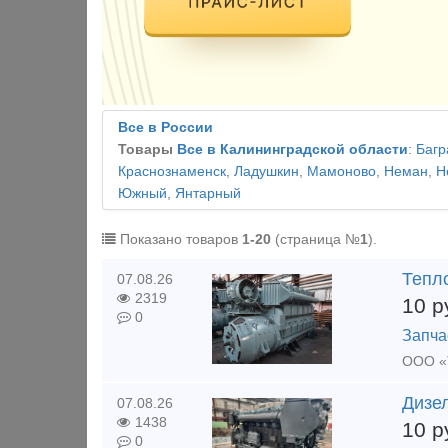
Все в России
Товары
Все в Калининградской области
:
Багр
Краснознаменск
,
Ладушкин
,
Мамоново
,
Неман
,
Н
Южный
,
Янтарный
Показано товаров
1-20
(страница №
1
).
Тепл
07.08.26
2319
10
р
0
Запча
Дизел
07.08.26
1438
10
р
0