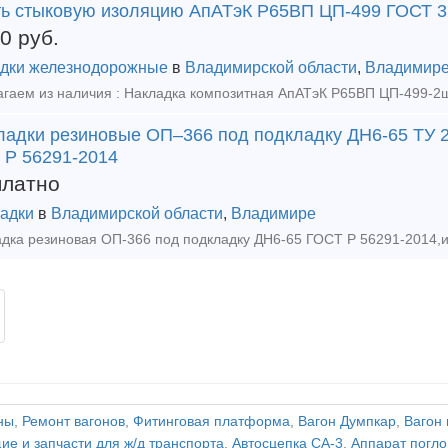
ть стыковую изоляцию АпАТэК Р65ВП ЦП-499 ГОСТ 32
00
руб.
дки железнодорожные
в
Владимирской области
,
Владимир
ладки резиновые ОП–366 под подкладку ДН6-65 ТУ 2
 Р 56291-2014
платно
адки
в
Владимирской области
,
Владимире
ны
,
Ремонт вагонов
,
Фитинговая платформа
,
Вагон Думпкар
,
Вагон
е и запчасти для ж/д транспорта
,
Автосцепка СА-3
,
Аппарат пог