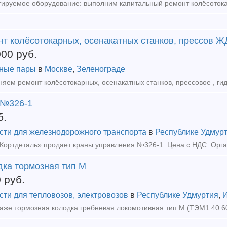
нт колёсотокарных, осенакатных станков, прессов Ж
000
руб.
ные пары
в
Москве
,
Зеленограде
 №326-1
б.
сти для железнодорожного транспорта
в
Республике Удмур
ортдеталь» продает краны управления №326-1. Цена с НДС. Орган
дка тормозная тип М
0
руб.
сти для тепловозов, электровозов
в
Республике Удмуртия
,