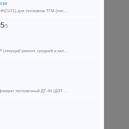
ске
ООО «Транском» предлагает к реализации тепловозный дизель 211Д-3 (6ЧН21/21) для тепловоза ТГМ (после ТР). Дизель укомплектован коленчатым валом после шлифовки (2 град.). Ремонт осуществлялся предприя
5
/5
Предлагаем оказание услуг по ремонту тепловозов в объеме ТР-3, СР и КР (текущий ремонт, средний и капитальный ремонт). Осуществляем ремонт тепловозов серии: - ТЭМ2 (ТЭМ2У, ТЭМ2УМ); - ТЭМ18 (ТЭМ18Д,
Диагностика и ремонт: Домкрат тепловозный ДТ-30 (ДЭТ-30 или ТЭД-30).Домкрат тепловозный ДТ-40 (ДЭТ-40 или ТЭД-40).Домкрат вагонный К-12.08. Установки домкратные передвижные УДП-120, УДП-160, УДП-200