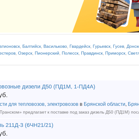
атионовск
,
Балтийск
,
Васильково
,
Гвардейск
,
Гурьевск
,
Гусев
,
Донск
естеров
,
Озерск
,
Пионерский
,
Полесск
,
Правдинск
,
Приморск
,
Свет
овозные дизели Д50 (ПД1М, 1-ПД4А)
уб.
сти для тепловозов, электровозов
в
Брянской области
,
Брян
ь 211Д-3 (6ЧН21/21)
уб.