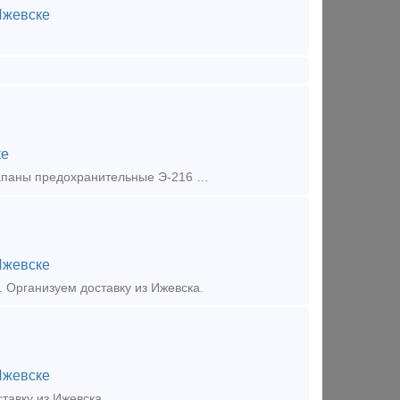
Ижевске
ке
ООО «Кортдеталь» продает клапаны холостого хода № 545 (545.000), Клапаны предохранительные Э-216 (2-2), клапаны обратные №526. Свежий год выпуска. Цена с НДС. Организуем доставку из Ижевска.
Ижевске
Организуем доставку из Ижевска.
Ижевске
тавку из Ижевска.