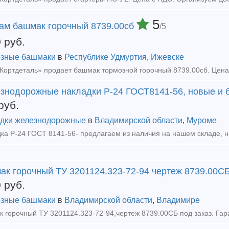
5
ам башмак горочный 8739.00сб
/5
0
руб.
зные башмаки
в
Республике Удмуртия
,
Ижевске
знодорожные накладки Р-24 ГОСТ8141-56, новые и б
руб.
дки железнодорожные
в
Владимирской области
,
Муроме
ак горочный ТУ 3201124.323-72-94 чертеж 8739.00СБ
0
руб.
зные башмаки
в
Владимирской области
,
Владимире