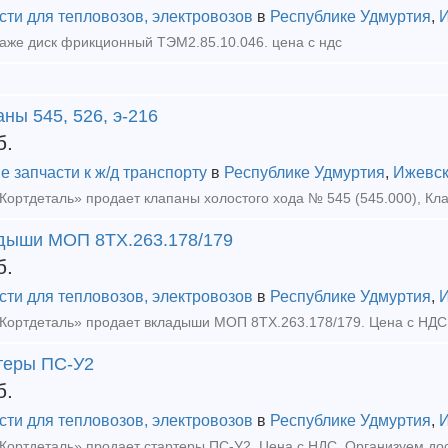
сти для тепловозов, электровозов
в
Республике Удмуртия
,
аже диск фрикционный ТЭМ2.85.10.046. цена с ндс
ны 545, 526, э-216
б.
е запчасти к ж/д транспорту
в
Республике Удмуртия
,
Ижевс
дыши МОП 8ТХ.263.178/179
б.
сти для тепловозов, электровозов
в
Республике Удмуртия
,
ортдеталь» продает вкладыши МОП 8ТХ.263.178/179. Цена с НДС. 
теры ПС-У2
б.
сти для тепловозов, электровозов
в
Республике Удмуртия
,
ортдеталь» продает стартеры ПС-У2. Цена с НДС. Организуем дос