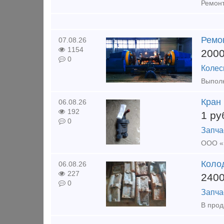
Ремо
07.08.26
1154
200
0
Колес
Кран
06.08.26
192
1
ру
0
Запча
ООО «К
Коло
06.08.26
227
240
0
Запча