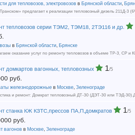
сти для тепловозов, электровозов
в
Брянской области
,
Брян
нт тепловозов серии ТЭМ2, ТЭМ18, 2ТЭ116 и др.
б.
возы
в
Брянской области
,
Брянске
1
нт домкартов вагонных, тепловозных
/5
000
руб.
аты железнодорожные
в
Москве
,
Зеленограде
1
нт станка КЖ КЗТС,прессов ПА,П,домкратов
/5
0000
руб.
т вагонов
в
Москве
,
Зеленограде