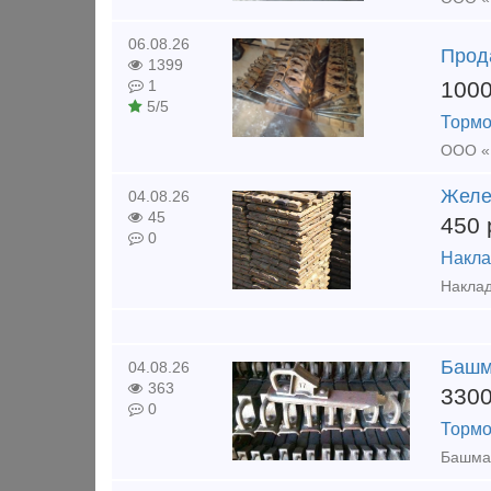
06.08.26
Прод
1399
100
1
5/5
Тормо
Желе
04.08.26
45
450
0
Накла
Башм
04.08.26
363
330
0
Тормо