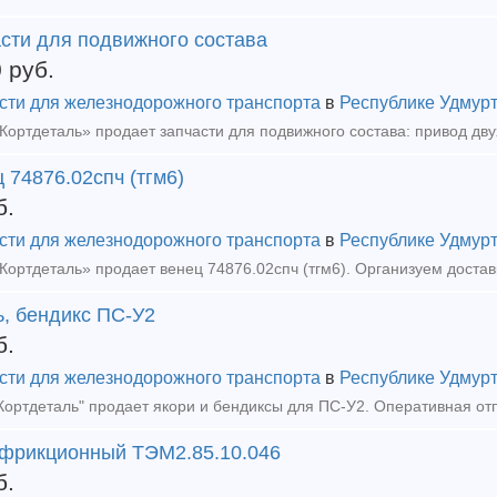
асти для подвижного состава
0
руб.
сти для железнодорожного транспорта
в
Республике Удмур
 74876.02спч (тгм6)
б.
сти для железнодорожного транспорта
в
Республике Удмур
ортдеталь» продает венец 74876.02спч (тгм6). Организуем доставк
ь, бендикс ПС-У2
б.
сти для железнодорожного транспорта
в
Республике Удмур
ортдеталь" продает якори и бендиксы для ПС-У2. Оперативная отп
 фрикционный ТЭМ2.85.10.046
б.